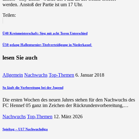
werden. Anstoß der Partie ist um 17 Uhr.
Teilen:
Beitragsnavigation
vorherigen
Beitrag
Ü40 Kreismeisterschaft: Sieg mit acht Toren Unterschied
nächsten
Ü50 gelang Hallenturnier-Titelverteidigung in Niederkassel
Beitrag
lesen Sie auch
Allgemein
Nachwuchs
Top-Themen
6. Januar 2018
So läuft die Vorbereitung bei der Jugend
Die ersten Wochen des neuen Jahres stehen für den Nachwuchs des
FC Hennef 05 ganz im Zeichen der Rückrundenvorbereitung,…
Nachwuchs
Top-Themen
12. März 2026
Spieltag – U17 Nachwuchsliga