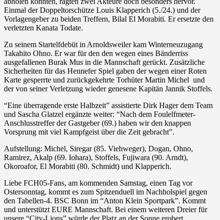
abholen konnten, ragten zwei Akteure doch besonders hervor.
Einmal der Doppeltorschütze Louis Klapperich (5./24.) und der
Vorlagengeber zu beiden Treffern, Bilal El Morabiti. Er ersetzte den
verletzten Kanata Todate.
Zu seinem Startelfdebüt in Arnoldsweiler kam Winterneuzugang
Takahito Ohno. Er war für den den wegen eines Bänderriss
ausgefallenen Burak Mus in die Mannschaft gerückt. Zusätzliche
Sicherheiten für das Hennefer Spiel gaben der wegen einer Roten
Karte gesperrte und zurückgekehrte Torhüter Martin Michel und
der von seiner Verletzung wieder genesene Kapitän Jannik Stoffels.
“Eine überragende erste Halbzeit” assistierte Dirk Hager dem Team
und Sascha Glatzel ergänzte weiter: “Nach dem Foulelfmeter-
Anschlusstreffer der Gastgeber (69.) haben wir den knappen
Vorsprung mit viel Kampfgeist über die Zeit gebracht”.
Aufstellung: Michel, Siregar (85. Viehweger), Dogan, Ohno,
Ramirez, Akalp (69. Iohara), Stoffels, Fujiwara (90. Arndt),
Okoroafor, El Morabiti (80. Schmidt) und Klapperich.
Liebe FCH05-Fans, am kommenden Samstag, einen Tag vor
Ostersonntag, kommt es zum Spitzenduell im Nachholspiel gegen
den Tabellen-4. BSC Bonn im “Anton Klein Sportpark”. Kommt
und unterstützt EURE Mannschaft. Bei einem weiteren Dreier für
unsere “City-Lions” würde der Platz an der Sonne erobert