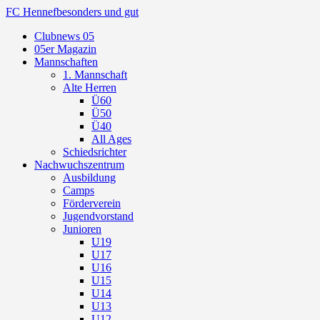
FC Hennef
besonders und gut
Clubnews 05
05er Magazin
Mannschaften
1. Mannschaft
Alte Herren
Ü60
Ü50
Ü40
All Ages
Schiedsrichter
Nachwuchszentrum
Ausbildung
Camps
Förderverein
Jugendvorstand
Junioren
U19
U17
U16
U15
U14
U13
U12