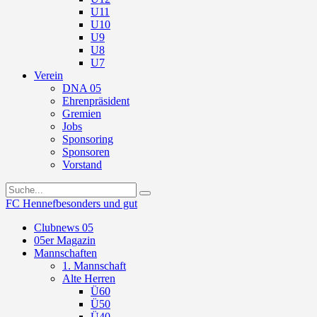
U11
U10
U9
U8
U7
Verein
DNA 05
Ehrenpräsident
Gremien
Jobs
Sponsoring
Sponsoren
Vorstand
FC Hennef
besonders und gut
Clubnews 05
05er Magazin
Mannschaften
1. Mannschaft
Alte Herren
Ü60
Ü50
Ü40