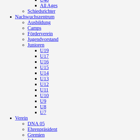
All Ages
Schiedsrichter
Nachwuchszentrum
Ausbildung
Camps
Förderverein
Jugendvorstand
Junioren
U19
U17
U16
U15
U14
U13
U12
U11
U10
U9
U8
U7
Verein
DNA 05
Ehrenpräsident
Gremien