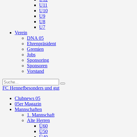
U11
U10
U9
U8
U7
Verein
DNA 05
Ehrenpräsident
Gremien
Jobs
Sponsoring
Sponsoren
Vorstand
FC Hennef
besonders und gut
Clubnews 05
05er Magazin
Mannschaften
1. Mannschaft
Alte Herren
Ü60
Ü50
Ü40