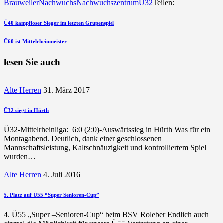
Brauweiler
Nachwuchs
Nachwuchszentrum
Ü32
Teilen:
Beitragsnavigation
vorherigen
Ü40 kampfloser Sieger im letzten Grupenspiel
Beitrag
nächsten
Ü60 ist Mittelrheinmeister
Beitrag
lesen Sie auch
Alte Herren
31. März 2017
Ü32 siegt in Hürth
Ü32-Mittelrheinliga: 6:0 (2:0)-Auswärtssieg in Hürth Was für ein
Montagabend. Deutlich, dank einer geschlossenen
Mannschaftsleistung, Kaltschnäuzigkeit und kontrolliertem Spiel
wurden…
Alte Herren
4. Juli 2016
5. Platz auf Ü55 “Super Senioren-Cup”
4. Ü55 „Super –Senioren-Cup“ beim BSV Roleber Endlich auch