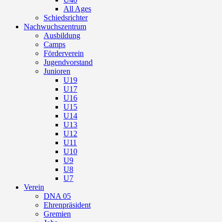
All Ages
Schiedsrichter
Nachwuchszentrum
Ausbildung
Camps
Förderverein
Jugendvorstand
Junioren
U19
U17
U16
U15
U14
U13
U12
U11
U10
U9
U8
U7
Verein
DNA 05
Ehrenpräsident
Gremien