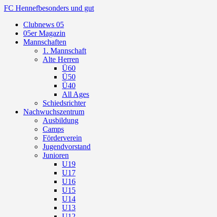
FC Hennef
besonders und gut
Clubnews 05
05er Magazin
Mannschaften
1. Mannschaft
Alte Herren
Ü60
Ü50
Ü40
All Ages
Schiedsrichter
Nachwuchszentrum
Ausbildung
Camps
Förderverein
Jugendvorstand
Junioren
U19
U17
U16
U15
U14
U13
U12