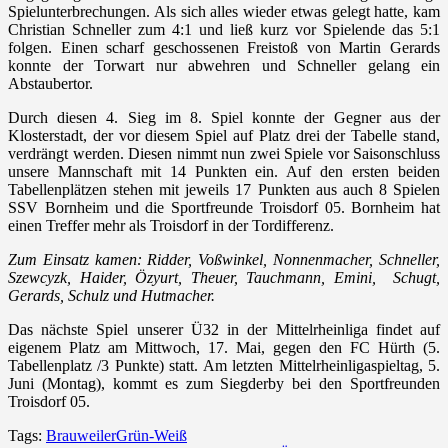
Spielunterbrechungen. Als sich alles wieder etwas gelegt hatte, kam
Christian Schneller zum 4:1 und ließ kurz vor Spielende das 5:1
folgen. Einen scharf geschossenen Freistoß von Martin Gerards
konnte der Torwart nur abwehren und Schneller gelang ein
Abstaubertor.
Durch diesen 4. Sieg im 8. Spiel konnte der Gegner aus der
Klosterstadt, der vor diesem Spiel auf Platz drei der Tabelle stand,
verdrängt werden. Diesen nimmt nun zwei Spiele vor Saisonschluss
unsere Mannschaft mit 14 Punkten ein. Auf den ersten beiden
Tabellenplätzen stehen mit jeweils 17 Punkten aus auch 8 Spielen
SSV Bornheim und die Sportfreunde Troisdorf 05. Bornheim hat
einen Treffer mehr als Troisdorf in der Tordifferenz.
Zum Einsatz kamen: Ridder, Voßwinkel, Nonnenmacher, Schneller,
Szewcyzk, Haider, Özyurt, Theuer, Tauchmann, Emini, Schugt,
Gerards, Schulz und Hutmacher.
Das nächste Spiel unserer Ü32 in der Mittelrheinliga findet auf
eigenem Platz am Mittwoch, 17. Mai, gegen den FC Hürth (5.
Tabellenplatz /3 Punkte) statt. Am letzten Mittelrheinligaspieltag, 5.
Juni (Montag), kommt es zum Siegderby bei den Sportfreunden
Troisdorf 05.
Tags:
Brauweiler
Grün-Weiß