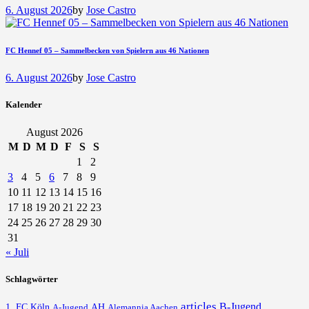
6. August 2026
by
Jose Castro
FC Hennef 05 – Sammelbecken von Spielern aus 46 Nationen
6. August 2026
by
Jose Castro
Kalender
August 2026
M
D
M
D
F
S
S
1
2
3
4
5
6
7
8
9
10
11
12
13
14
15
16
17
18
19
20
21
22
23
24
25
26
27
28
29
30
31
« Juli
Schlagwörter
articles
B-Jugend
1. FC Köln
AH
A-Jugend
Alemannia Aachen