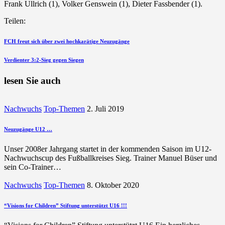
Frank Ullrich (1), Volker Genswein (1), Dieter Fassbender (1).
Teilen:
Beitragsnavigation
vorherigen
FCH freut sich über zwei hochkarätige Neuzugänge
Beitrag
nächsten
Verdienter 3:2-Sieg gegen Siegen
Beitrag
lesen Sie auch
Nachwuchs
Top-Themen
2. Juli 2019
Neuzugänge U12 …
Unser 2008er Jahrgang startet in der kommenden Saison im U12-
Nachwuchscup des Fußballkreises Sieg. Trainer Manuel Büser und
sein Co-Trainer…
Nachwuchs
Top-Themen
8. Oktober 2020
“Visions for Children” Stiftung unterstützt U16 !!!