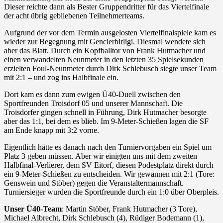
Dieser reichte dann als Bester Gruppendritter für das Viertelfinale
der acht übrig gebliebenen Teilnehmerteams.
Aufgrund der vor dem Termin ausgelosten Viertelfinalspiele kam es
wieder zur Begegnung mit Genclerbirligi. Diesmal wendete sich
aber das Blatt. Durch ein Kopfballtor von Frank Hutmacher und
einen verwandelten Neunmeter in den letzten 35 Spielsekunden
erzielten Foul-Neunmeter durch Dirk Schlebusch siegte unser Team
mit 2:1 – und zog ins Halbfinale ein.
Dort kam es dann zum ewigen Ü40-Duell zwischen den
Sportfreunden Troisdorf 05 und unserer Mannschaft. Die
Troisdorfer gingen schnell in Führung, Dirk Hutmacher besorgte
aber das 1:1, bei dem es blieb. Im 9-Meter-Schießen lagen die SF
am Ende knapp mit 3:2 vorne.
Eigentlich hätte es danach nach den Turniervorgaben ein Spiel um
Platz 3 geben müssen. Aber wir einigten uns mit dem zweiten
Halbfinal-Verlierer, dem SV Eitorf, diesen Podestplatz direkt durch
ein 9-Meter-Schießen zu entscheiden. Wir gewannen mit 2:1 (Tore:
Genswein und Stöber) gegen die Veranstaltermannschaft.
Turniersieger wurden die Sportfreunde durch ein 1:0 über Oberpleis.
Unser Ü40-Team
: Martin Stöber, Frank Hutmacher (3 Tore),
Michael Albrecht, Dirk Schlebusch (4), Rüdiger Bodemann (1),