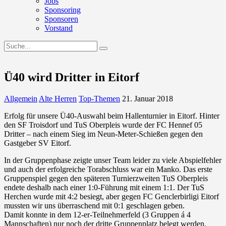
Jobs
Sponsoring
Sponsoren
Vorstand
Ü40 wird Dritter in Eitorf
Allgemein
Alte Herren
Top-Themen
21. Januar 2018
Erfolg für unsere Ü40-Auswahl beim Hallenturnier in Eitorf. Hinter
den SF Troisdorf und TuS Oberpleis wurde der FC Hennef 05
Dritter – nach einem Sieg im Neun-Meter-Schießen gegen den
Gastgeber SV Eitorf.
In der Gruppenphase zeigte unser Team leider zu viele Abspielfehler
und auch der erfolgreiche Torabschluss war ein Manko. Das erste
Gruppenspiel gegen den späteren Turnierzweiten TuS Oberpleis
endete deshalb nach einer 1:0-Führung mit einem 1:1. Der TuS
Herchen wurde mit 4:2 besiegt, aber gegen FC Genclerbirligi Eitorf
mussten wir uns überraschend mit 0:1 geschlagen geben.
Damit konnte in dem 12-er-Teilnehmerfeld (3 Gruppen á 4
Mannschaften) nur noch der dritte Gruppenplatz belegt werden.