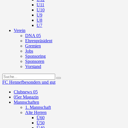
U11
U10
U9
U8
U7
Verein
DNA 05
Ehrenpräsident
Gremien
Jobs
Sponsoring
Sponsoren
Vorstand
FC Hennef
besonders und gut
Clubnews 05
05er Magazin
Mannschaften
1. Mannschaft
Alte Herren
Ü60
Ü50
Ü40