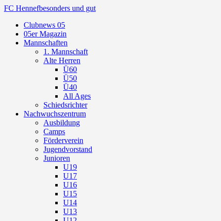
FC Hennef
besonders und gut
Clubnews 05
05er Magazin
Mannschaften
1. Mannschaft
Alte Herren
Ü60
Ü50
Ü40
All Ages
Schiedsrichter
Nachwuchszentrum
Ausbildung
Camps
Förderverein
Jugendvorstand
Junioren
U19
U17
U16
U15
U14
U13
U12