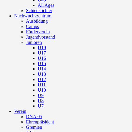
All Ages
Schiedsrichter
Nachwuchszentrum
Ausbildung
Camps
Förderverein
Jugendvorstand
Junioren
U19
U17
U16
U15
U14
U13
U12
U11
U10
U9
U8
U7
Verein
DNA 05
Ehrenpräsident
Gremien