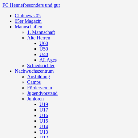
FC Hennef
besonders und gut
Clubnews 05
05er Magazin
Mannschaften
1. Mannschaft
Alte Herren
Ü60
Ü50
Ü40
All Ages
Schiedsrichter
Nachwuchszentrum
Ausbildung
Camps
Förderverein
Jugendvorstand
Junioren
U19
U17
U16
U15
U14
U13
U12