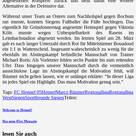
abgesessenen Rotsperre zurück und stellt damit eine weitere
Alternative in der Defensive dar.
Während unser Team an Ostern zum Nachholspiel gegen Bochum
ran musste, konnten Siegens Fußballer die Füße hochlegen. Das
eigentlich für Gründonnerstag angesetzte Heimspiel gegen Viktoria
Köln musste wegen Unbespielbarkeit des Rasens im
Leimbachstadion abgesetzt werden. Im letzten Spiel am 28. März
gab es nach langer Unterzahl durch Rot für Mittelstürmer Bouadoud
ein 1:1 in Wattenscheid. Insgesamt wahrscheinlich zu wenig für die
ebenfalls im Abstiegskampf befindliche Mannschaft von Trainer
Michael Boris: Als Vorletzter fehlen sechs Punkte bis zum rettenden
Ufer. Dass hingegen unserer Mannschaft durch die vermeintlich
aussichtslose Lage im Abstiegskampf die Motivation fehlt, will
Bäumer nicht gelten lassen, wie er unlängst erklärte: “In dieser Liga
ist jedes Spiel ein Highlight. Das muss Motivation genug sein.”
Tags:
FC Hennef 05
Hennef
Marco Bäumer
Regionalliga
Regionalliga
West
Siegen
Sportfreunde Siegen
Teilen:
Beitragsnavigation
vorherigen
Welcome to Hennef!
Beitrag
nächsten
Das neue 05er Magazin
Beitrag
lesen Sie auch