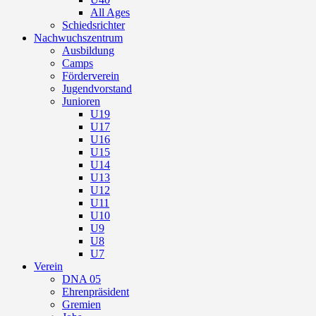
All Ages
Schiedsrichter
Nachwuchszentrum
Ausbildung
Camps
Förderverein
Jugendvorstand
Junioren
U19
U17
U16
U15
U14
U13
U12
U11
U10
U9
U8
U7
Verein
DNA 05
Ehrenpräsident
Gremien