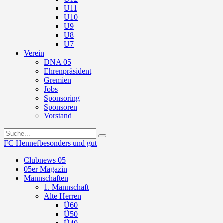
U11
U10
U9
U8
U7
Verein
DNA 05
Ehrenpräsident
Gremien
Jobs
Sponsoring
Sponsoren
Vorstand
FC Hennef
besonders und gut
Clubnews 05
05er Magazin
Mannschaften
1. Mannschaft
Alte Herren
Ü60
Ü50
Ü40