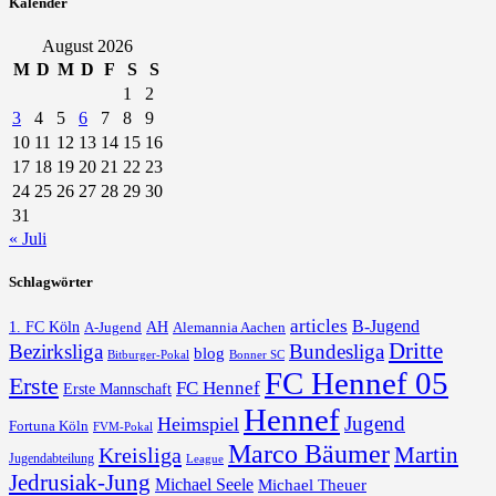
Kalender
August 2026
M
D
M
D
F
S
S
1
2
3
4
5
6
7
8
9
10
11
12
13
14
15
16
17
18
19
20
21
22
23
24
25
26
27
28
29
30
31
« Juli
Schlagwörter
articles
B-Jugend
1. FC Köln
AH
A-Jugend
Alemannia Aachen
Dritte
Bezirksliga
Bundesliga
blog
Bonner SC
Bitburger-Pokal
FC Hennef 05
Erste
FC Hennef
Erste Mannschaft
Hennef
Jugend
Heimspiel
Fortuna Köln
FVM-Pokal
Marco Bäumer
Martin
Kreisliga
Jugendabteilung
League
Jedrusiak-Jung
Michael Seele
Michael Theuer