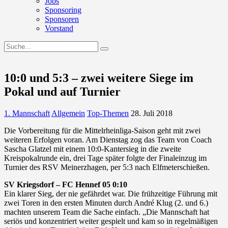
Jobs
Sponsoring
Sponsoren
Vorstand
10:0 und 5:3 – zwei weitere Siege im
Pokal und auf Turnier
1. Mannschaft
Allgemein
Top-Themen
28. Juli 2018
Die Vorbereitung für die Mittelrheinliga-Saison geht mit zwei
weiteren Erfolgen voran. Am Dienstag zog das Team von Coach
Sascha Glatzel mit einem 10:0-Kantersieg in die zweite
Kreispokalrunde ein, drei Tage später folgte der Finaleinzug im
Turnier des RSV Meinerzhagen, per 5:3 nach Elfmeterschießen.
SV Kriegsdorf – FC Hennef 05 0:10
Ein klarer Sieg, der nie gefährdet war. Die frühzeitige Führung mit
zwei Toren in den ersten Minuten durch André Klug (2. und 6.)
machten unserem Team die Sache einfach. „Die Mannschaft hat
seriös und konzentriert weiter gespielt und kam so in regelmäßigen