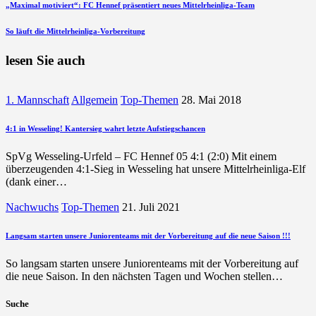
Beitragsnavigation
vorherigen
„Maximal motiviert“: FC Hennef präsentiert neues Mittelrheinliga-Team
Beitrag
nächsten
So läuft die Mittelrheinliga-Vorbereitung
Beitrag
lesen Sie auch
1. Mannschaft
Allgemein
Top-Themen
28. Mai 2018
4:1 in Wesseling! Kantersieg wahrt letzte Aufstiegschancen
SpVg Wesseling-Urfeld – FC Hennef 05 4:1 (2:0) Mit einem
überzeugenden 4:1-Sieg in Wesseling hat unsere Mittelrheinliga-Elf
(dank einer…
Nachwuchs
Top-Themen
21. Juli 2021
Langsam starten unsere Juniorenteams mit der Vorbereitung auf die neue Saison !!!
So langsam starten unsere Juniorenteams mit der Vorbereitung auf
die neue Saison. In den nächsten Tagen und Wochen stellen…
Suche