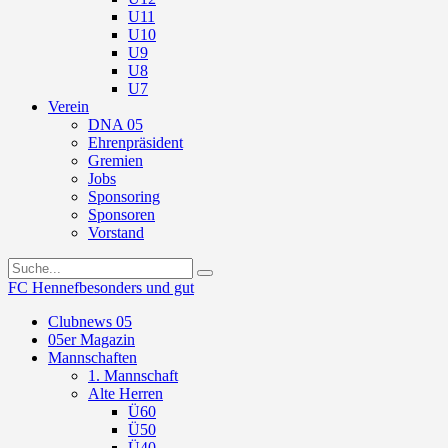
U11
U10
U9
U8
U7
Verein
DNA 05
Ehrenpräsident
Gremien
Jobs
Sponsoring
Sponsoren
Vorstand
FC Hennef
besonders und gut
Clubnews 05
05er Magazin
Mannschaften
1. Mannschaft
Alte Herren
Ü60
Ü50
Ü40