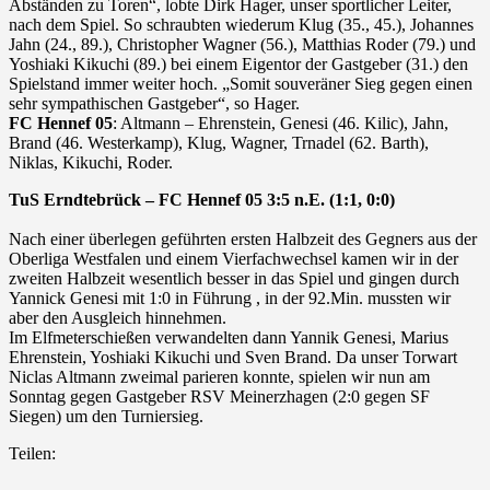
Abständen zu Toren“, lobte Dirk Hager, unser sportlicher Leiter,
nach dem Spiel. So schraubten wiederum Klug (35., 45.), Johannes
Jahn (24., 89.), Christopher Wagner (56.), Matthias Roder (79.) und
Yoshiaki Kikuchi (89.) bei einem Eigentor der Gastgeber (31.) den
Spielstand immer weiter hoch. „Somit souveräner Sieg gegen einen
sehr sympathischen Gastgeber“, so Hager.
FC Hennef 05
: Altmann – Ehrenstein, Genesi (46. Kilic), Jahn,
Brand (46. Westerkamp), Klug, Wagner, Trnadel (62. Barth),
Niklas, Kikuchi, Roder.
TuS Erndtebrück – FC Hennef 05 3:5 n.E. (1:1, 0:0)
Nach einer überlegen geführten ersten Halbzeit des Gegners aus der
Oberliga Westfalen und einem Vierfachwechsel kamen wir in der
zweiten Halbzeit wesentlich besser in das Spiel und gingen durch
Yannick Genesi mit 1:0 in Führung , in der 92.Min. mussten wir
aber den Ausgleich hinnehmen.
Im Elfmeterschießen verwandelten dann Yannik Genesi, Marius
Ehrenstein, Yoshiaki Kikuchi und Sven Brand. Da unser Torwart
Niclas Altmann zweimal parieren konnte, spielen wir nun am
Sonntag gegen Gastgeber RSV Meinerzhagen (2:0 gegen SF
Siegen) um den Turniersieg.
Teilen: