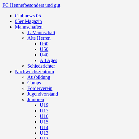
FC Hennef
besonders und gut
Clubnews 05
05er Magazin
Mannschaften
1. Mannschaft
Alte Herren
Ü60
Ü50
Ü40
All Ages
Schiedsrichter
Nachwuchszentrum
Ausbildung
Camps
Förderverein
Jugendvorstand
Junioren
U19
U17
U16
U15
U14
U13
U12