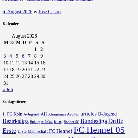
6. August 2026
by
Jose Castro
Kalender
August 2026
M
D
M
D
F
S
S
1
2
3
4
5
6
7
8
9
10
11
12
13
14
15
16
17
18
19
20
21
22
23
24
25
26
27
28
29
30
31
« Juli
Schlagwörter
articles
B-Jugend
1. FC Köln
AH
A-Jugend
Alemannia Aachen
Dritte
Bezirksliga
Bundesliga
blog
Bonner SC
Bitburger-Pokal
FC Hennef 05
Erste
FC Hennef
Erste Mannschaft