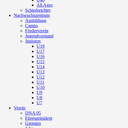
All Ages
Schiedsrichter
Nachwuchszentrum
Ausbildung
Camps
Förderverein
Jugendvorstand
Junioren
U19
U17
U16
U15
U14
U13
U12
U11
U10
U9
U8
U7
Verein
DNA 05
Ehrenpräsident
Gremien