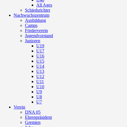
All Ages
Schiedsrichter
Nachwuchszentrum
Ausbildung
Camps
Förderverein
Jugendvorstand
Junioren
U19
U17
U16
U15
U14
U13
U12
U11
U10
U9
U8
U7
Verein
DNA 05
Ehrenpräsident
Gremien