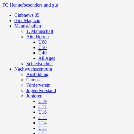
FC Hennef
besonders und gut
Clubnews 05
05er Magazin
Mannschaften
1. Mannschaft
Alte Herren
Ü60
Ü50
Ü40
All Ages
Schiedsrichter
Nachwuchszentrum
Ausbildung
Camps
Förderverein
Jugendvorstand
Junioren
U19
U17
U16
U15
U14
U13
U12