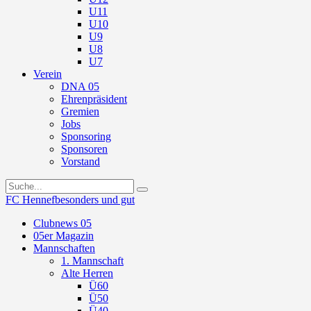
U11
U10
U9
U8
U7
Verein
DNA 05
Ehrenpräsident
Gremien
Jobs
Sponsoring
Sponsoren
Vorstand
FC Hennef
besonders und gut
Clubnews 05
05er Magazin
Mannschaften
1. Mannschaft
Alte Herren
Ü60
Ü50
Ü40