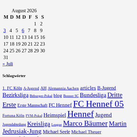
August 2026
M
D
M
D
F
S
S
1
2
3
4
5
6
7
8
9
10
11
12
13
14
15
16
17
18
19
20
21
22
23
24
25
26
27
28
29
30
31
« Juli
Schlagwörter
articles
B-Jugend
1. FC Köln
AH
A-Jugend
Alemannia Aachen
Dritte
Bezirksliga
Bundesliga
blog
Bonner SC
Bitburger-Pokal
FC Hennef 05
Erste
FC Hennef
Erste Mannschaft
Hennef
Jugend
Heimspiel
Fortuna Köln
FVM-Pokal
Marco Bäumer
Martin
Kreisliga
Jugendabteilung
League
Jedrusiak-Jung
Michael Seele
Michael Theuer