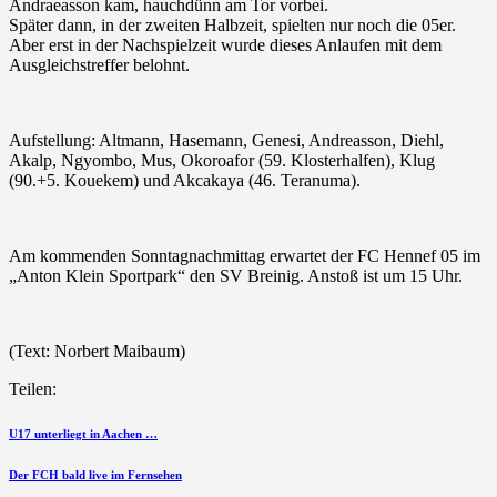
Andraeasson kam, hauchdünn am Tor vorbei.
Später dann, in der zweiten Halbzeit, spielten nur noch die 05er.
Aber erst in der Nachspielzeit wurde dieses Anlaufen mit dem
Ausgleichstreffer belohnt.
Aufstellung: Altmann, Hasemann, Genesi, Andreasson, Diehl,
Akalp, Ngyombo, Mus, Okoroafor (59. Klosterhalfen), Klug
(90.+5. Kouekem) und Akcakaya (46. Teranuma).
Am kommenden Sonntagnachmittag erwartet der FC Hennef 05 im
„Anton Klein Sportpark“ den SV Breinig. Anstoß ist um 15 Uhr.
(Text: Norbert Maibaum)
Teilen:
Beitragsnavigation
vorherigen
U17 unterliegt in Aachen …
Beitrag
nächsten
Der FCH bald live im Fernsehen
Beitrag