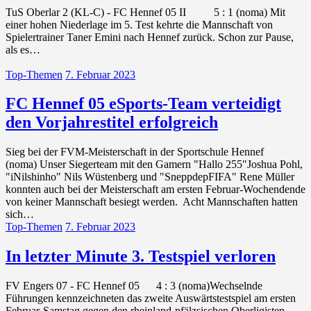
TuS Oberlar 2 (KL-C) - FC Hennef 05 II 5 : 1 (noma) Mit
einer hohen Niederlage im 5. Test kehrte die Mannschaft von
Spielertrainer Taner Emini nach Hennef zurück. Schon zur Pause,
als es…
Top-Themen
7. Februar 2023
FC Hennef 05 eSports-Team verteidigt
den Vorjahrestitel erfolgreich
Sieg bei der FVM-Meisterschaft in der Sportschule Hennef
(noma) Unser Siegerteam mit den Gamern "Hallo 255"Joshua Pohl,
"iNilshinho" Nils Wüstenberg und "SneppdepFIFA" Rene Müller
konnten auch bei der Meisterschaft am ersten Februar-Wochendende
von keiner Mannschaft besiegt werden. Acht Mannschaften hatten
sich…
Top-Themen
7. Februar 2023
In letzter Minute 3. Testspiel verloren
FV Engers 07 - FC Hennef 05 4 : 3 (noma)Wechselnde
Führungen kennzeichneten das zweite Auswärtstestspiel am ersten
Februar-Samstag gegen den rheinland-pfälzsischen Oberligisten