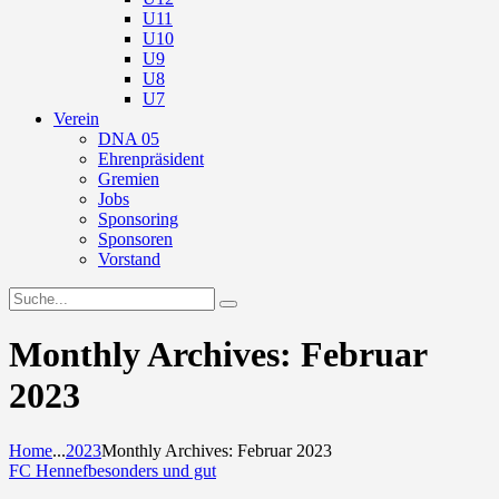
U11
U10
U9
U8
U7
Verein
DNA 05
Ehrenpräsident
Gremien
Jobs
Sponsoring
Sponsoren
Vorstand
Monthly Archives: Februar
2023
Home
...
2023
Monthly Archives: Februar 2023
FC Hennef
besonders und gut