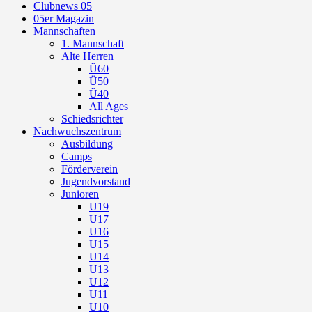
Clubnews 05
05er Magazin
Mannschaften
1. Mannschaft
Alte Herren
Ü60
Ü50
Ü40
All Ages
Schiedsrichter
Nachwuchszentrum
Ausbildung
Camps
Förderverein
Jugendvorstand
Junioren
U19
U17
U16
U15
U14
U13
U12
U11
U10