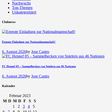
Nachwuchs
Top-Themen
Unkategorisiert
Clubnews
Erneute Einladung zur Nationalmannschaft!
6. August 2026
by
Jose Castro
FC Hennef 05 – Sammelbecken von Spielern aus 46 Nationen
6. August 2026
by
Jose Castro
Kalender
Februar 2023
M
D
M
D
F
S
S
1
2
3
4
5
6
7
8
9
10
11
12