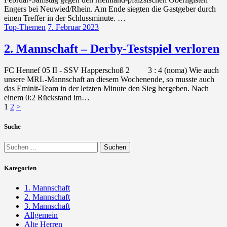
Engers bei Neuwied/Rhein. Am Ende siegten die Gastgeber durch
einen Treffer in der Schlussminute. …
Top-Themen
7. Februar 2023
2. Mannschaft – Derby-Testspiel verloren
FC Hennef 05 II - SSV Happerschoß 2 3 : 4 (noma) Wie auch
unsere MRL-Mannschaft an diesem Wochenende, so musste auch
das Eminit-Team in der letzten Minute den Sieg hergeben. Nach
einem 0:2 Rückstand im…
Seitennummerierung
Seite
Seite
1
2
>
der
Suche
Beiträge
Suchen
nach:
Kategorien
1. Mannschaft
2. Mannschaft
3. Mannschaft
Allgemein
Alte Herren