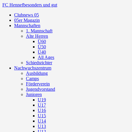
FC Hennef
besonders und gut
Clubnews 05
05er Magazin
Mannschaften
1. Mannschaft
Alte Herren
Ü60
Ü50
Ü40
All Ages
Schiedsrichter
Nachwuchszentrum
Ausbildung
Camps
Förderverein
Jugendvorstand
Junioren
U19
U17
U16
U15
U14
U13
U12