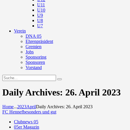
U11
U10
U9
U8
U7
Verein
DNA 05
Ehrenpräsident
Gremien
Jobs
Sponsoring
Sponsoren
Vorstand
Daily Archives: 26. April 2023
Home
...
2023
April
Daily Archives: 26. April 2023
FC Hennef
besonders und gut
Clubnews 05
05er Magazin