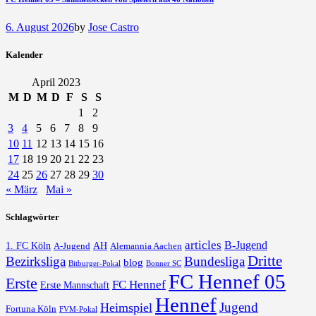
6. August 2026
by
Jose Castro
Kalender
April 2023
M
D
M
D
F
S
S
1
2
3
4
5
6
7
8
9
10
11
12
13
14
15
16
17
18
19
20
21
22
23
24
25
26
27
28
29
30
« März
Mai »
Schlagwörter
articles
B-Jugend
1. FC Köln
AH
A-Jugend
Alemannia Aachen
Dritte
Bezirksliga
Bundesliga
blog
Bonner SC
Bitburger-Pokal
FC Hennef 05
Erste
FC Hennef
Erste Mannschaft
Hennef
Jugend
Heimspiel
Fortuna Köln
FVM-Pokal