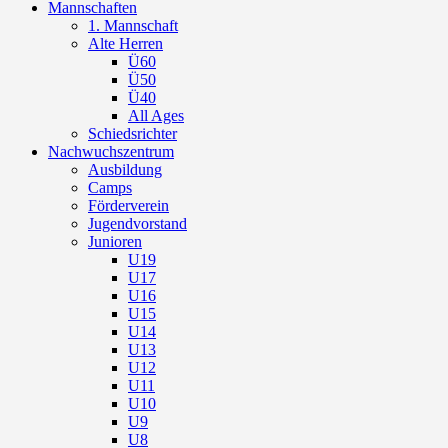
Mannschaften
1. Mannschaft
Alte Herren
Ü60
Ü50
Ü40
All Ages
Schiedsrichter
Nachwuchszentrum
Ausbildung
Camps
Förderverein
Jugendvorstand
Junioren
U19
U17
U16
U15
U14
U13
U12
U11
U10
U9
U8