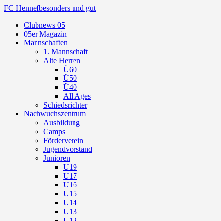
FC Hennef
besonders und gut
Clubnews 05
05er Magazin
Mannschaften
1. Mannschaft
Alte Herren
Ü60
Ü50
Ü40
All Ages
Schiedsrichter
Nachwuchszentrum
Ausbildung
Camps
Förderverein
Jugendvorstand
Junioren
U19
U17
U16
U15
U14
U13
U12