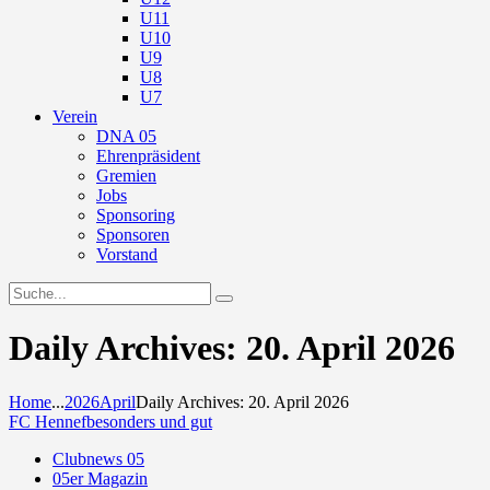
U11
U10
U9
U8
U7
Verein
DNA 05
Ehrenpräsident
Gremien
Jobs
Sponsoring
Sponsoren
Vorstand
Daily Archives: 20. April 2026
Home
...
2026
April
Daily Archives: 20. April 2026
FC Hennef
besonders und gut
Clubnews 05
05er Magazin