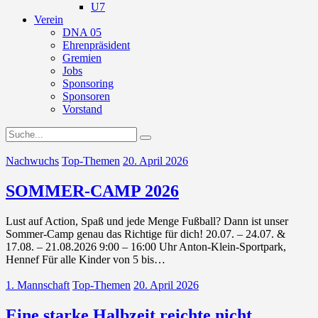
U7
Verein
DNA 05
Ehrenpräsident
Gremien
Jobs
Sponsoring
Sponsoren
Vorstand
Nachwuchs
Top-Themen
20. April 2026
SOMMER-CAMP 2026
Lust auf Action, Spaß und jede Menge Fußball? Dann ist unser
Sommer-Camp genau das Richtige für dich! 20.07. – 24.07. &
17.08. – 21.08.2026 9:00 – 16:00 Uhr Anton-Klein-Sportpark,
Hennef Für alle Kinder von 5 bis…
1. Mannschaft
Top-Themen
20. April 2026
Eine starke Halbzeit reichte nicht