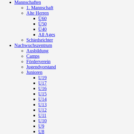
Mannschaften
1. Mannschaft
Alte Herren
Ü60
Ü50
Ü40
All Ages
Schiedsrichter
Nachwuchszentrum
Ausbildung
Camps
Förderverein
Jugendvorstand
Junioren
U19
U17
U16
U15
U14
U13
U12
U11
U10
U9
U8