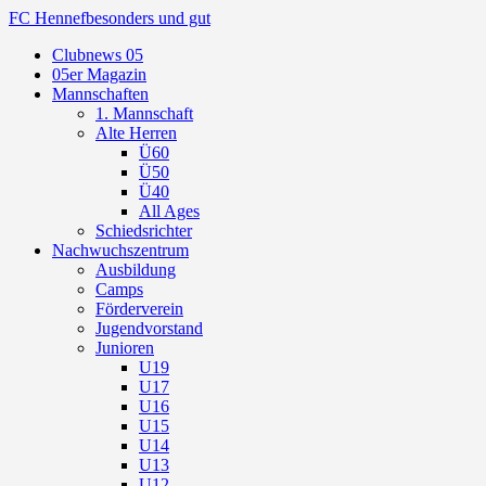
FC Hennef
besonders und gut
Clubnews 05
05er Magazin
Mannschaften
1. Mannschaft
Alte Herren
Ü60
Ü50
Ü40
All Ages
Schiedsrichter
Nachwuchszentrum
Ausbildung
Camps
Förderverein
Jugendvorstand
Junioren
U19
U17
U16
U15
U14
U13
U12