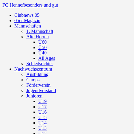
FC Hennef
besonders und gut
Clubnews 05
05er Magazin
Mannschaften
1. Mannschaft
Alte Herren
Ü60
Ü50
Ü40
All Ages
Schiedsrichter
Nachwuchszentrum
Ausbildung
Camps
Förderverein
Jugendvorstand
Junioren
U19
U17
U16
U15
U14
U13
U12