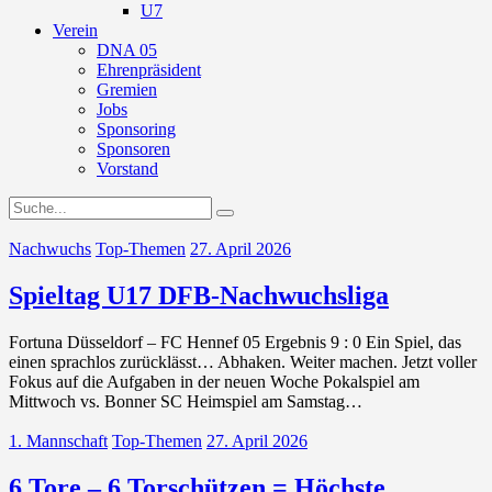
U7
Verein
DNA 05
Ehrenpräsident
Gremien
Jobs
Sponsoring
Sponsoren
Vorstand
Nachwuchs
Top-Themen
27. April 2026
Spieltag U17 DFB-Nachwuchsliga
Fortuna Düsseldorf – FC Hennef 05 Ergebnis 9 : 0 Ein Spiel, das
einen sprachlos zurücklässt… Abhaken. Weiter machen. Jetzt voller
Fokus auf die Aufgaben in der neuen Woche Pokalspiel am
Mittwoch vs. Bonner SC Heimspiel am Samstag…
1. Mannschaft
Top-Themen
27. April 2026
6 Tore – 6 Torschützen = Höchste