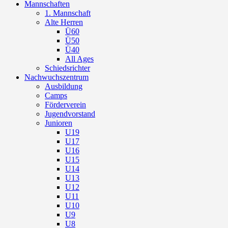
Mannschaften
1. Mannschaft
Alte Herren
Ü60
Ü50
Ü40
All Ages
Schiedsrichter
Nachwuchszentrum
Ausbildung
Camps
Förderverein
Jugendvorstand
Junioren
U19
U17
U16
U15
U14
U13
U12
U11
U10
U9
U8