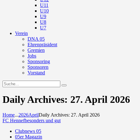
U11
U10
U9
U8
U7
Verein
DNA 05
Ehrenpräsident
Gremien
Jobs
Sponsoring
Sponsoren
Vorstand
Daily Archives: 27. April 2026
Home
...
2026
April
Daily Archives: 27. April 2026
FC Hennef
besonders und gut
Clubnews 05
05er Magazin