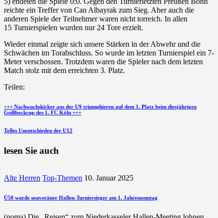
5) endeten die Spiele 0:0. Gegen den Turnierletzten Preußen Bonn
reichte ein Treffer von Can Albayrak zum Sieg. Aber auch die
anderen Spiele der Teilnehmer waren nicht torreich. In allen
15 Turnierspielen wurden nur 24 Tore erzielt.
Wieder einmal zeigte sich unsere Stärken in der Abwehr und die
Schwächen im Torabschluss. So wurde im letzten Turnierspiel ein 7-
Meter verschossen. Trotzdem waren die Spieler nach dem letzten
Match stolz mit dem erreichten 3. Platz.
Teilen:
Beitragsnavigation
vorherigen
+++ Nachwuchskicker aus der U9 triumphieren auf dem 1. Platz beim diesjährigen
Geißbockcup des 1. FC Köln +++
Beitrag
nächsten
Tolles Unentschieden der U12
Beitrag
lesen Sie auch
Alte Herren
Top-Themen
10. Januar 2025
Ü50 wurde souveräner Hallen-Turniersieger am 1. Jahressonntag
(noma) Die „Reisen“ zum Niederkasseler Hallen-Meeting lohnen