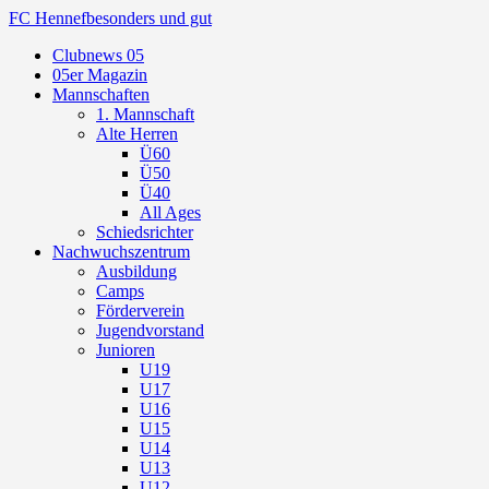
FC Hennef
besonders und gut
Clubnews 05
05er Magazin
Mannschaften
1. Mannschaft
Alte Herren
Ü60
Ü50
Ü40
All Ages
Schiedsrichter
Nachwuchszentrum
Ausbildung
Camps
Förderverein
Jugendvorstand
Junioren
U19
U17
U16
U15
U14
U13
U12