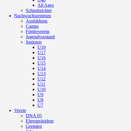
All Ages
Schiedsrichter
Nachwuchszentrum
Ausbildung
Camps
Förderverein
Jugendvorstand
Junioren
U19
U17
U16
U15
U14
U13
U12
U11
U10
U9
U8
U7
Verein
DNA 05
Ehrenpräsident
Gremien