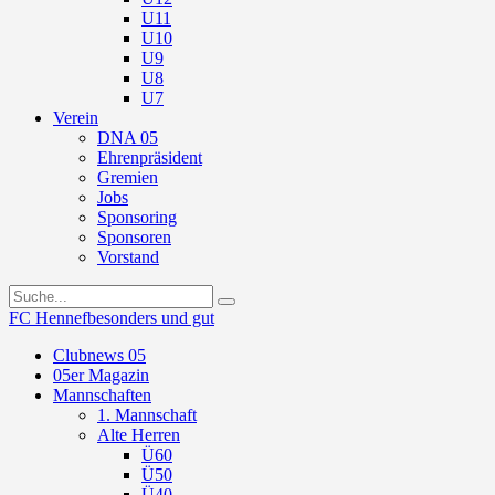
U11
U10
U9
U8
U7
Verein
DNA 05
Ehrenpräsident
Gremien
Jobs
Sponsoring
Sponsoren
Vorstand
FC Hennef
besonders und gut
Clubnews 05
05er Magazin
Mannschaften
1. Mannschaft
Alte Herren
Ü60
Ü50
Ü40