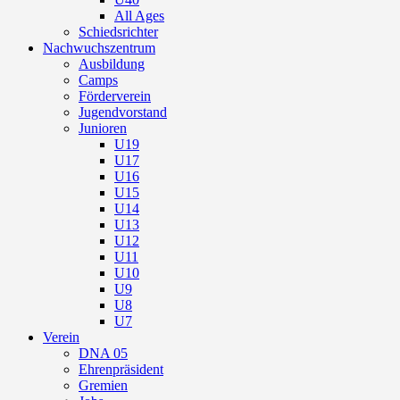
All Ages
Schiedsrichter
Nachwuchszentrum
Ausbildung
Camps
Förderverein
Jugendvorstand
Junioren
U19
U17
U16
U15
U14
U13
U12
U11
U10
U9
U8
U7
Verein
DNA 05
Ehrenpräsident
Gremien