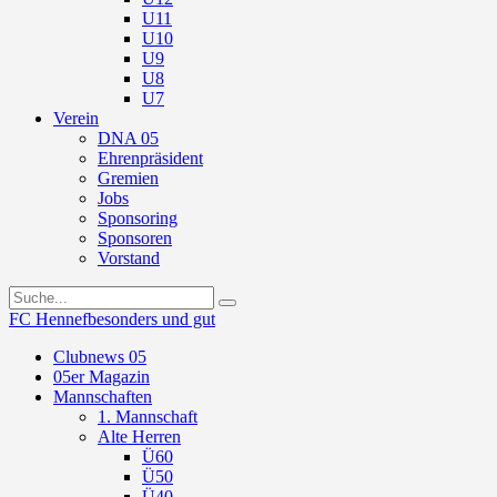
U11
U10
U9
U8
U7
Verein
DNA 05
Ehrenpräsident
Gremien
Jobs
Sponsoring
Sponsoren
Vorstand
FC Hennef
besonders und gut
Clubnews 05
05er Magazin
Mannschaften
1. Mannschaft
Alte Herren
Ü60
Ü50
Ü40