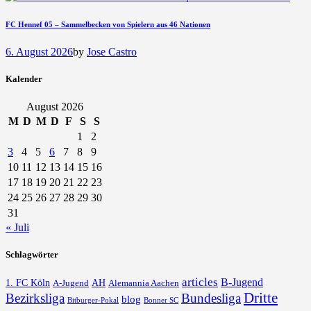
FC Hennef 05 – Sammelbecken von Spielern aus 46 Nationen
6. August 2026
by
Jose Castro
Kalender
August 2026
M
D
M
D
F
S
S
1
2
3
4
5
6
7
8
9
10
11
12
13
14
15
16
17
18
19
20
21
22
23
24
25
26
27
28
29
30
31
« Juli
Schlagwörter
articles
B-Jugend
1. FC Köln
AH
A-Jugend
Alemannia Aachen
Dritte
Bezirksliga
Bundesliga
blog
Bonner SC
Bitburger-Pokal