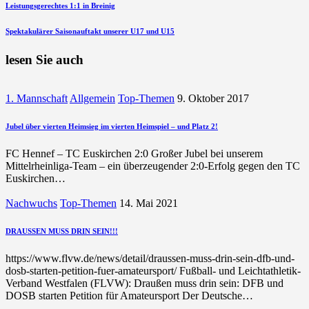
Beitragsnavigation
vorherigen
Leistungsgerechtes 1:1 in Breinig
Beitrag
nächsten
Spektakulärer Saisonauftakt unserer U17 und U15
Beitrag
lesen Sie auch
1. Mannschaft
Allgemein
Top-Themen
9. Oktober 2017
Jubel über vierten Heimsieg im vierten Heimspiel – und Platz 2!
FC Hennef – TC Euskirchen 2:0 Großer Jubel bei unserem
Mittelrheinliga-Team – ein überzeugender 2:0-Erfolg gegen den TC
Euskirchen…
Nachwuchs
Top-Themen
14. Mai 2021
DRAUSSEN MUSS DRIN SEIN!!!
https://www.flvw.de/news/detail/draussen-muss-drin-sein-dfb-und-
dosb-starten-petition-fuer-amateursport/ Fußball- und Leichtathletik-
Verband Westfalen (FLVW): Draußen muss drin sein: DFB und
DOSB starten Petition für Amateursport Der Deutsche…