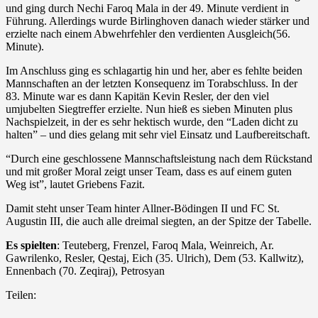
und ging durch Nechi Faroq Mala in der 49. Minute verdient in
Führung. Allerdings wurde Birlinghoven danach wieder stärker und
erzielte nach einem Abwehrfehler den verdienten Ausgleich(56.
Minute).
Im Anschluss ging es schlagartig hin und her, aber es fehlte beiden
Mannschaften an der letzten Konsequenz im Torabschluss. In der
83. Minute war es dann Kapitän Kevin Resler, der den viel
umjubelten Siegtreffer erzielte. Nun hieß es sieben Minuten plus
Nachspielzeit, in der es sehr hektisch wurde, den “Laden dicht zu
halten” – und dies gelang mit sehr viel Einsatz und Laufbereitschaft.
“Durch eine geschlossene Mannschaftsleistung nach dem Rückstand
und mit großer Moral zeigt unser Team, dass es auf einem guten
Weg ist”, lautet Griebens Fazit.
Damit steht unser Team hinter Allner-Bödingen II und FC St.
Augustin III, die auch alle dreimal siegten, an der Spitze der Tabelle.
Es spielten
: Teuteberg, Frenzel, Faroq Mala, Weinreich, Ar.
Gawrilenko, Resler, Qestaj, Eich (35. Ulrich), Dem (53. Kallwitz),
Ennenbach (70. Zeqiraj), Petrosyan
Teilen: