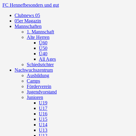
FC Hennef
besonders und gut
Clubnews 05
05er Magazin
Mannschaften
1. Mannschaft
Alte Herren
Ü60
Ü50
Ü40
All Ages
Schiedsrichter
Nachwuchszentrum
Ausbildung
Camps
Förderverein
Jugendvorstand
Junioren
U19
U17
U16
U15
U14
U13
U12