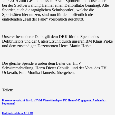
Jahr 2019 zum Gesundheitsschutz von Sportlern und Zuschauern
bei der Stadtverwaltung
Hennef
einen Defibrillator beantragt. Alle
Sportler, auch die tagtäglichen Schulsportler!, welche die
Sportstätten hier nutzen, sind nun für den hoffentlich nie
eintretenden „Fall der Fälle“ vorsorglich geschützt.
Unserer besonderer Dank gilt dem DRK für die Spende des
Defibrillators und der Unterstützung durch unseren BM Klaus Pipke
und dem zuständigen Dezernenten Herrn Martin Herkt.
Die gleiche Spende wurden dem Leiter der HTV-
Schwimmabteilung, Herrn Dieter Cebulla, und der Vors. des TV
Uckerath, Frau Monika Dameris, übergeben.
Teilen:
Beitragsnavigation
vorherigen
Kartenvorverkauf für das FVM-Viertelfinalspiel FC Hennef 05 gegen A. Aachen hat
begonnen!
Beitrag
nächsten
Halbjahresbilanz U19 !!!