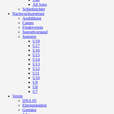
All Ages
Schiedsrichter
Nachwuchszentrum
Ausbildung
Camps
Förderverein
Jugendvorstand
Junioren
U19
U17
U16
U15
U14
U13
U12
U11
U10
U9
U8
U7
Verein
DNA 05
Ehrenpräsident
Gremien