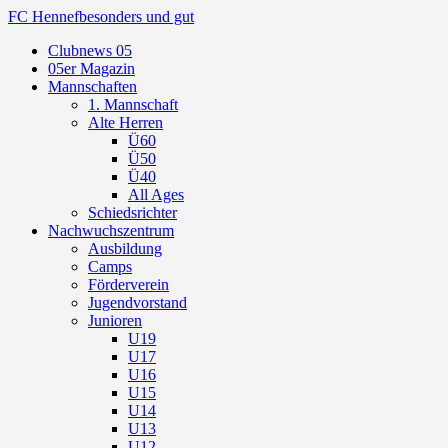
FC Hennef
besonders und gut
Clubnews 05
05er Magazin
Mannschaften
1. Mannschaft
Alte Herren
Ü60
Ü50
Ü40
All Ages
Schiedsrichter
Nachwuchszentrum
Ausbildung
Camps
Förderverein
Jugendvorstand
Junioren
U19
U17
U16
U15
U14
U13
U12