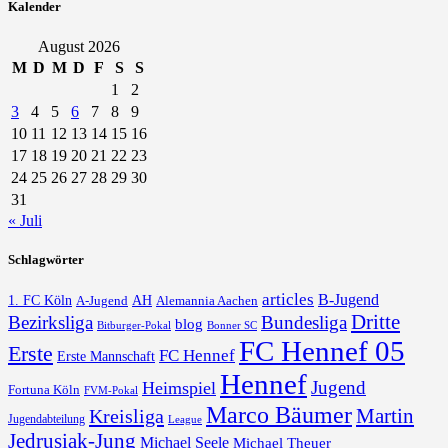
Kalender
August 2026
M
D
M
D
F
S
S
1
2
3
4
5
6
7
8
9
10
11
12
13
14
15
16
17
18
19
20
21
22
23
24
25
26
27
28
29
30
31
« Juli
Schlagwörter
articles
B-Jugend
1. FC Köln
AH
A-Jugend
Alemannia Aachen
Dritte
Bezirksliga
Bundesliga
blog
Bonner SC
Bitburger-Pokal
FC Hennef 05
Erste
FC Hennef
Erste Mannschaft
Hennef
Jugend
Heimspiel
Fortuna Köln
FVM-Pokal
Marco Bäumer
Martin
Kreisliga
Jugendabteilung
League
Jedrusiak-Jung
Michael Seele
Michael Theuer