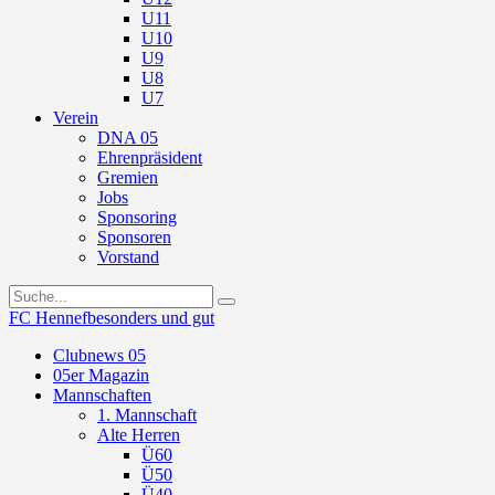
U11
U10
U9
U8
U7
Verein
DNA 05
Ehrenpräsident
Gremien
Jobs
Sponsoring
Sponsoren
Vorstand
FC Hennef
besonders und gut
Clubnews 05
05er Magazin
Mannschaften
1. Mannschaft
Alte Herren
Ü60
Ü50
Ü40