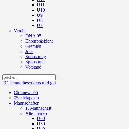
U11
U10
U9
U8
U7
Verein
DNA 05
Ehrenpräsident
Gremien
Jobs
Sponsoring
Sponsoren
Vorstand
FC Hennef
besonders und gut
Clubnews 05
05er Magazin
Mannschaften
1. Mannschaft
Alte Herren
Ü60
Ü50
Ü40