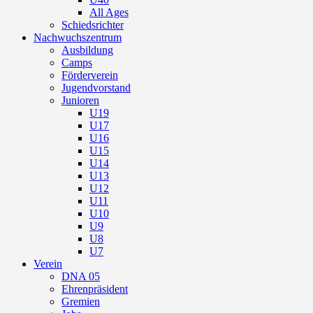
All Ages
Schiedsrichter
Nachwuchszentrum
Ausbildung
Camps
Förderverein
Jugendvorstand
Junioren
U19
U17
U16
U15
U14
U13
U12
U11
U10
U9
U8
U7
Verein
DNA 05
Ehrenpräsident
Gremien