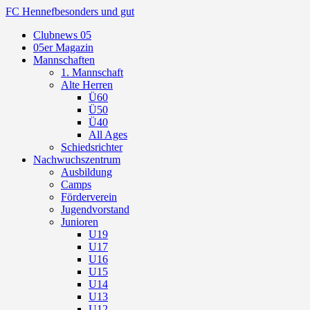
FC Hennef
besonders und gut
Clubnews 05
05er Magazin
Mannschaften
1. Mannschaft
Alte Herren
Ü60
Ü50
Ü40
All Ages
Schiedsrichter
Nachwuchszentrum
Ausbildung
Camps
Förderverein
Jugendvorstand
Junioren
U19
U17
U16
U15
U14
U13
U12