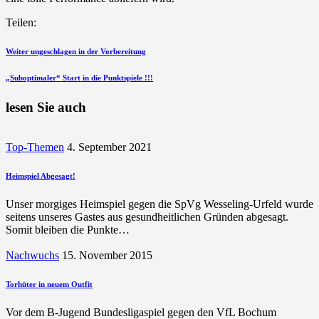
Teilen:
Beitragsnavigation
vorherigen
Weiter ungeschlagen in der Vorbereitung
Beitrag
nächsten
„Suboptimaler“ Start in die Punktspiele !!!
Beitrag
lesen Sie auch
Top-Themen
4. September 2021
Heimspiel Abgesagt!
Unser morgiges Heimspiel gegen die SpVg Wesseling-Urfeld wurde
seitens unseres Gastes aus gesundheitlichen Gründen abgesagt.
Somit bleiben die Punkte…
Nachwuchs
15. November 2015
Torhüter in neuem Outfit
Vor dem B-Jugend Bundesligaspiel gegen den VfL Bochum