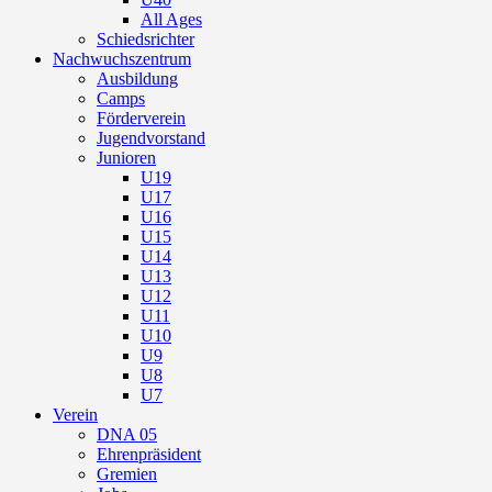
All Ages
Schiedsrichter
Nachwuchszentrum
Ausbildung
Camps
Förderverein
Jugendvorstand
Junioren
U19
U17
U16
U15
U14
U13
U12
U11
U10
U9
U8
U7
Verein
DNA 05
Ehrenpräsident
Gremien