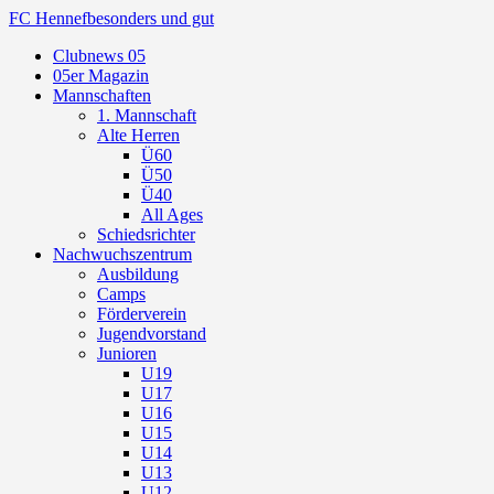
FC Hennef
besonders und gut
Clubnews 05
05er Magazin
Mannschaften
1. Mannschaft
Alte Herren
Ü60
Ü50
Ü40
All Ages
Schiedsrichter
Nachwuchszentrum
Ausbildung
Camps
Förderverein
Jugendvorstand
Junioren
U19
U17
U16
U15
U14
U13
U12