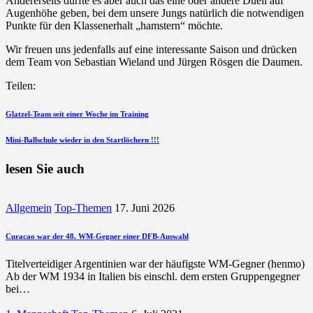
Andererseits dürfte es aber auch das eine oder andere Duell auf
Augenhöhe geben, bei dem unsere Jungs natürlich die notwendigen
Punkte für den Klassenerhalt „hamstern“ möchte.
Wir freuen uns jedenfalls auf eine interessante Saison und drücken
dem Team von Sebastian Wieland und Jürgen Rösgen die Daumen.
Teilen:
Beitragsnavigation
vorherigen
Glatzel-Team seit einer Woche im Training
Beitrag
nächsten
Mini-Ballschule wieder in den Startlöchern !!!
Beitrag
lesen Sie auch
Allgemein
Top-Themen
17. Juni 2026
Curacao war der 48. WM-Gegner einer DFB-Auswahl
Titelverteidiger Argentinien war der häufigste WM-Gegner (henmo)
Ab der WM 1934 in Italien bis einschl. dem ersten Gruppengegner
bei…