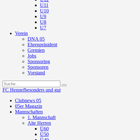
U11
U10
U9
U8
U7
Verein
DNA 05
Ehrenpräsident
Gremien
Jobs
Sponsoring
Sponsoren
Vorstand
FC Hennef
besonders und gut
Clubnews 05
05er Magazin
Mannschaften
1. Mannschaft
Alte Herren
Ü60
Ü50
Ü40