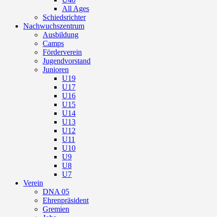
All Ages
Schiedsrichter
Nachwuchszentrum
Ausbildung
Camps
Förderverein
Jugendvorstand
Junioren
U19
U17
U16
U15
U14
U13
U12
U11
U10
U9
U8
U7
Verein
DNA 05
Ehrenpräsident
Gremien