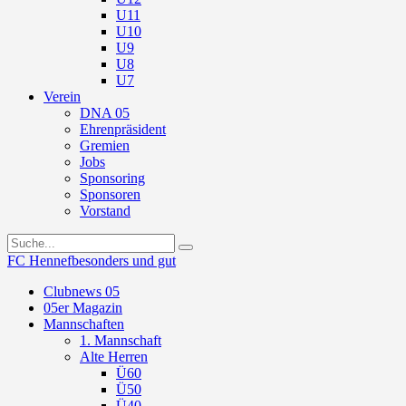
U11
U10
U9
U8
U7
Verein
DNA 05
Ehrenpräsident
Gremien
Jobs
Sponsoring
Sponsoren
Vorstand
FC Hennef
besonders und gut
Clubnews 05
05er Magazin
Mannschaften
1. Mannschaft
Alte Herren
Ü60
Ü50
Ü40