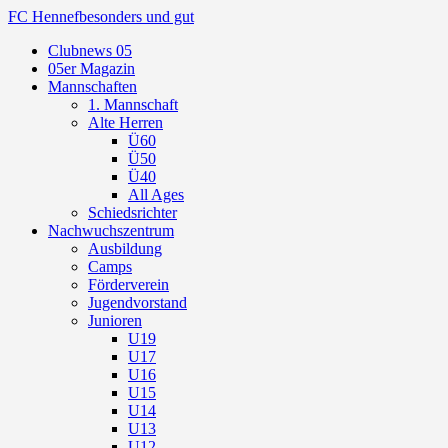
FC Hennef
besonders und gut
Clubnews 05
05er Magazin
Mannschaften
1. Mannschaft
Alte Herren
Ü60
Ü50
Ü40
All Ages
Schiedsrichter
Nachwuchszentrum
Ausbildung
Camps
Förderverein
Jugendvorstand
Junioren
U19
U17
U16
U15
U14
U13
U12