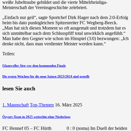
weiße Jubeltraube gebildet und die vierte Mittelrheinliga-
Meisterschaft der Vereinsgeschichte zelebriert.
„Einfach nur geil“, sagte Sportchef Dirk Hager nach dem 2:0-Erfolg
beim bis dato punktgleichen Spitzenreiter FC Wegberg-Beeck.
„Man hat sich diesen Moment so oft ausgemalt und trotzdem hat es
sich unmittelbar nach dem Schlusspfiff total unwirklich angefühlt.“
Man habe den Gegner wie schon im Hinspiel (3:0) bezwungen: „Ich
denke nicht, dass man verdienter Meister werden kann.“
Teilen:
Beitragsnavigation
vorherigen
Glanzvoller Sieg vor dem kommenden Finale
Beitrag
nächsten
Die ersten Weichen für die neue Saison 2023/2024 sind gestellt
Beitrag
lesen Sie auch
1. Mannschaft
Top-Themen
16. März 2025
Özyurt-Team in 2025 weiterhin ohne Niederlage
FC Hennef 05 – FC Hürth 0 : 0 (noma) Im Duell der beiden