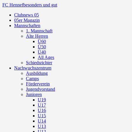
FC Hennef
besonders und gut
Clubnews 05
05er Magazin
Mannschaften
1. Mannschaft
Alte Herren
Ü60
Ü50
Ü40
All Ages
Schiedsrichter
Nachwuchszentrum
Ausbildung
Camps
Förderverein
Jugendvorstand
Junioren
U19
U17
U16
U15
U14
U13
U12