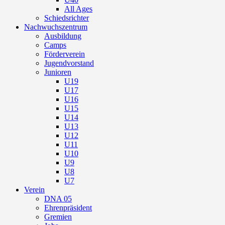
All Ages
Schiedsrichter
Nachwuchszentrum
Ausbildung
Camps
Förderverein
Jugendvorstand
Junioren
U19
U17
U16
U15
U14
U13
U12
U11
U10
U9
U8
U7
Verein
DNA 05
Ehrenpräsident
Gremien