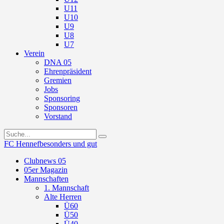
U11
U10
U9
U8
U7
Verein
DNA 05
Ehrenpräsident
Gremien
Jobs
Sponsoring
Sponsoren
Vorstand
FC Hennef
besonders und gut
Clubnews 05
05er Magazin
Mannschaften
1. Mannschaft
Alte Herren
Ü60
Ü50
Ü40