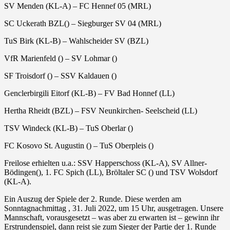
SV Menden (KL-A) – FC Hennef 05 (MRL)
SC Uckerath BZL() – Siegburger SV 04 (MRL)
TuS Birk (KL-B) – Wahlscheider SV (BZL)
VfR Marienfeld () – SV Lohmar ()
SF Troisdorf () – SSV Kaldauen ()
Genclerbirgili Eitorf (KL-B) – FV Bad Honnef (LL)
Hertha Rheidt (BZL) – FSV Neunkirchen- Seelscheid (LL)
TSV Windeck (KL-B) – TuS Oberlar ()
FC Kosovo St. Augustin () – TuS Oberpleis ()
Freilose erhielten u.a.: SSV Happerschoss (KL-A), SV Allner-
Bödingen(), 1. FC Spich (LL), Bröltaler SC () und TSV Wolsdorf
(KL-A).
Ein Auszug der Spiele der 2. Runde. Diese werden am
Sonntagnachmittag , 31. Juli 2022, um 15 Uhr, ausgetragen. Unsere
Mannschaft, vorausgesetzt – was aber zu erwarten ist – gewinn ihr
Erstrundenspiel, dann reist sie zum Sieger der Partie der 1. Runde