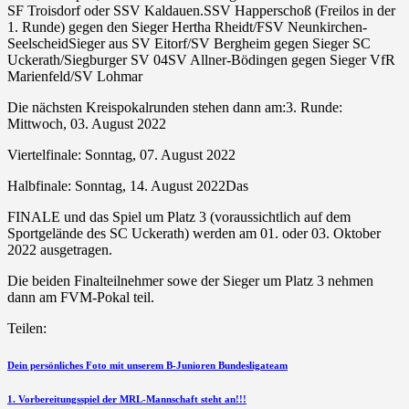
SF Troisdorf oder SSV Kaldauen.SSV Happerschoß (Freilos in der
1. Runde) gegen den Sieger Hertha Rheidt/FSV Neunkirchen-
SeelscheidSieger aus SV Eitorf/SV Bergheim gegen Sieger SC
Uckerath/Siegburger SV 04SV Allner-Bödingen gegen Sieger VfR
Marienfeld/SV Lohmar
Die nächsten Kreispokalrunden stehen dann am:3. Runde:
Mittwoch, 03. August 2022
Viertelfinale: Sonntag, 07. August 2022
Halbfinale: Sonntag, 14. August 2022Das
FINALE und das Spiel um Platz 3 (voraussichtlich auf dem
Sportgelände des SC Uckerath) werden am 01. oder 03. Oktober
2022 ausgetragen.
Die beiden Finalteilnehmer sowe der Sieger um Platz 3 nehmen
dann am FVM-Pokal teil.
Teilen:
Beitragsnavigation
vorherigen
Dein persönliches Foto mit unserem B-Junioren Bundesligateam
Beitrag
nächsten
1. Vorbereitungsspiel der MRL-Mannschaft steht an!!!