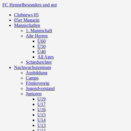
FC Hennef
besonders und gut
Clubnews 05
05er Magazin
Mannschaften
1. Mannschaft
Alte Herren
Ü60
Ü50
Ü40
All Ages
Schiedsrichter
Nachwuchszentrum
Ausbildung
Camps
Förderverein
Jugendvorstand
Junioren
U19
U17
U16
U15
U14
U13
U12