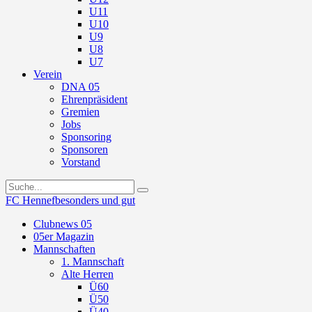
U11
U10
U9
U8
U7
Verein
DNA 05
Ehrenpräsident
Gremien
Jobs
Sponsoring
Sponsoren
Vorstand
FC Hennef
besonders und gut
Clubnews 05
05er Magazin
Mannschaften
1. Mannschaft
Alte Herren
Ü60
Ü50
Ü40