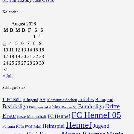
31. Juli 2026
by
Jose Castro
Kalender
August 2026
M
D
M
D
F
S
S
1
2
3
4
5
6
7
8
9
10
11
12
13
14
15
16
17
18
19
20
21
22
23
24
25
26
27
28
29
30
31
« Juli
Schlagwörter
articles
B-Jugend
1. FC Köln
AH
A-Jugend
Alemannia Aachen
Dritte
Bezirksliga
Bundesliga
blog
Bonner SC
Bitburger-Pokal
FC Hennef 05
Erste
FC Hennef
Erste Mannschaft
Hennef
Jugend
Heimspiel
Fortuna Köln
FVM-Pokal
Marco Bäumer