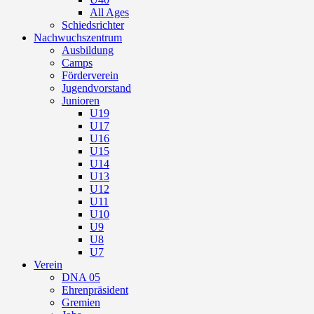
All Ages
Schiedsrichter
Nachwuchszentrum
Ausbildung
Camps
Förderverein
Jugendvorstand
Junioren
U19
U17
U16
U15
U14
U13
U12
U11
U10
U9
U8
U7
Verein
DNA 05
Ehrenpräsident
Gremien