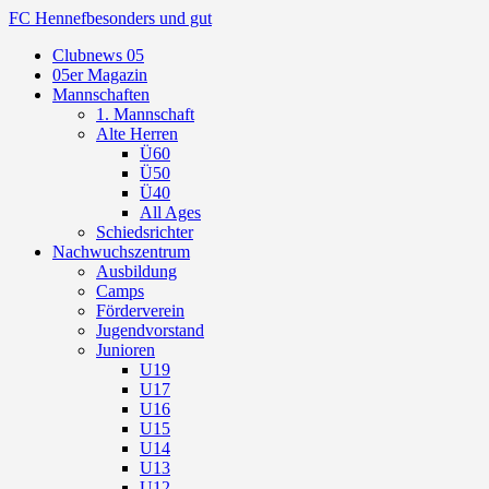
FC Hennef
besonders und gut
Clubnews 05
05er Magazin
Mannschaften
1. Mannschaft
Alte Herren
Ü60
Ü50
Ü40
All Ages
Schiedsrichter
Nachwuchszentrum
Ausbildung
Camps
Förderverein
Jugendvorstand
Junioren
U19
U17
U16
U15
U14
U13
U12