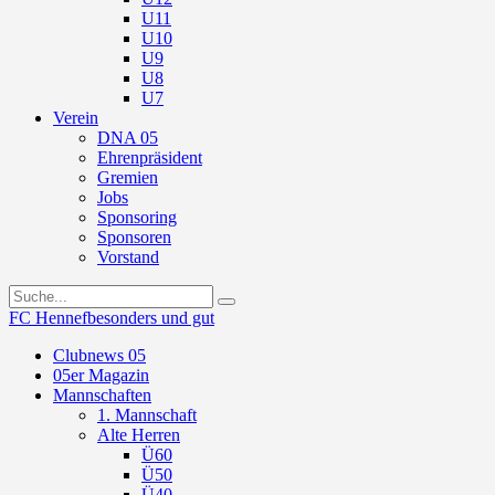
U11
U10
U9
U8
U7
Verein
DNA 05
Ehrenpräsident
Gremien
Jobs
Sponsoring
Sponsoren
Vorstand
FC Hennef
besonders und gut
Clubnews 05
05er Magazin
Mannschaften
1. Mannschaft
Alte Herren
Ü60
Ü50
Ü40