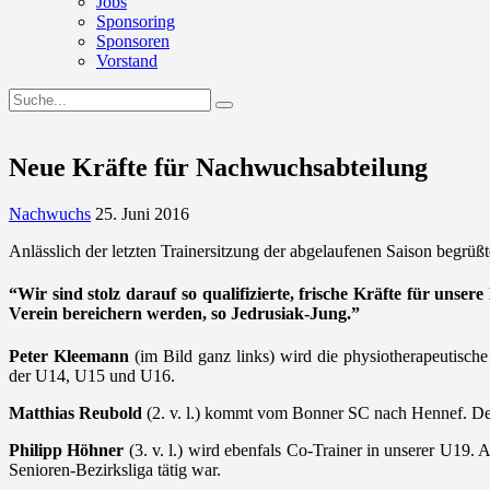
Jobs
Sponsoring
Sponsoren
Vorstand
Neue Kräfte für Nachwuchsabteilung
Nachwuchs
25. Juni 2016
Anlässlich der letzten Trainersitzung der abgelaufenen Saison begrüß
“Wir sind stolz darauf so qualifizierte, frische Kräfte für uns
Verein bereichern werden, so Jedrusiak-Jung.”
Peter Kleemann
(im Bild ganz links) wird die physiotherapeutisch
der U14, U15 und U16.
Matthias Reubold
(2. v. l.) kommt vom Bonner SC nach Hennef. Der 
Philipp Höhner
(3. v. l.) wird ebenfals Co-Trainer in unserer U19. 
Senioren-Bezirksliga tätig war.