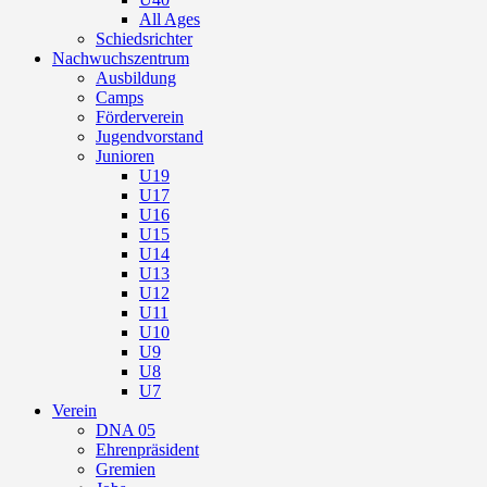
All Ages
Schiedsrichter
Nachwuchszentrum
Ausbildung
Camps
Förderverein
Jugendvorstand
Junioren
U19
U17
U16
U15
U14
U13
U12
U11
U10
U9
U8
U7
Verein
DNA 05
Ehrenpräsident
Gremien