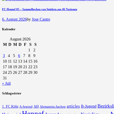
FC Hennef 05 – Sammelbecken von Spielern aus 46 Nationen
6. August 2026
by
Jose Castro
Kalender
August 2026
M
D
M
D
F
S
S
1
2
3
4
5
6
7
8
9
10
11
12
13
14
15
16
17
18
19
20
21
22
23
24
25
26
27
28
29
30
31
« Juli
Schlagwörter
Bezirksl
articles
B-Jugend
1. FC Köln
AH
A-Jugend
Alemannia Aachen
Hennef
M