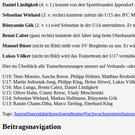
Daniel Lindigkeit
(4. v. l.) kommt von den Sportfreunden Ippendorf n
Sebastian Wieland
(3. v. rechts) trainierte zuletzt die U15 des JFC
Bünyamin Gök
(2. v. r.) wird Sebastian in der U14 unterstützen. Er 
Benni Cabot
(ganz rechts) trainierte drei Jahre lang beim Oberkas
Manuel Büser
(nicht im Bild) stößt vom SV Bergheim zu uns. Er wir
Lukas Völker
(nicht im Bild) wird das Trainerteam der U17 verstärke
Hier im Überblick alle Trainerbesetzungen unserer auf Verbands- o
U19: Timo Morano, Sascha Boese, Philipp Höhner, Matthias Reubol
U17: Martin Jedrusiak-Jung, Philipp Klug, Heinz Höwel, Lukas Völk
U16: Max Lunga, Benni Cabot, Daniel Lindigkeit
U15: Oliver Hahn, Conny Reese, Vlady Moschenski
U14: Sebastian Wieland, Markus Halfmann, Bünyamin Gök
U13: Ramin Chams-Diba, Marco Tierling, Eberhard Klug
Tags:
Jugend
Jugendabteilung
Jugendtrainer
Nachwuchszentrum
Saison
Beitragsnavigation