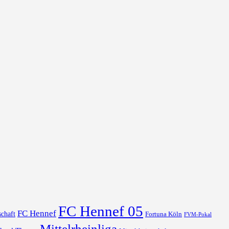
FC Hennef 05
FC Hennef
chaft
Fortuna Köln
FVM-Pokal
Mittelrheinliga