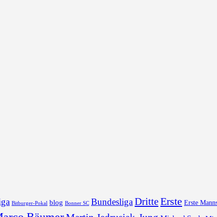
Erste
Dritte
iga
Bundesliga
blog
Erste Manns
Bonner SC
Bitburger-Pokal
arco Bäumer