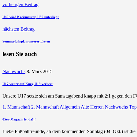
vorherigen Beitrag
Ü40 wird Kreismeister, Ü50 unterliegt
nächsten Beitrag
Sommerfahrplan unserer Ersten
lesen Sie auch
Nachwuchs
8. März 2015
U17 weiter auf Kurs, U19 verliert
Unsere U17 setzte sich am Samstagabend knapp mit 2:1 gegen den 
1. Mannschaft
2. Mannschaft
Allgemein
Alte Herren
Nachwuchs
Top
05er-Magazin ist da!!!
Liebe Fußballfreunde, ab dem kommenden Sonntag (04. Okt.) ist di