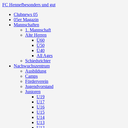
FC Hennef
besonders und gut
Clubnews 05
05er Magazin
Mannschaften
1. Mannschaft
Alte Herren
Ü60
Ü50
Ü40
All Ages
Schiedsrichter
Nachwuchszentrum
Ausbildung
Camps
Förderverein
Jugendvorstand
Junioren
U19
U17
U16
U15
U14
U13
U12