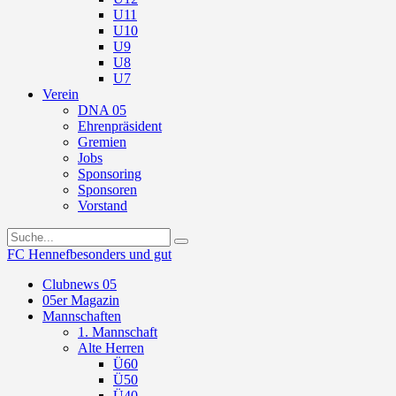
U11
U10
U9
U8
U7
Verein
DNA 05
Ehrenpräsident
Gremien
Jobs
Sponsoring
Sponsoren
Vorstand
FC Hennef
besonders und gut
Clubnews 05
05er Magazin
Mannschaften
1. Mannschaft
Alte Herren
Ü60
Ü50
Ü40