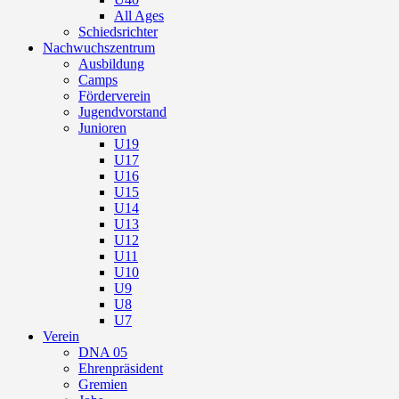
All Ages
Schiedsrichter
Nachwuchszentrum
Ausbildung
Camps
Förderverein
Jugendvorstand
Junioren
U19
U17
U16
U15
U14
U13
U12
U11
U10
U9
U8
U7
Verein
DNA 05
Ehrenpräsident
Gremien