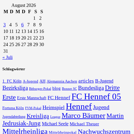
August 2026
M
D
M
D
F
S
S
1
2
3
4
5
6
7
8
9
10
11
12
13
14
15
16
17
18
19
20
21
22
23
24
25
26
27
28
29
30
31
« Juli
Schlagwörter
articles
B-Jugend
1. FC Köln
AH
A-Jugend
Alemannia Aachen
Dritte
Bezirksliga
Bundesliga
blog
Bonner SC
Bitburger-Pokal
FC Hennef 05
Erste
FC Hennef
Erste Mannschaft
Hennef
Jugend
Heimspiel
Fortuna Köln
FVM-Pokal
Marco Bäumer
Martin
Kreisliga
Jugendabteilung
League
Jedrusiak-Jung
Michael Seele
Michael Theuer
Mittelrheinliga
Nachwuchszentrum
Mittelrheinpokal