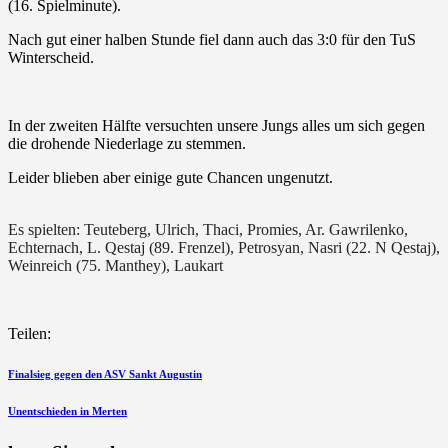
(16. Spielminute).
Nach gut einer halben Stunde fiel dann auch das 3:0 für den TuS
Winterscheid.
In der zweiten Hälfte versuchten unsere Jungs alles um sich gegen
die drohende Niederlage zu stemmen.
Leider blieben aber einige gute Chancen ungenutzt.
Es spielten: Teuteberg, Ulrich, Thaci, Promies, Ar. Gawrilenko,
Echternach, L. Qestaj (89. Frenzel), Petrosyan, Nasri (22. N Qestaj),
Weinreich (75. Manthey), Laukart
Teilen:
Beitragsnavigation
vorherigen
Finalsieg gegen den ASV Sankt Augustin
Beitrag
nächsten
Unentschieden in Merten
Beitrag