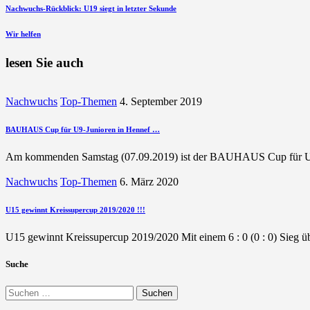
Beitragsnavigation
vorherigen
Nachwuchs-Rückblick: U19 siegt in letzter Sekunde
Beitrag
nächsten
Wir helfen
Beitrag
lesen Sie auch
Nachwuchs
Top-Themen
4. September 2019
BAUHAUS Cup für U9-Junioren in Hennef …
Am kommenden Samstag (07.09.2019) ist der BAUHAUS Cup für U9
Nachwuchs
Top-Themen
6. März 2020
U15 gewinnt Kreissupercup 2019/2020 !!!
U15 gewinnt Kreissupercup 2019/2020 Mit einem 6 : 0 (0 : 0) Sieg
Suche
Suchen
nach: