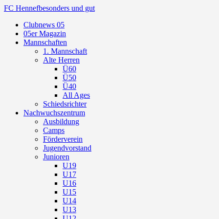
FC Hennef
besonders und gut
Clubnews 05
05er Magazin
Mannschaften
1. Mannschaft
Alte Herren
Ü60
Ü50
Ü40
All Ages
Schiedsrichter
Nachwuchszentrum
Ausbildung
Camps
Förderverein
Jugendvorstand
Junioren
U19
U17
U16
U15
U14
U13
U12