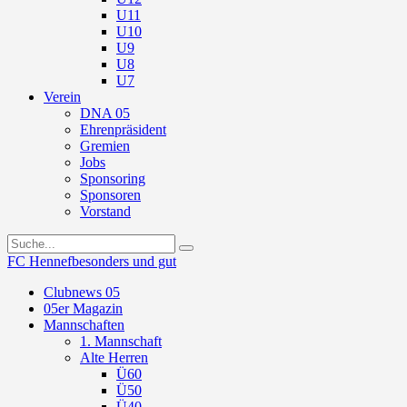
U11
U10
U9
U8
U7
Verein
DNA 05
Ehrenpräsident
Gremien
Jobs
Sponsoring
Sponsoren
Vorstand
FC Hennef
besonders und gut
Clubnews 05
05er Magazin
Mannschaften
1. Mannschaft
Alte Herren
Ü60
Ü50
Ü40