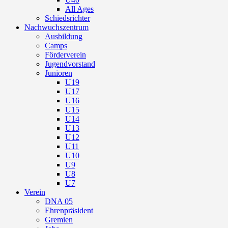
All Ages
Schiedsrichter
Nachwuchszentrum
Ausbildung
Camps
Förderverein
Jugendvorstand
Junioren
U19
U17
U16
U15
U14
U13
U12
U11
U10
U9
U8
U7
Verein
DNA 05
Ehrenpräsident
Gremien