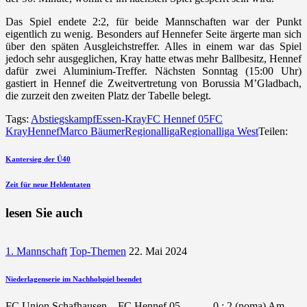
Das Spiel endete 2:2, für beide Mannschaften war der Punkt
eigentlich zu wenig. Besonders auf Hennefer Seite ärgerte man sich
über den späten Ausgleichstreffer. Alles in einem war das Spiel
jedoch sehr ausgeglichen, Kray hatte etwas mehr Ballbesitz, Hennef
dafür zwei Aluminium-Treffer. Nächsten Sonntag (15:00 Uhr)
gastiert in Hennef die Zweitvertretung von Borussia M’Gladbach,
die zurzeit den zweiten Platz der Tabelle belegt.
Tags:
Abstiegskampf
Essen-Kray
FC Hennef 05
FC
Kray
Hennef
Marco Bäumer
Regionalliga
Regionalliga West
Teilen:
Beitragsnavigation
vorherigen
Kantersieg der Ü40
Beitrag
nächsten
Zeit für neue Heldentaten
Beitrag
lesen Sie auch
1. Mannschaft
Top-Themen
22. Mai 2024
Niederlagenserie im Nachholspiel beendet
FC Union Schafhausen – FC Hennef 05 0 : 2 (noma) Am