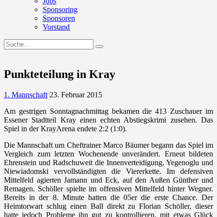
Jobs
Sponsoring
Sponsoren
Vorstand
Punkteteilung in Kray
1. Mannschaft
23. Februar 2015
Am gestrigen Sonntagnachmittag bekamen die 413 Zuschauer im
Essener Stadtteil Kray einen echten Abstiegskrimi zusehen. Das
Spiel in der KrayArena endete 2:2 (1:0).
Die Mannschaft um Cheftrainer Marco Bäumer begann das Spiel im
Vergleich zum letzten Wochenende unverändert. Erneut bildeten
Ehrenstein und Radschuweit die Innenverteidigung, Yegenoglu und
Niewiadomski vervollständigten die Viererkette. Im defensiven
Mittelfeld agierten Jamann und Eck, auf den Außen Günther und
Remagen. Schöller spielte im offensiven Mittelfeld hinter Wegner.
Bereits in der 8. Minute hatten die 05er die erste Chance. Der
Heimtorwart schlug einen Ball direkt zu Florian Schöller, dieser
hatte jedoch Probleme ihn gut zu kontrollieren, mit etwas Glück