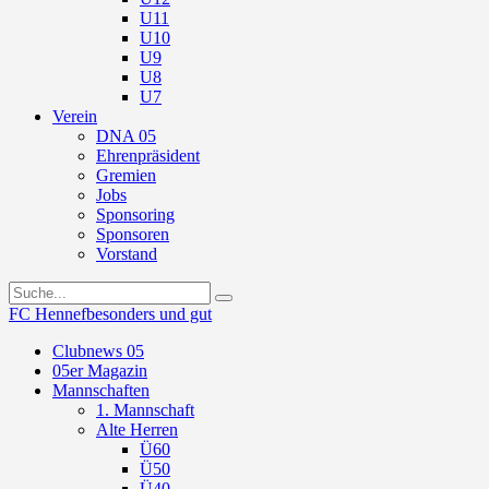
U11
U10
U9
U8
U7
Verein
DNA 05
Ehrenpräsident
Gremien
Jobs
Sponsoring
Sponsoren
Vorstand
FC Hennef
besonders und gut
Clubnews 05
05er Magazin
Mannschaften
1. Mannschaft
Alte Herren
Ü60
Ü50
Ü40