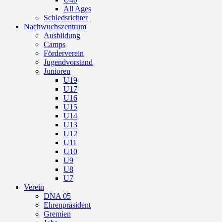
All Ages
Schiedsrichter
Nachwuchszentrum
Ausbildung
Camps
Förderverein
Jugendvorstand
Junioren
U19
U17
U16
U15
U14
U13
U12
U11
U10
U9
U8
U7
Verein
DNA 05
Ehrenpräsident
Gremien