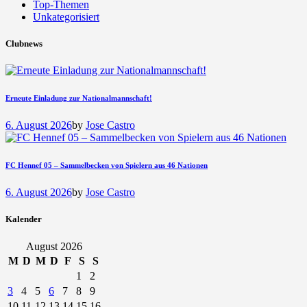
Top-Themen
Unkategorisiert
Clubnews
Erneute Einladung zur Nationalmannschaft!
6. August 2026
by
Jose Castro
FC Hennef 05 – Sammelbecken von Spielern aus 46 Nationen
6. August 2026
by
Jose Castro
Kalender
August 2026
M
D
M
D
F
S
S
1
2
3
4
5
6
7
8
9
10
11
12
13
14
15
16