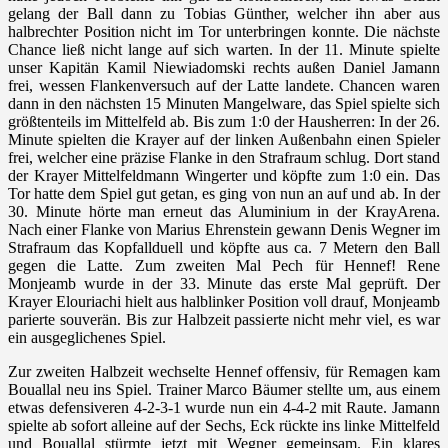
gelang der Ball dann zu Tobias Günther, welcher ihn aber aus
halbrechter Position nicht im Tor unterbringen konnte. Die nächste
Chance ließ nicht lange auf sich warten. In der 11. Minute spielte
unser Kapitän Kamil Niewiadomski rechts außen Daniel Jamann
frei, wessen Flankenversuch auf der Latte landete. Chancen waren
dann in den nächsten 15 Minuten Mangelware, das Spiel spielte sich
größtenteils im Mittelfeld ab. Bis zum 1:0 der Hausherren: In der 26.
Minute spielten die Krayer auf der linken Außenbahn einen Spieler
frei, welcher eine präzise Flanke in den Strafraum schlug. Dort stand
der Krayer Mittelfeldmann Wingerter und köpfte zum 1:0 ein. Das
Tor hatte dem Spiel gut getan, es ging von nun an auf und ab. In der
30. Minute hörte man erneut das Aluminium in der KrayArena.
Nach einer Flanke von Marius Ehrenstein gewann Denis Wegner im
Strafraum das Kopfallduell und köpfte aus ca. 7 Metern den Ball
gegen die Latte. Zum zweiten Mal Pech für Hennef! Rene
Monjeamb wurde in der 33. Minute das erste Mal geprüft. Der
Krayer Elouriachi hielt aus halblinker Position voll drauf, Monjeamb
parierte souverän. Bis zur Halbzeit passierte nicht mehr viel, es war
ein ausgeglichenes Spiel.
Zur zweiten Halbzeit wechselte Hennef offensiv, für Remagen kam
Bouallal neu ins Spiel. Trainer Marco Bäumer stellte um, aus einem
etwas defensiveren 4-2-3-1 wurde nun ein 4-4-2 mit Raute. Jamann
spielte ab sofort alleine auf der Sechs, Eck rückte ins linke Mittelfeld
und Bouallal stürmte jetzt mit Wegner gemeinsam. Ein klares