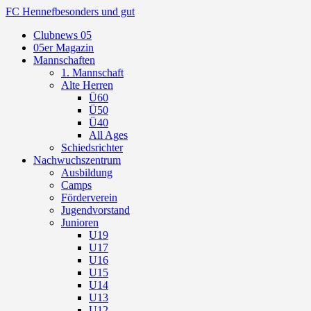
FC Hennef
besonders und gut
Clubnews 05
05er Magazin
Mannschaften
1. Mannschaft
Alte Herren
Ü60
Ü50
Ü40
All Ages
Schiedsrichter
Nachwuchszentrum
Ausbildung
Camps
Förderverein
Jugendvorstand
Junioren
U19
U17
U16
U15
U14
U13
U12