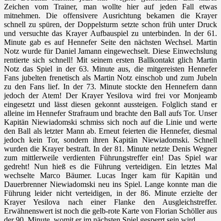
Zeichen vom Trainer, man wollte hier auf jeden Fall etwas
mitnehmen. Die offensivere Ausrichtung bekamen die Krayer
schnell zu spüren, der Doppelsturm setzte schon früh unter Druck
und versuchte das Krayer Aufbauspiel zu unterbinden. In der 61.
Minute gab es auf Hennefer Seite den nächsten Wechsel. Martin
Notz wurde für Daniel Jamann eingewechselt. Diese Einwechslung
rentierte sich schnell! Mit seinem ersten Ballkontakt glich Martin
Notz das Spiel in der 63. Minute aus, die mitgereisten Hennefer
Fans jubelten frenetisch als Martin Notz einschob und zum Jubeln
zu den Fans lief. In der 73. Minute stockte den Hennefern dann
jedoch der Atem! Der Krayer Yesilova wird frei vor Monjeamb
eingesetzt und lässt diesen gekonnt aussteigen. Folglich stand er
alleine im Hennefer Strafraum und brachte den Ball aufs Tor. Unser
Kapitän Niewiadomski schmiss sich noch auf die Linie und werte
den Ball als letzter Mann ab. Erneut feierten die Hennefer, diesmal
jedoch kein Tor, sondern ihren Kapitän Niewiadomski. Schnell
wurden die Krayer bestraft. In der 81. Minute netzte Denis Wegner
zum mittlerweile verdienten Führungstreffer ein! Das Spiel war
gedreht! Nun hieß es die Führung verteidigen. Ein letztes Mal
wechselte Marco Bäumer. Lucas Inger kam für Kapitän und
Dauerbrenner Niewiadomski neu ins Spiel. Lange konnte man die
Führung leider nicht verteidigen, in der 86. Minute erzielte der
Krayer Yesilova nach einer Flanke den Ausgleichstreffer.
Erwähnenswert ist noch die gelb-rote Karte von Florian Schöller aus
der 90. Minute, womit er im nächsten Spiel gesperrt sein wird.