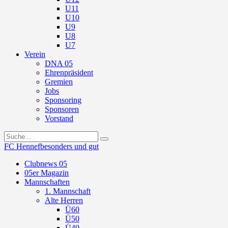
U11
U10
U9
U8
U7
Verein
DNA 05
Ehrenpräsident
Gremien
Jobs
Sponsoring
Sponsoren
Vorstand
FC Hennef
besonders und gut
Clubnews 05
05er Magazin
Mannschaften
1. Mannschaft
Alte Herren
Ü60
Ü50
Ü40