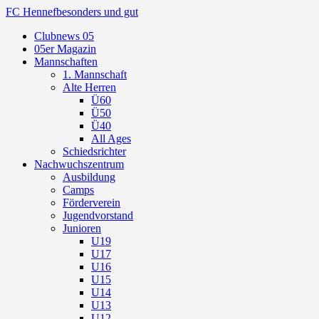
FC Hennef
besonders und gut
Clubnews 05
05er Magazin
Mannschaften
1. Mannschaft
Alte Herren
Ü60
Ü50
Ü40
All Ages
Schiedsrichter
Nachwuchszentrum
Ausbildung
Camps
Förderverein
Jugendvorstand
Junioren
U19
U17
U16
U15
U14
U13
U12