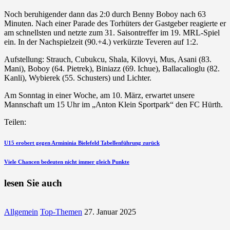
Noch beruhigender dann das 2:0 durch Benny Boboy nach 63
Minuten. Nach einer Parade des Torhüters der Gastgeber reagierte er
am schnellsten und netzte zum 31. Saisontreffer im 19. MRL-Spiel
ein. In der Nachspielzeit (90.+4.) verkürzte Teveren auf 1:2.
Aufstellung: Strauch, Cubukcu, Shala, Kilovyi, Mus, Asani (83.
Mani), Boboy (64. Pietrek), Biniazz (69. Ichue), Ballacalioglu (82.
Kanli), Wybierek (55. Schusters) und Lichter.
Am Sonntag in einer Woche, am 10. März, erwartet unsere
Mannschaft um 15 Uhr im „Anton Klein Sportpark“ den FC Hürth.
Teilen:
Beitragsnavigation
vorherigen
U15 erobert gegen Armininia Bielefeld Tabellenführung zurück
Beitrag
nächsten
Viele Chancen bedeuten nicht immer gleich Punkte
Beitrag
lesen Sie auch
Allgemein
Top-Themen
27. Januar 2025