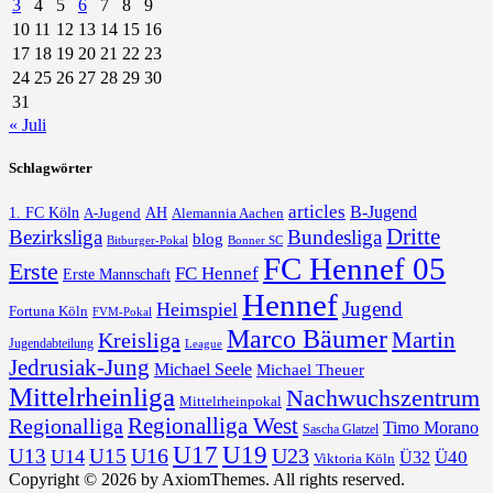
3
4
5
6
7
8
9
10
11
12
13
14
15
16
17
18
19
20
21
22
23
24
25
26
27
28
29
30
31
« Juli
Schlagwörter
articles
B-Jugend
1. FC Köln
AH
A-Jugend
Alemannia Aachen
Dritte
Bezirksliga
Bundesliga
blog
Bonner SC
Bitburger-Pokal
FC Hennef 05
Erste
FC Hennef
Erste Mannschaft
Hennef
Jugend
Heimspiel
Fortuna Köln
FVM-Pokal
Marco Bäumer
Martin
Kreisliga
Jugendabteilung
League
Jedrusiak-Jung
Michael Seele
Michael Theuer
Mittelrheinliga
Nachwuchszentrum
Mittelrheinpokal
Regionalliga West
Regionalliga
Timo Morano
Sascha Glatzel
U17
U19
U16
U23
U13
U15
U14
Ü40
Ü32
Viktoria Köln
Copyright © 2026 by AxiomThemes. All rights reserved.