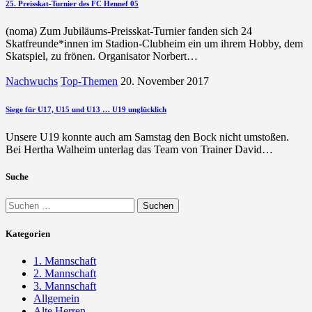
25. Preisskat-Turnier des FC Hennef 05
(noma) Zum Jubiläums-Preisskat-Turnier fanden sich 24
Skatfreunde*innen im Stadion-Clubheim ein um ihrem Hobby, dem
Skatspiel, zu frönen. Organisator Norbert…
Nachwuchs
Top-Themen
20. November 2017
Siege für U17, U15 und U13 … U19 unglücklich
Unsere U19 konnte auch am Samstag den Bock nicht umstoßen.
Bei Hertha Walheim unterlag das Team von Trainer David…
Suche
Suchen
nach:
Kategorien
1. Mannschaft
2. Mannschaft
3. Mannschaft
Allgemein
Alte Herren