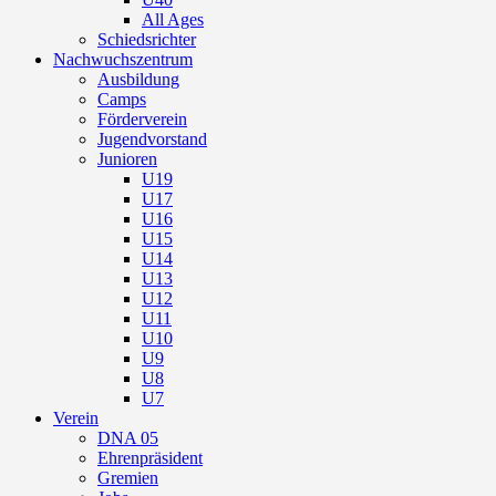
All Ages
Schiedsrichter
Nachwuchszentrum
Ausbildung
Camps
Förderverein
Jugendvorstand
Junioren
U19
U17
U16
U15
U14
U13
U12
U11
U10
U9
U8
U7
Verein
DNA 05
Ehrenpräsident
Gremien