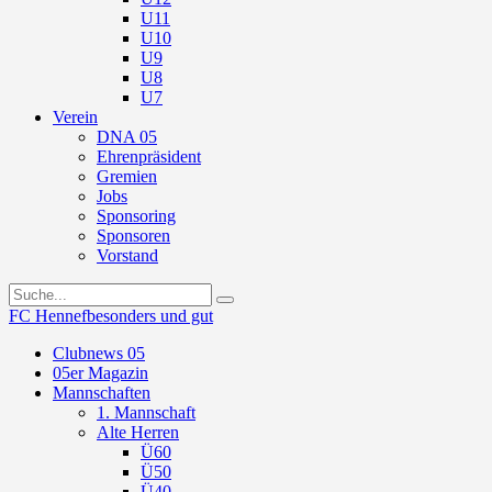
U11
U10
U9
U8
U7
Verein
DNA 05
Ehrenpräsident
Gremien
Jobs
Sponsoring
Sponsoren
Vorstand
FC Hennef
besonders und gut
Clubnews 05
05er Magazin
Mannschaften
1. Mannschaft
Alte Herren
Ü60
Ü50
Ü40