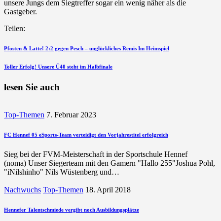
unsere Jungs dem Siegtreffer sogar ein wenig näher als die
Gastgeber.
Teilen:
Beitragsnavigation
vorherigen
Pfosten & Latte! 2:2 gegen Pesch – unglückliches Remis Im Heimspiel
Beitrag
nächsten
Toller Erfolg! Unsere Ü40 steht im Halbfinale
Beitrag
lesen Sie auch
Top-Themen
7. Februar 2023
FC Hennef 05 eSports-Team verteidigt den Vorjahrestitel erfolgreich
Sieg bei der FVM-Meisterschaft in der Sportschule Hennef
(noma) Unser Siegerteam mit den Gamern "Hallo 255"Joshua Pohl,
"iNilshinho" Nils Wüstenberg und…
Nachwuchs
Top-Themen
18. April 2018
Hennefer Talentschmiede vergibt noch Ausbildungsplätze