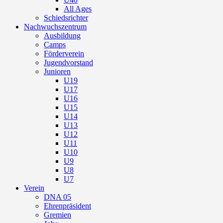
All Ages
Schiedsrichter
Nachwuchszentrum
Ausbildung
Camps
Förderverein
Jugendvorstand
Junioren
U19
U17
U16
U15
U14
U13
U12
U11
U10
U9
U8
U7
Verein
DNA 05
Ehrenpräsident
Gremien