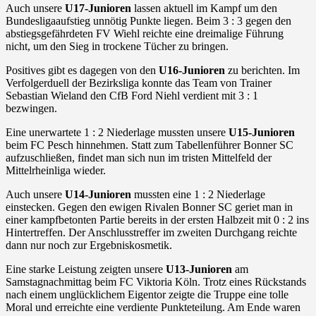
Auch unsere
U17-Junioren
lassen aktuell im Kampf um den
Bundesligaaufstieg unnötig Punkte liegen. Beim 3 : 3 gegen den
abstiegsgefährdeten FV Wiehl reichte eine dreimalige Führung
nicht, um den Sieg in trockene Tücher zu bringen.
Positives gibt es dagegen von den
U16-Junioren
zu berichten. Im
Verfolgerduell der Bezirksliga konnte das Team von Trainer
Sebastian Wieland den CfB Ford Niehl verdient mit 3 : 1
bezwingen.
Eine unerwartete 1 : 2 Niederlage mussten unsere
U15-Junioren
beim FC Pesch hinnehmen. Statt zum Tabellenführer Bonner SC
aufzuschließen, findet man sich nun im tristen Mittelfeld der
Mittelrheinliga wieder.
Auch unsere
U14-Junioren
mussten eine 1 : 2 Niederlage
einstecken. Gegen den ewigen Rivalen Bonner SC geriet man in
einer kampfbetonten Partie bereits in der ersten Halbzeit mit 0 : 2 ins
Hintertreffen. Der Anschlusstreffer im zweiten Durchgang reichte
dann nur noch zur Ergebniskosmetik.
Eine starke Leistung zeigten unsere
U13-Junioren
am
Samstagnachmittag beim FC Viktoria Köln. Trotz eines Rückstands
nach einem unglücklichem Eigentor zeigte die Truppe eine tolle
Moral und erreichte eine verdiente Punkteteilung. Am Ende waren