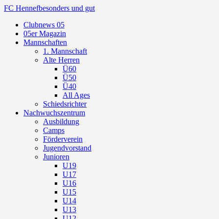
FC Hennef
besonders und gut
Clubnews 05
05er Magazin
Mannschaften
1. Mannschaft
Alte Herren
Ü60
Ü50
Ü40
All Ages
Schiedsrichter
Nachwuchszentrum
Ausbildung
Camps
Förderverein
Jugendvorstand
Junioren
U19
U17
U16
U15
U14
U13
U12