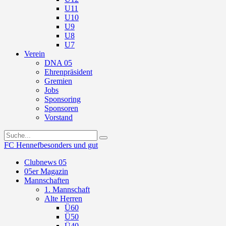
U11
U10
U9
U8
U7
Verein
DNA 05
Ehrenpräsident
Gremien
Jobs
Sponsoring
Sponsoren
Vorstand
FC Hennef
besonders und gut
Clubnews 05
05er Magazin
Mannschaften
1. Mannschaft
Alte Herren
Ü60
Ü50
Ü40