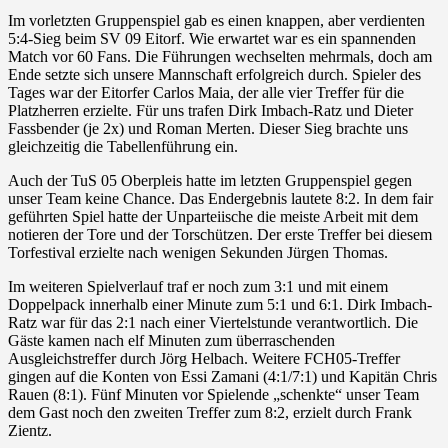
Im vorletzten Gruppenspiel gab es einen knappen, aber verdienten
5:4-Sieg beim SV 09 Eitorf. Wie erwartet war es ein spannenden
Match vor 60 Fans. Die Führungen wechselten mehrmals, doch am
Ende setzte sich unsere Mannschaft erfolgreich durch. Spieler des
Tages war der Eitorfer Carlos Maia, der alle vier Treffer für die
Platzherren erzielte. Für uns trafen Dirk Imbach-Ratz und Dieter
Fassbender (je 2x) und Roman Merten. Dieser Sieg brachte uns
gleichzeitig die Tabellenführung ein.
Auch der TuS 05 Oberpleis hatte im letzten Gruppenspiel gegen
unser Team keine Chance. Das Endergebnis lautete 8:2. In dem fair
geführten Spiel hatte der Unparteiische die meiste Arbeit mit dem
notieren der Tore und der Torschützen. Der erste Treffer bei diesem
Torfestival erzielte nach wenigen Sekunden Jürgen Thomas.
Im weiteren Spielverlauf traf er noch zum 3:1 und mit einem
Doppelpack innerhalb einer Minute zum 5:1 und 6:1. Dirk Imbach-
Ratz war für das 2:1 nach einer Viertelstunde verantwortlich. Die
Gäste kamen nach elf Minuten zum überraschenden
Ausgleichstreffer durch Jörg Helbach. Weitere FCH05-Treffer
gingen auf die Konten von Essi Zamani (4:1/7:1) und Kapitän Chris
Rauen (8:1). Fünf Minuten vor Spielende „schenkte“ unser Team
dem Gast noch den zweiten Treffer zum 8:2, erzielt durch Frank
Zientz.