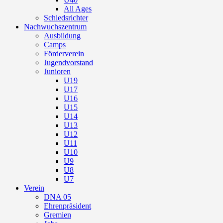
All Ages
Schiedsrichter
Nachwuchszentrum
Ausbildung
Camps
Förderverein
Jugendvorstand
Junioren
U19
U17
U16
U15
U14
U13
U12
U11
U10
U9
U8
U7
Verein
DNA 05
Ehrenpräsident
Gremien