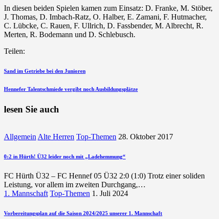
In diesen beiden Spielen kamen zum Einsatz: D. Franke, M. Stöber,
J. Thomas, D. Imbach-Ratz, O. Halber, E. Zamani, F. Hutmacher,
C. Lübcke, C. Rauen, F. Ullrich, D. Fassbender, M. Albrecht, R.
Merten, R. Bodemann und D. Schlebusch.
Teilen:
Beitragsnavigation
vorherigen
Sand im Getriebe bei den Junioren
Beitrag
nächsten
Hennefer Talentschmiede vergibt noch Ausbildungsplätze
Beitrag
lesen Sie auch
Allgemein
Alte Herren
Top-Themen
28. Oktober 2017
0:2 in Hürth! Ü32 leider noch mit „Ladehemmung“
FC Hürth Ü32 – FC Hennef 05 Ü32 2:0 (1:0) Trotz einer soliden
Leistung, vor allem im zweiten Durchgang,…
1. Mannschaft
Top-Themen
1. Juli 2024
Vorbereitungsplan auf die Saison 2024/2025 unserer 1. Mannschaft