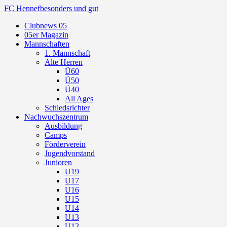
FC Hennef
besonders und gut
Clubnews 05
05er Magazin
Mannschaften
1. Mannschaft
Alte Herren
Ü60
Ü50
Ü40
All Ages
Schiedsrichter
Nachwuchszentrum
Ausbildung
Camps
Förderverein
Jugendvorstand
Junioren
U19
U17
U16
U15
U14
U13
U12