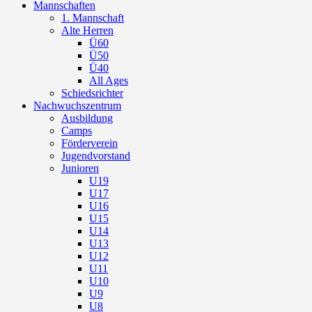
Mannschaften
1. Mannschaft
Alte Herren
Ü60
Ü50
Ü40
All Ages
Schiedsrichter
Nachwuchszentrum
Ausbildung
Camps
Förderverein
Jugendvorstand
Junioren
U19
U17
U16
U15
U14
U13
U12
U11
U10
U9
U8