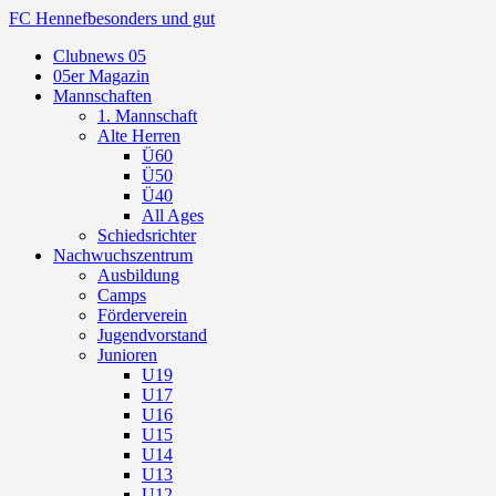
FC Hennef
besonders und gut
Clubnews 05
05er Magazin
Mannschaften
1. Mannschaft
Alte Herren
Ü60
Ü50
Ü40
All Ages
Schiedsrichter
Nachwuchszentrum
Ausbildung
Camps
Förderverein
Jugendvorstand
Junioren
U19
U17
U16
U15
U14
U13
U12