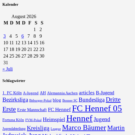
Kalender
August 2026
M
D
M
D
F
S
S
1
2
3
4
5
6
7
8
9
10
11
12
13
14
15
16
17
18
19
20
21
22
23
24
25
26
27
28
29
30
31
« Juli
Schlagwörter
articles
B-Jugend
1. FC Köln
AH
A-Jugend
Alemannia Aachen
Dritte
Bezirksliga
Bundesliga
blog
Bonner SC
Bitburger-Pokal
FC Hennef 05
Erste
FC Hennef
Erste Mannschaft
Hennef
Jugend
Heimspiel
Fortuna Köln
FVM-Pokal
Marco Bäumer
Martin
Kreisliga
Jugendabteilung
League