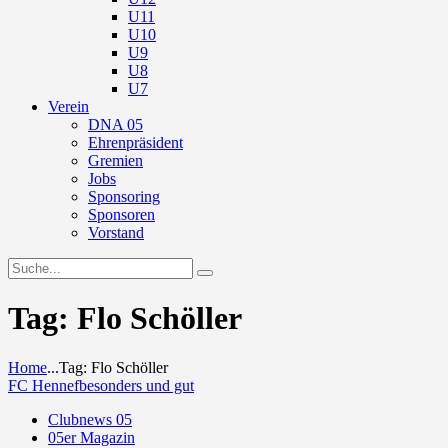
U11
U10
U9
U8
U7
Verein
DNA 05
Ehrenpräsident
Gremien
Jobs
Sponsoring
Sponsoren
Vorstand
Tag: Flo Schöller
Home
...
Tag: Flo Schöller
FC Hennef
besonders und gut
Clubnews 05
05er Magazin