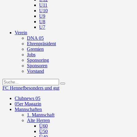
U11
U10
U9
U8
U7
Verein
DNA 05
Ehrenpräsident
Gremien
Jobs
Sponsoring
Sponsoren
Vorstand
FC Hennef
besonders und gut
Clubnews 05
05er Magazin
Mannschaften
1. Mannschaft
Alte Herren
Ü60
Ü50
Ü40