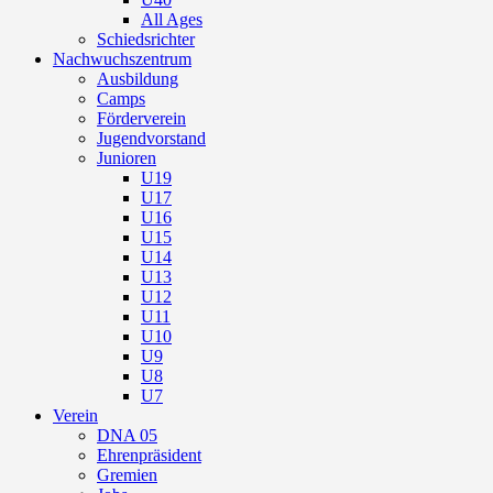
All Ages
Schiedsrichter
Nachwuchszentrum
Ausbildung
Camps
Förderverein
Jugendvorstand
Junioren
U19
U17
U16
U15
U14
U13
U12
U11
U10
U9
U8
U7
Verein
DNA 05
Ehrenpräsident
Gremien