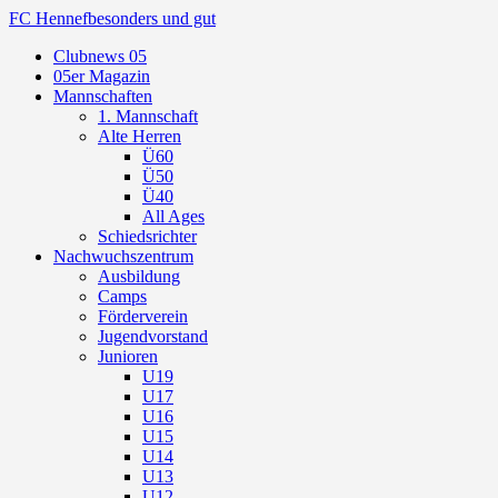
FC Hennef
besonders und gut
Clubnews 05
05er Magazin
Mannschaften
1. Mannschaft
Alte Herren
Ü60
Ü50
Ü40
All Ages
Schiedsrichter
Nachwuchszentrum
Ausbildung
Camps
Förderverein
Jugendvorstand
Junioren
U19
U17
U16
U15
U14
U13
U12