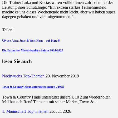
Die Trainer Luka und Kostas waren vollkommen zufrieden mit der
Leistung ihrer Schützlinge: “Ein extrem starkes Teilnehmerfeld
machte es uns dieses Wochenende nicht leicht, aber wir haben super
dagegen gehalten und viel mitgenommen.”.
Teilen:
Beitragsnavigation
vorherigen
U9 vor Ajax, Juve & West Ham – auf Platz 8
Beitrag
nächsten
Die Teams der Mittelrheinliga-Saison 2024/2025
Beitrag
lesen Sie auch
Nachwuchs
Top-Themen
20. November 2019
Town & Country Haus unterstützt unsere U10!!!
Town & Country Haus unterstützt unsere U10 Zum wiederholten
Mal hat sich René Tiemann mit seiner Marke „Town &…
1. Mannschaft
Top-Themen
26. Juli 2026