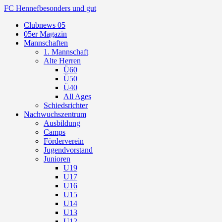
FC Hennef
besonders und gut
Clubnews 05
05er Magazin
Mannschaften
1. Mannschaft
Alte Herren
Ü60
Ü50
Ü40
All Ages
Schiedsrichter
Nachwuchszentrum
Ausbildung
Camps
Förderverein
Jugendvorstand
Junioren
U19
U17
U16
U15
U14
U13
U12