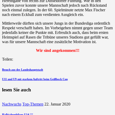
Hereingabe von rechts zur Düsseldorfer Führung. Wie in den
Spielen zuvor konnte unsere Mannschaft jedoch nach Rückstand
noch einmal zulegen. In der 60. Spielminute netzte Max Fischer
nach einem Eckball zum verdienten Ausgleich ein.
Mittlerweile dürften sich unsere Jungs in der Bundesliga ordentlich
Respekt verschafft haben. Im Vorbeigehen nimmt gegen unser Team
jedenfalls keiner die Punkte mit. Erfreulich auch, dass beim ersten
Heimspiel auf Rasen die Tribüne unseres Stadions gut gefüllt war,
was für unsere Mannschaft eine zusätzliche Motivation ist.
Wir sind angekommen!!!
Teilen:
Beitragsnavigation
vorherigen
Besuch aus der Landeshauptstadt
Beitrag
nächsten
U11 und U9 mit starkem Auftritt beim Geißbock Cup
Beitrag
lesen Sie auch
Nachwuchs
Top-Themen
22. Januar 2020
Halbjahresbilanz U14 !!!