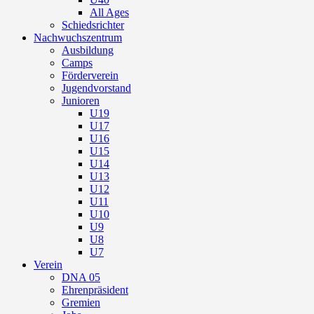
All Ages
Schiedsrichter
Nachwuchszentrum
Ausbildung
Camps
Förderverein
Jugendvorstand
Junioren
U19
U17
U16
U15
U14
U13
U12
U11
U10
U9
U8
U7
Verein
DNA 05
Ehrenpräsident
Gremien