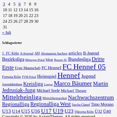
3
4
5
6
7
8
9
10
11
12
13
14
15
16
17
18
19
20
21
22
23
24
25
26
27
28
29
30
31
« Juli
Schlagwörter
articles
B-Jugend
1. FC Köln
AH
A-Jugend
Alemannia Aachen
Dritte
Bezirksliga
Bundesliga
blog
Bonner SC
Bitburger-Pokal
FC Hennef 05
Erste
FC Hennef
Erste Mannschaft
Hennef
Jugend
Heimspiel
Fortuna Köln
FVM-Pokal
Marco Bäumer
Martin
Kreisliga
Jugendabteilung
League
Jedrusiak-Jung
Michael Seele
Michael Theuer
Mittelrheinliga
Nachwuchszentrum
Mittelrheinpokal
Regionalliga West
Regionalliga
Timo Morano
Sascha Glatzel
U17
U19
U16
U23
U13
U15
U14
Ü40
Ü32
Viktoria Köln
Copyright © 2026 by AxiomThemes. All rights reserved.