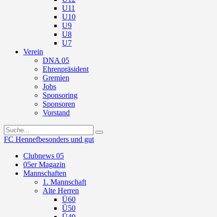
U11
U10
U9
U8
U7
Verein
DNA 05
Ehrenpräsident
Gremien
Jobs
Sponsoring
Sponsoren
Vorstand
FC Hennef
besonders und gut
Clubnews 05
05er Magazin
Mannschaften
1. Mannschaft
Alte Herren
Ü60
Ü50
Ü40