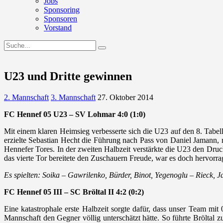
Jobs
Sponsoring
Sponsoren
Vorstand
U23 und Dritte gewinnen
2. Mannschaft
3. Mannschaft
27. Oktober 2014
FC Hennef 05 U23 – SV Lohmar 4:0 (1:0)
Mit einem klaren Heimsieg verbesserte sich die U23 auf den 8. Tabell
erzielte Sebastian Hecht die Führung nach Pass von Daniel Jamann, n
Hennefer Tores. In der zweiten Halbzeit verstärkte die U23 den Dru
das vierte Tor bereitete den Zuschauern Freude, war es doch hervorra
Es spielten: Soika – Gawrilenko, Bürder, Binot, Yegenoglu – Rieck, J
FC Hennef 05 III – SC Bröltal II 4:2 (0:2)
Eine katastrophale erste Halbzeit sorgte dafür, dass unser Team mi
Mannschaft den Gegner völlig unterschätzt hätte. So führte Bröltal