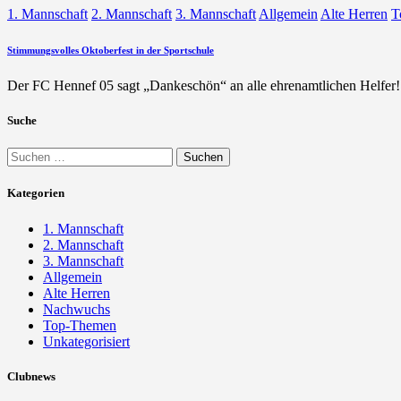
1. Mannschaft
2. Mannschaft
3. Mannschaft
Allgemein
Alte Herren
T
Stimmungsvolles Oktoberfest in der Sportschule
Der FC Hennef 05 sagt „Dankeschön“ an alle ehrenamtlichen Helfer! 
Suche
Suchen
nach:
Kategorien
1. Mannschaft
2. Mannschaft
3. Mannschaft
Allgemein
Alte Herren
Nachwuchs
Top-Themen
Unkategorisiert
Clubnews