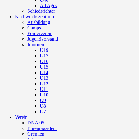
All Ages
Schiedsrichter
Nachwuchszentrum
Ausbildung
Camps
Förderverein
Jugendvorstand
Junioren
U19
U17
U16
U15
U14
U13
U12
U11
U10
U9
U8
U7
Verein
DNA 05
Ehrenpräsident
Gremien