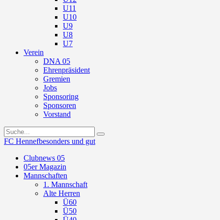
U11
U10
U9
U8
U7
Verein
DNA 05
Ehrenpräsident
Gremien
Jobs
Sponsoring
Sponsoren
Vorstand
FC Hennef
besonders und gut
Clubnews 05
05er Magazin
Mannschaften
1. Mannschaft
Alte Herren
Ü60
Ü50
Ü40