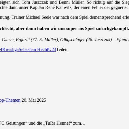
zeigten sich Tom Juszczak und Benni Müller. So richtig auf die Sie
chte dann unser Kapitän René Kallwitz, der einen Fehler der gegneris
dnung. Trainer Michael Seele war nach dem Spiel dementsprechend erlei
chlecht, aber dann haben wir uns super ins Spiel zurückgekämpft
. Glaser, Pojaziti (77. E. Müller), Olligschläger (46. Juszczak) – Efomi
ef
Kreisliga
Sebastian Hecht
U23
Teilen:
op-Themen
20. Mai 2025
r „FC Geistingen“ und die „TuRa Hennef“ zum…