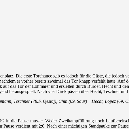
enplatz. Die erste Torchance gab es jedoch für die Gäste, die jedoch v
achdem er vorher bereits zweimal das Tor knapp verfehlt hatte. Auf de
ck auf das Tor der Lohmarer und erzielten durch Bürder, Hecht und de
gend herausgespielt. Nach vier Direktpässen über Hecht, Teschner und B
amann, Teschner (78.F. Qestaj), Chin (69. Saur) – Hecht, Lopez (69. C
t 0:2 in die Pause musste. Weder Zweikampfführung noch Laufbereitsc
 zur Pause verdient mit 2:0. Nach einer mächtigen Standpauke zur Pau