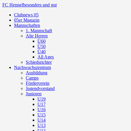
FC Hennef
besonders und gut
Clubnews 05
05er Magazin
Mannschaften
1. Mannschaft
Alte Herren
Ü60
Ü50
Ü40
All Ages
Schiedsrichter
Nachwuchszentrum
Ausbildung
Camps
Förderverein
Jugendvorstand
Junioren
U19
U17
U16
U15
U14
U13
U12