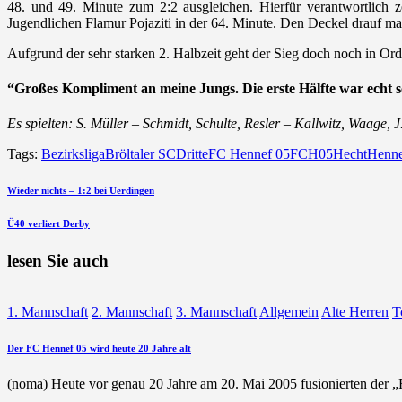
48. und 49. Minute zum 2:2 ausgleichen. Hierfür verantwortlich 
Jugendlichen Flamur Pojaziti in der 64. Minute. Den Deckel drauf ma
Aufgrund der sehr starken 2. Halbzeit geht der Sieg doch noch in Or
“Großes Kompliment an meine Jungs. Die erste Hälfte war echt s
Es spielten: S. Müller – Schmidt, Schulte, Resler – Kallwitz, Waage, J
Tags:
Bezirksliga
Bröltaler SC
Dritte
FC Hennef 05
FCH05
Hecht
Henn
Beitragsnavigation
vorherigen
Wieder nichts – 1:2 bei Uerdingen
Beitrag
nächsten
Ü40 verliert Derby
Beitrag
lesen Sie auch
1. Mannschaft
2. Mannschaft
3. Mannschaft
Allgemein
Alte Herren
T
Der FC Hennef 05 wird heute 20 Jahre alt
(noma) Heute vor genau 20 Jahre am 20. Mai 2005 fusionierten de