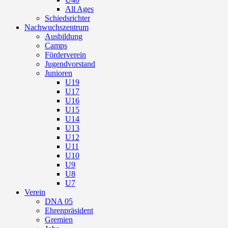
All Ages
Schiedsrichter
Nachwuchszentrum
Ausbildung
Camps
Förderverein
Jugendvorstand
Junioren
U19
U17
U16
U15
U14
U13
U12
U11
U10
U9
U8
U7
Verein
DNA 05
Ehrenpräsident
Gremien