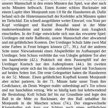
unserer Mannschaft in den ersten Minuten das Spiel, war aber nach
sechs Minuten hellwach. Einen Konter schloss Buckmaier mit
einem Lupfer über Monjeamb zum 1:0 für die Hausherren ab. Dafür
befand sich die Hintermannschaft der Krefelder acht Minuten später
im Tiefschlaf. Ein schnell ausgeführter weiter Einwurf, von Notz per
Kopf verlängert und Rachid Bouallal stand in der Mitte
mutterseelenalleine und konnte ohne Probleme zum Ausgleich
einschießen. In der Folge entwickelte sich nun das erwartete Spiel:
Uerdingen mit mehr Ballbesitz, unsere Mannschaft eher abwartend
und mit gefährlichen Kontern. Der Uerdinger Schulz hätte zwei Mal
seine Farben in Front bringen können (27., 39.). Auf der anderen
Seite nutze Niewiadomski einen Abspielfehler im Aufbauspiel der
Uerdinger. Sein Schuss verfehlte das von Udegbe gehütete Tor aber
um haaresbreite (42.). Praktisch mit dem Pausenpfiff traf der
Uerdinger Knetsch nur den Außenpfosten (44.). Im zweiten
Durchgang setzte sich das bis dato zerfahrene Spiel mit Torchancen
auf beiden Seiten fort. Die erste Gelegnehiet hatten die Hausherren
in der 52. Minute. Einen gefährlichen Kopfball konnte Monjeamb
aber sicher parieren. In der 71. Minute hatte unser Team ihre
Großchance, als Denis Wegner realtiv unbedrängt auf’s Tor schoss
und nur hauchdünn verzog. Wie so häufig kam fast kehrtwendend
die Bestrafung: Kofi Schulz lief bis zur Grundlinie und legte den
Ball in die Mitte zu Buckmaier, der den Ball unhaltbar für
Monjeamb in die Maschen schoss (74.). Der eingewechselte
Klosterhalfen gab kurz vor Schluss noch einen gefährlichen