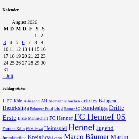
Kalender
August 2026
M
D
M
D
F
S
S
1
2
3
4
5
6
7
8
9
10
11
12
13
14
15
16
17
18
19
20
21
22
23
24
25
26
27
28
29
30
31
« Juli
Schlagwörter
articles
B-Jugend
1. FC Köln
AH
A-Jugend
Alemannia Aachen
Dritte
Bezirksliga
Bundesliga
blog
Bonner SC
Bitburger-Pokal
FC Hennef 05
Erste
FC Hennef
Erste Mannschaft
Hennef
Jugend
Heimspiel
Fortuna Köln
FVM-Pokal
Marco Bäumer
Martin
Kreisliga
Jugendabteilung
League