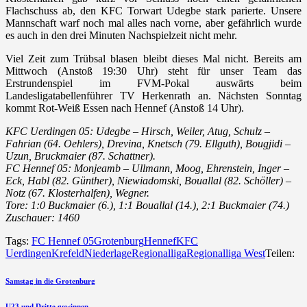
Flachschuss ab, den KFC Torwart Udegbe stark parierte. Unsere
Mannschaft warf noch mal alles nach vorne, aber gefährlich wurde
es auch in den drei Minuten Nachspielzeit nicht mehr.
Viel Zeit zum Trübsal blasen bleibt dieses Mal nicht. Bereits am
Mittwoch (Anstoß 19:30 Uhr) steht für unser Team das
Erstrundenspiel im FVM-Pokal auswärts beim
Landesligatabellenführer TV Herkenrath an. Nächsten Sonntag
kommt Rot-Weiß Essen nach Hennef (Anstoß 14 Uhr).
KFC Uerdingen 05: Udegbe – Hirsch, Weiler, Atug, Schulz –
Fahrian (64. Oehlers), Drevina, Knetsch (79. Ellguth), Bougjidi –
Uzun, Bruckmaier (87. Schattner).
FC Hennef 05: Monjeamb – Ullmann, Moog, Ehrenstein, Inger –
Eck, Habl (82. Günther), Niewiadomski,
Bouallal (82. Schöller)
–
Notz (67. Klosterhalfen), Wegner.
Tore: 1:0 Buckmaier (6.), 1:1 Bouallal (14.), 2:1 Buckmaier (74.)
Zuschauer: 1460
Tags:
FC Hennef 05
Grotenburg
Hennef
KFC
Uerdingen
Krefeld
Niederlage
Regionalliga
Regionalliga West
Teilen:
Beitragsnavigation
vorherigen
Samstag in die Grotenburg
Beitrag
U23 und Dritte gewinnen