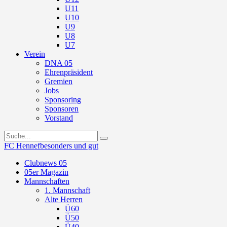
U11
U10
U9
U8
U7
Verein
DNA 05
Ehrenpräsident
Gremien
Jobs
Sponsoring
Sponsoren
Vorstand
FC Hennef
besonders und gut
Clubnews 05
05er Magazin
Mannschaften
1. Mannschaft
Alte Herren
Ü60
Ü50
Ü40