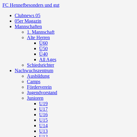
FC Hennef
besonders und gut
Clubnews 05
05er Magazin
Mannschaften
1. Mannschaft
Alte Herren
Ü60
Ü50
Ü40
All Ages
Schiedsrichter
Nachwuchszentrum
Ausbildung
Camps
Förderverein
Jugendvorstand
Junioren
U19
U17
U16
U15
U14
U13
U12