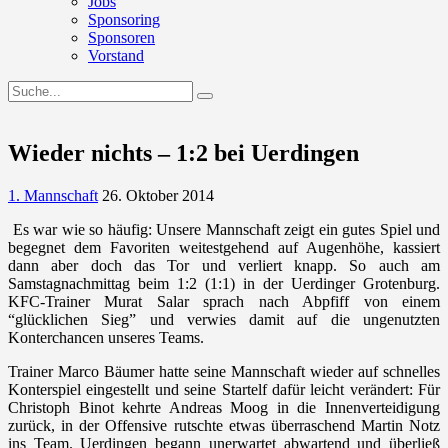
Jobs
Sponsoring
Sponsoren
Vorstand
Wieder nichts – 1:2 bei Uerdingen
1. Mannschaft
26. Oktober 2014
Es war wie so häufig: Unsere Mannschaft zeigt ein gutes Spiel und
begegnet dem Favoriten weitestgehend auf Augenhöhe, kassiert
dann aber doch das Tor und verliert knapp. So auch am
Samstagnachmittag beim 1:2 (1:1) in der Uerdinger Grotenburg.
KFC-Trainer Murat Salar sprach nach Abpfiff von einem
“glücklichen Sieg” und verwies damit auf die ungenutzten
Konterchancen unseres Teams.
Trainer Marco Bäumer hatte seine Mannschaft wieder auf schnelles
Konterspiel eingestellt und seine Startelf dafür leicht verändert: Für
Christoph Binot kehrte Andreas Moog in die Innenverteidigung
zurück, in der Offensive rutschte etwas überraschend Martin Notz
ins Team. Uerdingen begann unerwartet abwartend und überließ