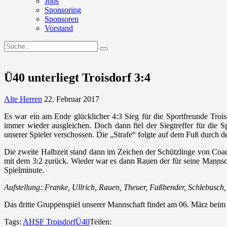
Jobs
Sponsoring
Sponsoren
Vorstand
Ü40 unterliegt Troisdorf 3:4
Alte Herren
22. Februar 2017
Es war ein am Ende glücklicher 4:3 Sieg für die Sportfreunde Troi
immer wieder ausgleichen. Doch dann fiel der Siegtreffer für die
unserer Spieler verschossen. Die „Strafe“ folgte auf dem Fuß durch d
Die zweite Halbzeit stand dann im Zeichen der Schützlinge von Coa
mit dem 3:2 zurück. Wieder war es dann Rauen der für seine Mannsch
Spielminute.
Aufstellung: Franke, Ullrich, Rauen, Theuer, Faßbender, Schlebusch,
Das dritte Gruppenspiel unserer Mannschaft findet am 06. März beim SV
Tags:
AH
SF Troisdorf
Ü40
Teilen: