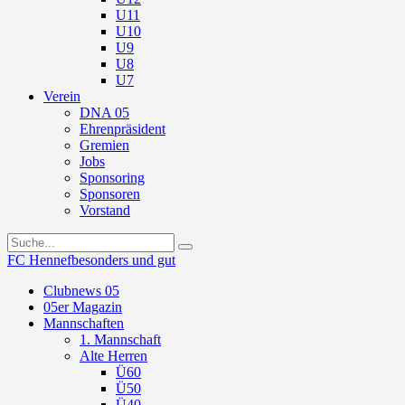
U11
U10
U9
U8
U7
Verein
DNA 05
Ehrenpräsident
Gremien
Jobs
Sponsoring
Sponsoren
Vorstand
FC Hennef
besonders und gut
Clubnews 05
05er Magazin
Mannschaften
1. Mannschaft
Alte Herren
Ü60
Ü50
Ü40