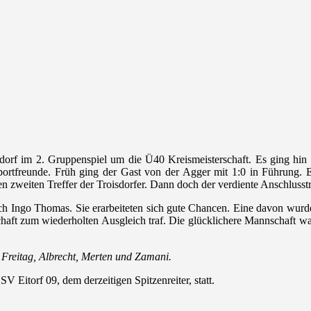
sdorf im 2. Gruppenspiel um die Ü40 Kreismeisterschaft. Es ging hi
 Sportfreunde. Früh ging der Gast von der Agger mit 1:0 in Führun
en zweiten Treffer der Troisdorfer. Dann doch der verdiente Anschlusst
ch Ingo Thomas. Sie erarbeiteten sich gute Chancen. Eine davon wurde
aft zum wiederholten Ausgleich traf. Die glücklichere Mannschaft war
 Freitag, Albrecht, Merten und Zamani.
 Eitorf 09, dem derzeitigen Spitzenreiter, statt.