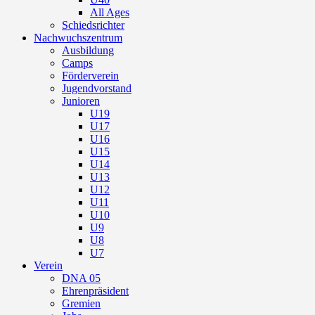
All Ages
Schiedsrichter
Nachwuchszentrum
Ausbildung
Camps
Förderverein
Jugendvorstand
Junioren
U19
U17
U16
U15
U14
U13
U12
U11
U10
U9
U8
U7
Verein
DNA 05
Ehrenpräsident
Gremien