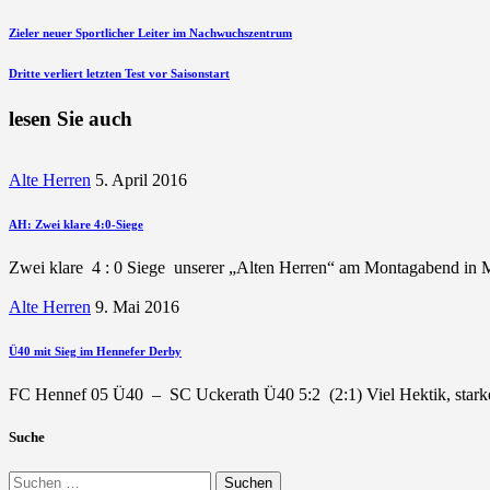
Beitragsnavigation
vorherigen
Zieler neuer Sportlicher Leiter im Nachwuchszentrum
Beitrag
nächsten
Dritte verliert letzten Test vor Saisonstart
Beitrag
lesen Sie auch
Alte Herren
5. April 2016
AH: Zwei klare 4:0-Siege
Zwei klare 4 : 0 Siege unserer „Alten Herren“ am Montagabend in Me
Alte Herren
9. Mai 2016
Ü40 mit Sieg im Hennefer Derby
FC Hennef 05 Ü40 – SC Uckerath Ü40 5:2 (2:1) Viel Hektik, stark
Suche
Suchen