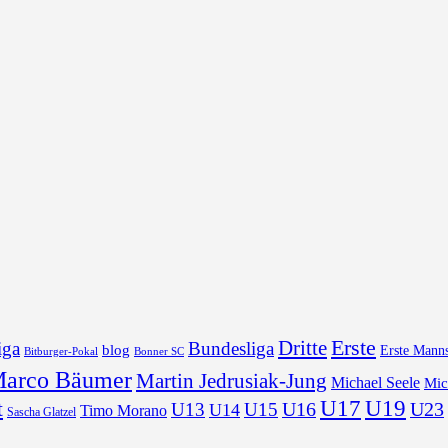
Erste
Dritte
iga
Bundesliga
blog
Erste Manns
Bonner SC
Bitburger-Pokal
arco Bäumer
Martin Jedrusiak-Jung
Michael Seele
Mic
U17
U19
t
U16
U23
U13
U15
U14
Timo Morano
Sascha Glatzel