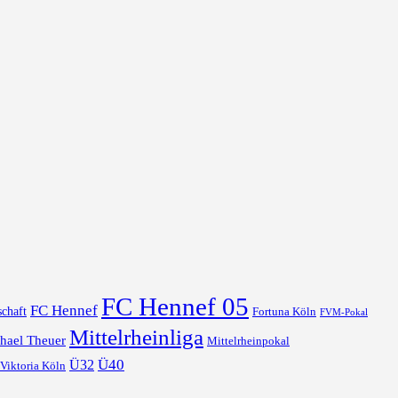
FC Hennef 05
FC Hennef
chaft
Fortuna Köln
FVM-Pokal
Mittelrheinliga
hael Theuer
Mittelrheinpokal
Ü40
Ü32
Viktoria Köln