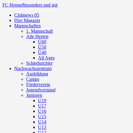
FC Hennef
besonders und gut
Clubnews 05
05er Magazin
Mannschaften
1. Mannschaft
Alte Herren
Ü60
Ü50
Ü40
All Ages
Schiedsrichter
Nachwuchszentrum
Ausbildung
Camps
Förderverein
Jugendvorstand
Junioren
U19
U17
U16
U15
U14
U13
U12