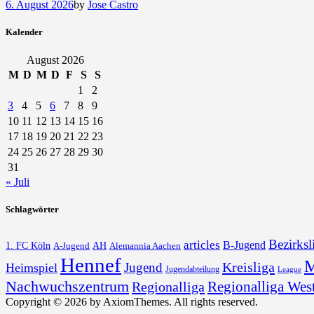
6. August 2026
by
Jose Castro
Kalender
August 2026
M
D
M
D
F
S
S
1
2
3
4
5
6
7
8
9
10
11
12
13
14
15
16
17
18
19
20
21
22
23
24
25
26
27
28
29
30
31
« Juli
Schlagwörter
Bezirksl
articles
B-Jugend
1. FC Köln
AH
A-Jugend
Alemannia Aachen
Hennef
M
Kreisliga
Jugend
Heimspiel
Jugendabteilung
League
Nachwuchszentrum
Regionalliga Wes
Regionalliga
Copyright © 2026 by AxiomThemes. All rights reserved.