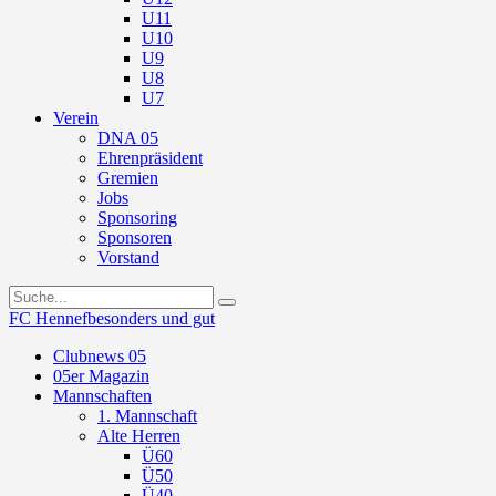
U11
U10
U9
U8
U7
Verein
DNA 05
Ehrenpräsident
Gremien
Jobs
Sponsoring
Sponsoren
Vorstand
FC Hennef
besonders und gut
Clubnews 05
05er Magazin
Mannschaften
1. Mannschaft
Alte Herren
Ü60
Ü50
Ü40