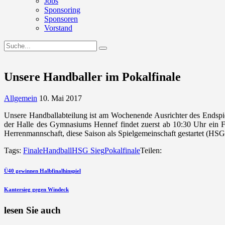
Jobs
Sponsoring
Sponsoren
Vorstand
Unsere Handballer im Pokalfinale
Allgemein
10. Mai 2017
Unsere Handballabteilung ist am Wochenende Ausrichter des Endspi
der Halle des Gymnasiums Hennef findet zuerst ab 10:30 Uhr ein F-
Herrenmannschaft, diese Saison als Spielgemeinschaft gestartet (HSG S
Tags:
Finale
Handball
HSG Sieg
Pokalfinale
Teilen:
Beitragsnavigation
vorherigen
Ü40 gewinnen Halbfinalhinspiel
Beitrag
nächsten
Kantersieg gegen Windeck
Beitrag
lesen Sie auch