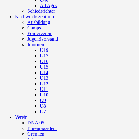
All Ages
Schiedsrichter
Nachwuchszentrum
Ausbildung
Camps
Förderverein
Jugendvorstand
Junioren
U19
U17
U16
U15
U14
U13
U12
U11
U10
U9
U8
U7
Verein
DNA 05
Ehrenpräsident
Gremien