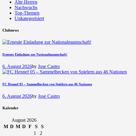
Alte Herren
Nachwuchs
Top-Themen
Unkategorisiert
Clubnews
Erneute Einladung zur Nationalmannschaft!
6. August 2026
by
Jose Castro
FC Hennef 05 – Sammelbecken von Spielern aus 46 Nationen
6. August 2026
by
Jose Castro
Kalender
August 2026
M
D
M
D
F
S
S
1
2