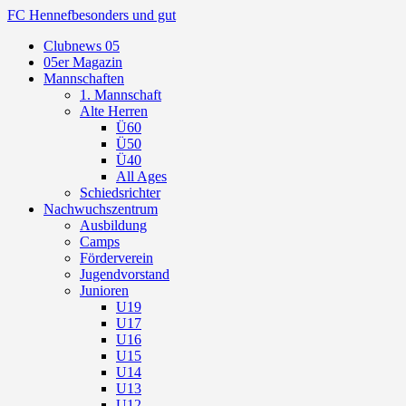
FC Hennef
besonders und gut
Clubnews 05
05er Magazin
Mannschaften
1. Mannschaft
Alte Herren
Ü60
Ü50
Ü40
All Ages
Schiedsrichter
Nachwuchszentrum
Ausbildung
Camps
Förderverein
Jugendvorstand
Junioren
U19
U17
U16
U15
U14
U13
U12