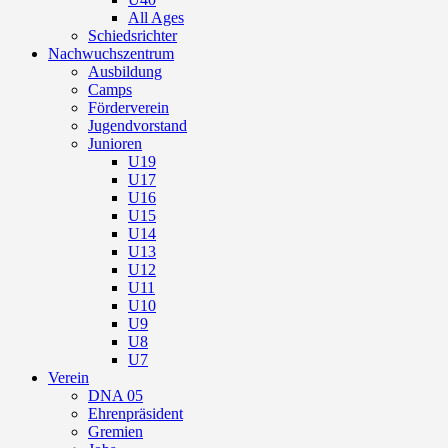
All Ages
Schiedsrichter
Nachwuchszentrum
Ausbildung
Camps
Förderverein
Jugendvorstand
Junioren
U19
U17
U16
U15
U14
U13
U12
U11
U10
U9
U8
U7
Verein
DNA 05
Ehrenpräsident
Gremien