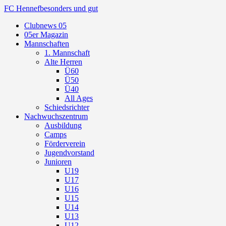
FC Hennef
besonders und gut
Clubnews 05
05er Magazin
Mannschaften
1. Mannschaft
Alte Herren
Ü60
Ü50
Ü40
All Ages
Schiedsrichter
Nachwuchszentrum
Ausbildung
Camps
Förderverein
Jugendvorstand
Junioren
U19
U17
U16
U15
U14
U13
U12