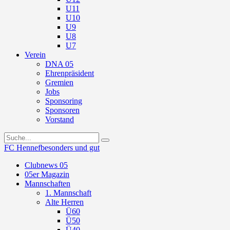
U11
U10
U9
U8
U7
Verein
DNA 05
Ehrenpräsident
Gremien
Jobs
Sponsoring
Sponsoren
Vorstand
FC Hennef
besonders und gut
Clubnews 05
05er Magazin
Mannschaften
1. Mannschaft
Alte Herren
Ü60
Ü50
Ü40