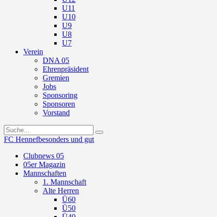
U11
U10
U9
U8
U7
Verein
DNA 05
Ehrenpräsident
Gremien
Jobs
Sponsoring
Sponsoren
Vorstand
FC Hennef
besonders und gut
Clubnews 05
05er Magazin
Mannschaften
1. Mannschaft
Alte Herren
Ü60
Ü50
Ü40