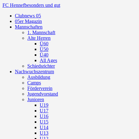
FC Hennef
besonders und gut
Clubnews 05
05er Magazin
Mannschaften
1. Mannschaft
Alte Herren
Ü60
Ü50
Ü40
All Ages
Schiedsrichter
Nachwuchszentrum
Ausbildung
Camps
Förderverein
Jugendvorstand
Junioren
U19
U17
U16
U15
U14
U13
U12