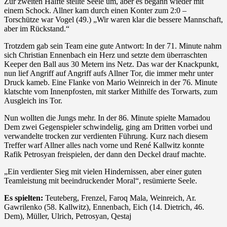
Zur zweiten Hälfte stellte Seele um, aber es begann wieder mit
einem Schock. Allner kam durch einen Konter zum 2:0 –
Torschütze war Vogel (49.) „Wir waren klar die bessere Mannschaft,
aber im Rückstand.“
Trotzdem gab sein Team eine gute Antwort: In der 71. Minute nahm
sich Christian Ennenbach ein Herz und setzte dem überraschten
Keeper den Ball aus 30 Metern ins Netz. Das war der Knackpunkt,
nun lief Angriff auf Angriff aufs Allner Tor, die immer mehr unter
Druck kameb. Eine Flanke von Mario Weinreich in der 76. Minute
klatschte vom Innenpfosten, mit starker Mithilfe des Torwarts, zum
Ausgleich ins Tor.
Nun wollten die Jungs mehr. In der 86. Minute spielte Mamadou
Dem zwei Gegenspieler schwindelig, ging am Dritten vorbei und
verwandelte trocken zur verdienten Führung. Kurz nach diesem
Treffer warf Allner alles nach vorne und René Kallwitz konnte
Rafik Petrosyan freispielen, der dann den Deckel drauf machte.
„Ein verdienter Sieg mit vielen Hindernissen, aber einer guten
Teamleistung mit beeindruckender Moral“, resümierte Seele.
Es spielten:
Teuteberg, Frenzel, Faroq Mala, Weinreich, Ar.
Gawrilenko (58. Kallwitz), Ennenbach, Eich (14. Dietrich, 46.
Dem), Müller, Ulrich, Petrosyan, Qestaj