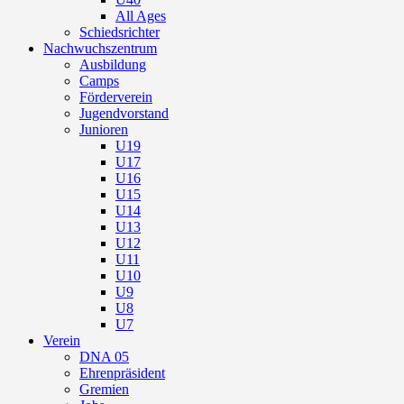
All Ages
Schiedsrichter
Nachwuchszentrum
Ausbildung
Camps
Förderverein
Jugendvorstand
Junioren
U19
U17
U16
U15
U14
U13
U12
U11
U10
U9
U8
U7
Verein
DNA 05
Ehrenpräsident
Gremien