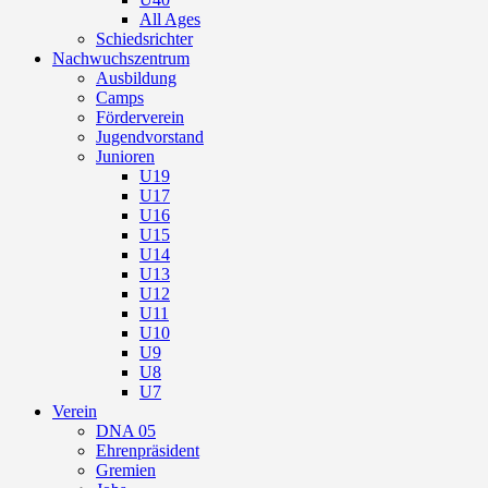
All Ages
Schiedsrichter
Nachwuchszentrum
Ausbildung
Camps
Förderverein
Jugendvorstand
Junioren
U19
U17
U16
U15
U14
U13
U12
U11
U10
U9
U8
U7
Verein
DNA 05
Ehrenpräsident
Gremien