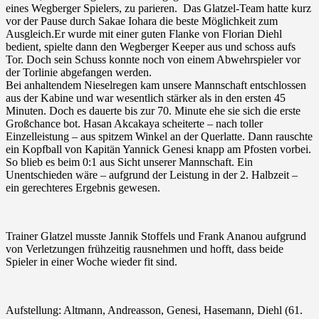
eines Wegberger Spielers, zu parieren. Das Glatzel-Team hatte kurz
vor der Pause durch Sakae Iohara die beste Möglichkeit zum
Ausgleich.Er wurde mit einer guten Flanke von Florian Diehl
bedient, spielte dann den Wegberger Keeper aus und schoss aufs
Tor. Doch sein Schuss konnte noch von einem Abwehrspieler vor
der Torlinie abgefangen werden.
Bei anhaltendem Nieselregen kam unsere Mannschaft entschlossen
aus der Kabine und war wesentlich stärker als in den ersten 45
Minuten. Doch es dauerte bis zur 70. Minute ehe sie sich die erste
Großchance bot. Hasan Akcakaya scheiterte – nach toller
Einzelleistung – aus spitzem Winkel an der Querlatte. Dann rauschte
ein Kopfball von Kapitän Yannick Genesi knapp am Pfosten vorbei.
So blieb es beim 0:1 aus Sicht unserer Mannschaft. Ein
Unentschieden wäre – aufgrund der Leistung in der 2. Halbzeit –
ein gerechteres Ergebnis gewesen.
Trainer Glatzel musste Jannik Stoffels und Frank Ananou aufgrund
von Verletzungen frühzeitig rausnehmen und hofft, dass beide
Spieler in einer Woche wieder fit sind.
Aufstellung: Altmann, Andreasson, Genesi, Hasemann, Diehl (61.