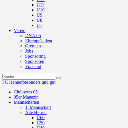
U11
U10
U9
U8
U7
Verein
DNA 05
Ehrenpräsident
Gremien
Jobs
Sponsoring
Sponsoren
Vorstand
FC Hennef
besonders und gut
Clubnews 05
05er Magazin
Mannschaften
1. Mannschaft
Alte Herren
Ü60
Ü50
Ü40