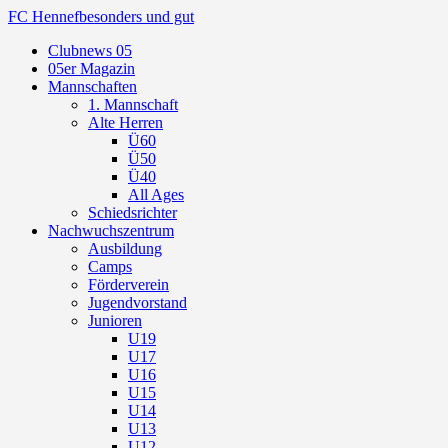
FC Hennef
besonders und gut
Clubnews 05
05er Magazin
Mannschaften
1. Mannschaft
Alte Herren
Ü60
Ü50
Ü40
All Ages
Schiedsrichter
Nachwuchszentrum
Ausbildung
Camps
Förderverein
Jugendvorstand
Junioren
U19
U17
U16
U15
U14
U13
U12