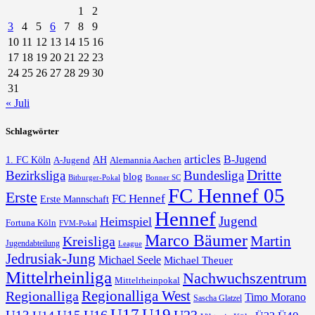
1
2
3
4
5
6
7
8
9
10
11
12
13
14
15
16
17
18
19
20
21
22
23
24
25
26
27
28
29
30
31
« Juli
Schlagwörter
articles
B-Jugend
1. FC Köln
AH
A-Jugend
Alemannia Aachen
Dritte
Bezirksliga
Bundesliga
blog
Bonner SC
Bitburger-Pokal
FC Hennef 05
Erste
FC Hennef
Erste Mannschaft
Hennef
Jugend
Heimspiel
Fortuna Köln
FVM-Pokal
Marco Bäumer
Martin
Kreisliga
Jugendabteilung
League
Jedrusiak-Jung
Michael Seele
Michael Theuer
Mittelrheinliga
Nachwuchszentrum
Mittelrheinpokal
Regionalliga West
Regionalliga
Timo Morano
Sascha Glatzel
U17
U19
U16
U23