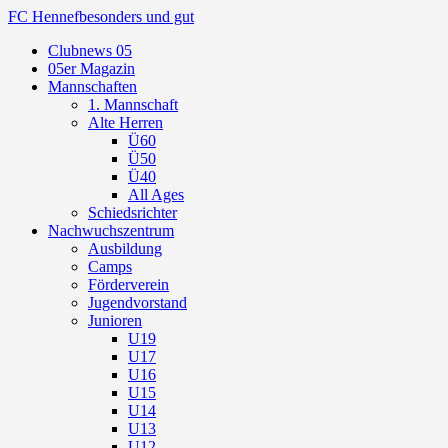
FC Hennef
besonders und gut
Clubnews 05
05er Magazin
Mannschaften
1. Mannschaft
Alte Herren
Ü60
Ü50
Ü40
All Ages
Schiedsrichter
Nachwuchszentrum
Ausbildung
Camps
Förderverein
Jugendvorstand
Junioren
U19
U17
U16
U15
U14
U13
U12