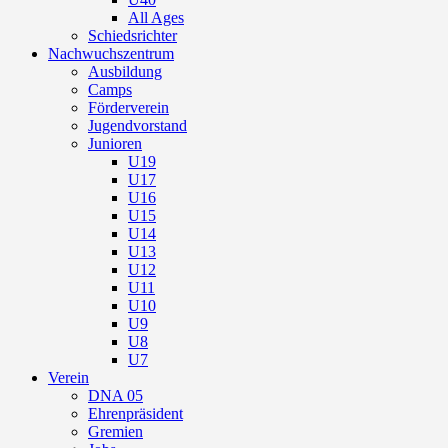
All Ages
Schiedsrichter
Nachwuchszentrum
Ausbildung
Camps
Förderverein
Jugendvorstand
Junioren
U19
U17
U16
U15
U14
U13
U12
U11
U10
U9
U8
U7
Verein
DNA 05
Ehrenpräsident
Gremien