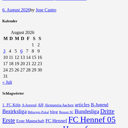
6. August 2026
by
Jose Castro
Kalender
August 2026
M
D
M
D
F
S
S
1
2
3
4
5
6
7
8
9
10
11
12
13
14
15
16
17
18
19
20
21
22
23
24
25
26
27
28
29
30
31
« Juli
Schlagwörter
articles
B-Jugend
1. FC Köln
AH
A-Jugend
Alemannia Aachen
Dritte
Bezirksliga
Bundesliga
blog
Bonner SC
Bitburger-Pokal
FC Hennef 05
Erste
FC Hennef
Erste Mannschaft