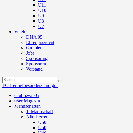
U11
U10
U9
U8
U7
Verein
DNA 05
Ehrenpräsident
Gremien
Jobs
Sponsoring
Sponsoren
Vorstand
FC Hennef
besonders und gut
Clubnews 05
05er Magazin
Mannschaften
1. Mannschaft
Alte Herren
Ü60
Ü50
Ü40