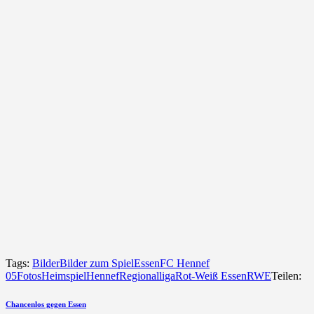
Tags:
Bilder
Bilder zum Spiel
Essen
FC Hennef
05
Fotos
Heimspiel
Hennef
Regionalliga
Rot-Weiß Essen
RWE
Teilen:
Beitragsnavigation
vorherigen
Chancenlos gegen Essen