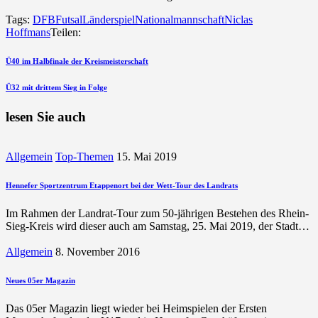
Tags:
DFB
Futsal
Länderspiel
Nationalmannschaft
Niclas
Hoffmans
Teilen:
Beitragsnavigation
vorherigen
Ü40 im Halbfinale der Kreismeisterschaft
Beitrag
nächsten
Ü32 mit drittem Sieg in Folge
Beitrag
lesen Sie auch
Allgemein
Top-Themen
15. Mai 2019
Hennefer Sportzentrum Etappenort bei der Wett-Tour des Landrats
Im Rahmen der Landrat-Tour zum 50-jährigen Bestehen des Rhein-
Sieg-Kreis wird dieser auch am Samstag, 25. Mai 2019, der Stadt…
Allgemein
8. November 2016
Neues 05er Magazin
Das 05er Magazin liegt wieder bei Heimspielen der Ersten