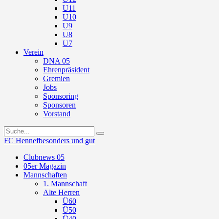
U11
U10
U9
U8
U7
Verein
DNA 05
Ehrenpräsident
Gremien
Jobs
Sponsoring
Sponsoren
Vorstand
FC Hennef
besonders und gut
Clubnews 05
05er Magazin
Mannschaften
1. Mannschaft
Alte Herren
Ü60
Ü50
Ü40