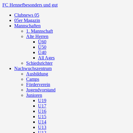
FC Hennef
besonders und gut
Clubnews 05
05er Magazin
Mannschaften
1. Mannschaft
Alte Herren
Ü60
Ü50
Ü40
All Ages
Schiedsrichter
Nachwuchszentrum
Ausbildung
Camps
Förderverein
Jugendvorstand
Junioren
U19
U17
U16
U15
U14
U13
U12