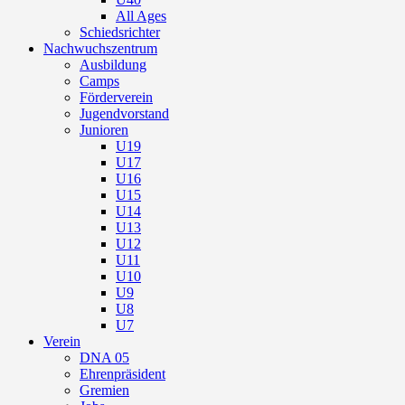
All Ages
Schiedsrichter
Nachwuchszentrum
Ausbildung
Camps
Förderverein
Jugendvorstand
Junioren
U19
U17
U16
U15
U14
U13
U12
U11
U10
U9
U8
U7
Verein
DNA 05
Ehrenpräsident
Gremien