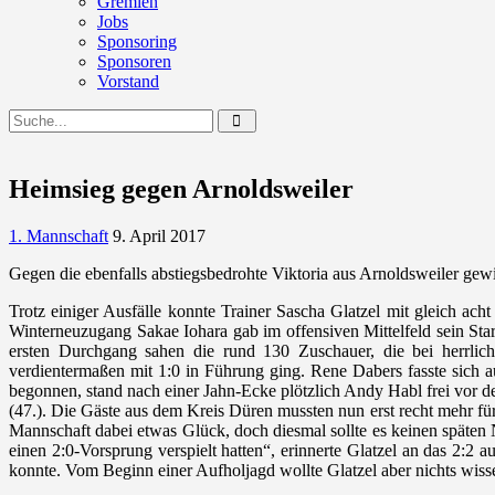
Gremien
Jobs
Sponsoring
Sponsoren
Vorstand
Heimsieg gegen Arnoldsweiler
1. Mannschaft
9. April 2017
Gegen die ebenfalls abstiegsbedrohte Viktoria aus Arnoldsweiler gew
Trotz einiger Ausfälle konnte Trainer Sascha Glatzel mit gleich ach
Winterneuzugang Sakae Iohara gab im offensiven Mittelfeld sein Star
ersten Durchgang sahen die rund 130 Zuschauer, die bei herrli
verdientermaßen mit 1:0 in Führung ging. Rene Dabers fasste sich
begonnen, stand nach einer Jahn-Ecke plötzlich Andy Habl frei vor d
(47.). Die Gäste aus dem Kreis Düren mussten nun erst recht mehr fü
Mannschaft dabei etwas Glück, doch diesmal sollte es keinen späte
einen 2:0-Vorsprung verspielt hatten“, erinnerte Glatzel an das 2:2
konnte. Vom Beginn einer Aufholjagd wollte Glatzel aber nichts wiss