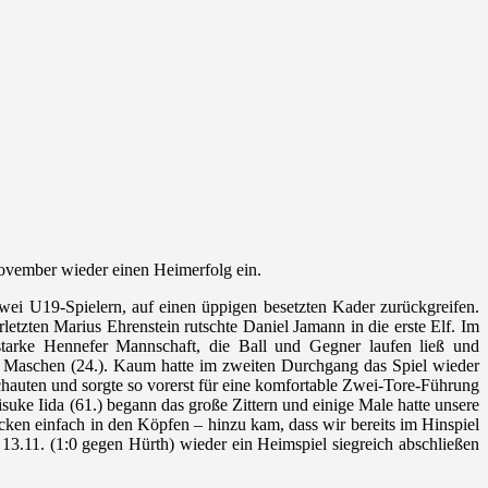
November wieder einen Heimerfolg ein.
 zwei U19-Spielern, auf einen üppigen besetzten Kader zurückgreifen.
etzten Marius Ehrenstein rutschte Daniel Jamann in die erste Elf. Im
tarke Hennefer Mannschaft, die Ball und Gegner laufen ließ und
e Maschen (24.). Kaum hatte im zweiten Durchgang das Spiel wieder
chauten und sorgte so vorerst für eine komfortable Zwei-Tore-Führung
uke Iida (61.) begann das große Zittern und einige Male hatte unsere
cken einfach in den Köpfen – hinzu kam, dass wir bereits im Hinspiel
 13.11. (1:0 gegen Hürth) wieder ein Heimspiel siegreich abschließen