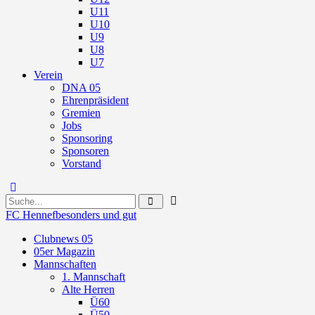
U11
U10
U9
U8
U7
Verein
DNA 05
Ehrenpräsident
Gremien
Jobs
Sponsoring
Sponsoren
Vorstand
FC Hennef
besonders und gut
Clubnews 05
05er Magazin
Mannschaften
1. Mannschaft
Alte Herren
Ü60
Ü50