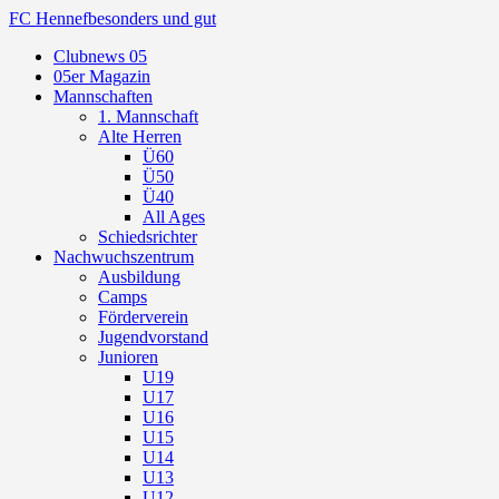
FC Hennef
besonders und gut
Clubnews 05
05er Magazin
Mannschaften
1. Mannschaft
Alte Herren
Ü60
Ü50
Ü40
All Ages
Schiedsrichter
Nachwuchszentrum
Ausbildung
Camps
Förderverein
Jugendvorstand
Junioren
U19
U17
U16
U15
U14
U13
U12