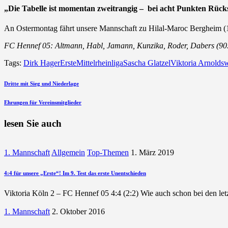
„Die Tabelle ist momentan zweitrangig – bei acht Punkten Rückst
An Ostermontag fährt unsere Mannschaft zu Hilal-Maroc Bergheim (1
FC Hennef 05:
Altmann, Habl, Jamann, Kunzika, Roder, Dabers (90. R.
Tags:
Dirk Hager
Erste
Mittelrheinliga
Sascha Glatzel
Viktoria Arnoldsw
Beitragsnavigation
vorherigen
Dritte mit Sieg und Niederlage
Beitrag
nächsten
Ehrungen für Vereinsmitglieder
Beitrag
lesen Sie auch
1. Mannschaft
Allgemein
Top-Themen
1. März 2019
4:4 für unsere „Erste“! Im 9. Test das erste Unentschieden
Viktoria Köln 2 – FC Hennef 05 4:4 (2:2) Wie auch schon bei den le
1. Mannschaft
2. Oktober 2016