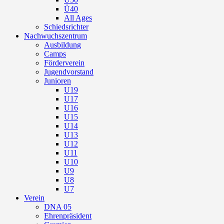
Ü40
All Ages
Schiedsrichter
Nachwuchszentrum
Ausbildung
Camps
Förderverein
Jugendvorstand
Junioren
U19
U17
U16
U15
U14
U13
U12
U11
U10
U9
U8
U7
Verein
DNA 05
Ehrenpräsident