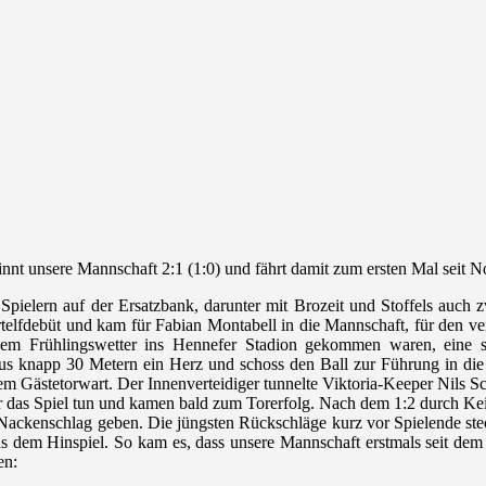
innt unsere Mannschaft 2:1 (1:0) und fährt damit zum ersten Mal seit 
t Spielern auf der Ersatzbank, darunter mit Brozeit und Stoffels auch
telfdebüt und kam für Fabian Montabell in die Mannschaft, für den verl
chem Frühlingswetter ins Hennefer Stadion gekommen waren, eine s
 aus knapp 30 Metern ein Herz und schoss den Ball zur Führung in di
em Gästetorwart. Der Innenverteidiger tunnelte
Viktoria-Keeper Nils S
r das Spiel tun und kamen bald zum Torerfolg.
Nach dem 1:2 durch Keis
n Nackenschlag geben.
Die jüngsten Rückschläge kurz vor Spielende ste
 aus dem Hinspiel. So kam es, dass unsere Mannschaft erstmals seit dem
en: