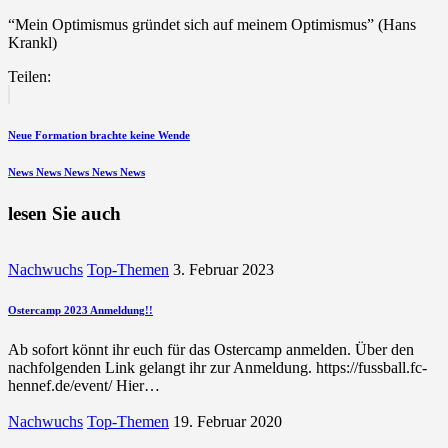
“Mein Optimismus gründet sich auf meinem Optimismus” (Hans
Krankl)
Teilen:
Beitragsnavigation
vorherigen
Beitrag
Neue Formation brachte keine Wende
nächsten
News News News News News
Beitrag
lesen Sie auch
Nachwuchs
Top-Themen
3. Februar 2023
Ostercamp 2023 Anmeldung!!
Ab sofort könnt ihr euch für das Ostercamp anmelden. Über den
nachfolgenden Link gelangt ihr zur Anmeldung. https://fussball.fc-
hennef.de/event/ Hier…
Nachwuchs
Top-Themen
19. Februar 2020