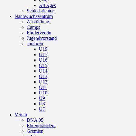
All Ages
Schiedsrichter
Nachwuchszentrum
Ausbildung
Camps
Förderverein
Jugendvorstand
Junioren
U19
U17
U16
U15
U14
U13
U12
U11
U10
U9
U8
U7
Verein
DNA 05
Ehrenpräsident
Gremien