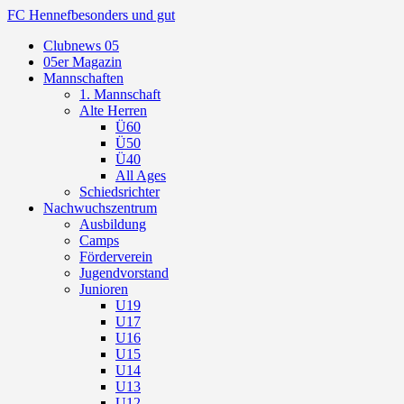
FC Hennef
besonders und gut
Clubnews 05
05er Magazin
Mannschaften
1. Mannschaft
Alte Herren
Ü60
Ü50
Ü40
All Ages
Schiedsrichter
Nachwuchszentrum
Ausbildung
Camps
Förderverein
Jugendvorstand
Junioren
U19
U17
U16
U15
U14
U13
U12