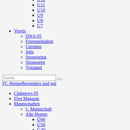
U11
U10
U9
U8
U7
Verein
DNA 05
Ehrenpräsident
Gremien
Jobs
Sponsoring
Sponsoren
Vorstand
FC Hennef
besonders und gut
Clubnews 05
05er Magazin
Mannschaften
1. Mannschaft
Alte Herren
Ü60
Ü50
Ü40