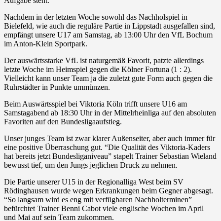
Aufgabe steht.
Nachdem in der letzten Woche sowohl das Nachholspiel in
Bielefeld, wie auch die reguläre Partie in Lippstadt ausgefallen sind,
empfängt unsere U17 am Samstag, ab 13:00 Uhr den VfL Bochum
im Anton-Klein Sportpark.
Der auswärtsstarke VfL ist naturgemäß Favorit, patzte allerdings
letzte Woche im Heimspiel gegen die Kölner Fortuna (1 : 2).
Vielleicht kann unser Team ja die zuletzt gute Form auch gegen die
Ruhrstädter in Punkte ummünzen.
Beim Auswärtsspiel bei Viktoria Köln trifft unsere U16 am
Samstagabend ab 18:30 Uhr in der Mittelrheinliga auf den absoluten
Favoriten auf den Bundesligaaufstieg.
Unser junges Team ist zwar klarer Außenseiter, aber auch immer für
eine positive Überraschung gut. “Die Qualität des Viktoria-Kaders
hat bereits jetzt Bundesliganiveau” stapelt Trainer Sebastian Wieland
bewusst tief, um den Jungs jeglichen Druck zu nehmen.
Die Partie unserer U15 in der Regionalliga West beim SV
Rödinghausen wurde wegen Erkrankungen beim Gegner abgesagt.
“So langsam wird es eng mit verfügbaren Nachholterminen”
befürchtet Trainer Benni Cabot viele englische Wochen im April
und Mai auf sein Team zukommen.