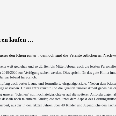
ren laufen …
Wasser den Rhein runter”, dennoch sind die Verantwortlichen im Nachwu
its weit gediehen und so dürften bis Mitte Februar auch die letzten Personalie
auch 2019/2020 zur Verfügung stehen werden. Dies spricht für das gute Klima inn
Januar lobend hervorhob.
pfang auch bester Laune und formulierte ehrgeizige Ziele: “Neben dem Klassen
ga anstreben. Unsere Infrastruktur und die Qualität unserer Arbeit geben das d
g unserer “Kleinen” soll noch zielgerichteter auf die späteren Anforderungen 
 deshalb noch talentierte Kinder, die sich unter dem Aspekt des Leistungsfußb
rbeit, aus der in den letzten Jahren über 40 Kinder und Jugendliche den nächst