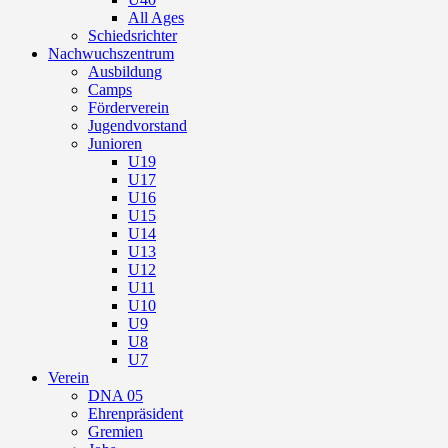
All Ages
Schiedsrichter
Nachwuchszentrum
Ausbildung
Camps
Förderverein
Jugendvorstand
Junioren
U19
U17
U16
U15
U14
U13
U12
U11
U10
U9
U8
U7
Verein
DNA 05
Ehrenpräsident
Gremien