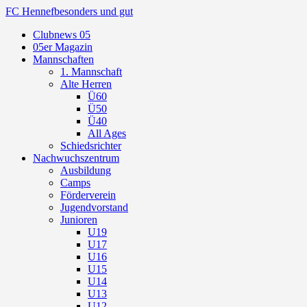
FC Hennef
besonders und gut
Clubnews 05
05er Magazin
Mannschaften
1. Mannschaft
Alte Herren
Ü60
Ü50
Ü40
All Ages
Schiedsrichter
Nachwuchszentrum
Ausbildung
Camps
Förderverein
Jugendvorstand
Junioren
U19
U17
U16
U15
U14
U13
U12