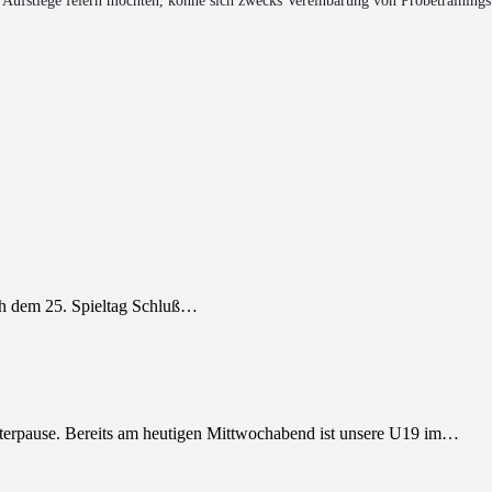
d Aufstiege feiern möchten, könne sich zwecks Vereinbarung von Probetraining
 dem 25. Spieltag Schluß…
nterpause. Bereits am heutigen Mittwochabend ist unsere U19 im…