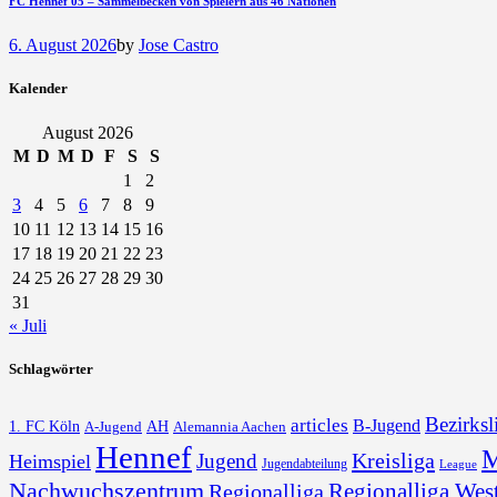
FC Hennef 05 – Sammelbecken von Spielern aus 46 Nationen
6. August 2026
by
Jose Castro
Kalender
August 2026
M
D
M
D
F
S
S
1
2
3
4
5
6
7
8
9
10
11
12
13
14
15
16
17
18
19
20
21
22
23
24
25
26
27
28
29
30
31
« Juli
Schlagwörter
Bezirksl
articles
B-Jugend
1. FC Köln
AH
A-Jugend
Alemannia Aachen
Hennef
M
Kreisliga
Jugend
Heimspiel
Jugendabteilung
League
Nachwuchszentrum
Regionalliga Wes
Regionalliga