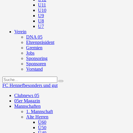
U11
U10
U9
U8
U7
Verein
DNA 05
Ehrenpräsident
Gremien
Jobs
Sponsoring
Sponsoren
Vorstand
FC Hennef
besonders und gut
Clubnews 05
05er Magazin
Mannschaften
1. Mannschaft
Alte Herren
Ü60
Ü50
Ü40