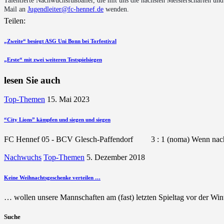
Talentierte Nachwuchsfußballer, die mit uns die nächsten Meisterschaften un
Mail an
Jugendleiter@fc-hennef.de
wenden.
Teilen:
Beitragsnavigation
vorherigen
„Zweite“ besiegt ASG Uni Bonn bei Torfestival
Beitrag
nächsten
„Erste“ mit zwei weiteren Testspielsiegen
Beitrag
lesen Sie auch
Top-Themen
15. Mai 2023
“City Lions” kämpfen und siegen und siegen
FC Hennef 05 - BCV Glesch-Paffendorf 3 : 1 (noma) Wenn nach
Nachwuchs
Top-Themen
5. Dezember 2018
Keine Weihnachtsgeschenke verteilen …
… wollen unsere Mannschaften am (fast) letzten Spieltag vor der Wi
Suche