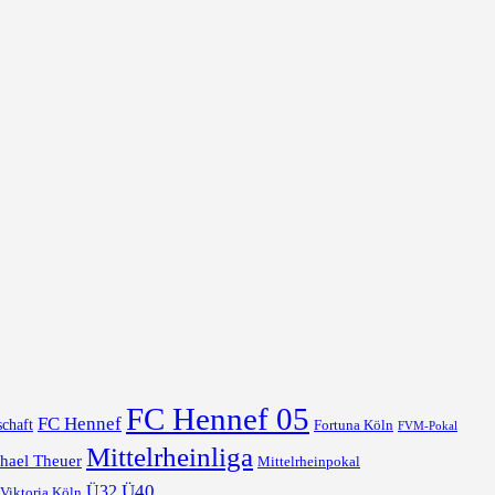
FC Hennef 05
FC Hennef
chaft
Fortuna Köln
FVM-Pokal
Mittelrheinliga
hael Theuer
Mittelrheinpokal
Ü40
Ü32
Viktoria Köln