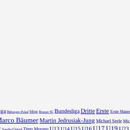
Erste
Dritte
iga
Bundesliga
blog
Erste Manns
Bonner SC
Bitburger-Pokal
arco Bäumer
Martin Jedrusiak-Jung
Michael Seele
Mic
U17
U19
t
U16
U23
U13
U15
U14
Timo Morano
Sascha Glatzel