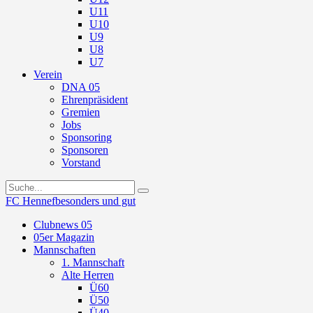
U11
U10
U9
U8
U7
Verein
DNA 05
Ehrenpräsident
Gremien
Jobs
Sponsoring
Sponsoren
Vorstand
FC Hennef
besonders und gut
Clubnews 05
05er Magazin
Mannschaften
1. Mannschaft
Alte Herren
Ü60
Ü50
Ü40