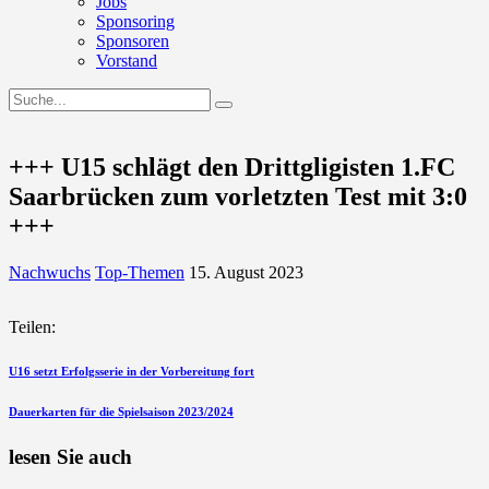
Jobs
Sponsoring
Sponsoren
Vorstand
+++ U15 schlägt den Drittgligisten 1.FC
Saarbrücken zum vorletzten Test mit 3:0
+++
Nachwuchs
Top-Themen
15. August 2023
Teilen:
Beitragsnavigation
vorherigen
U16 setzt Erfolgsserie in der Vorbereitung fort
Beitrag
nächsten
Dauerkarten für die Spielsaison 2023/2024
Beitrag
lesen Sie auch