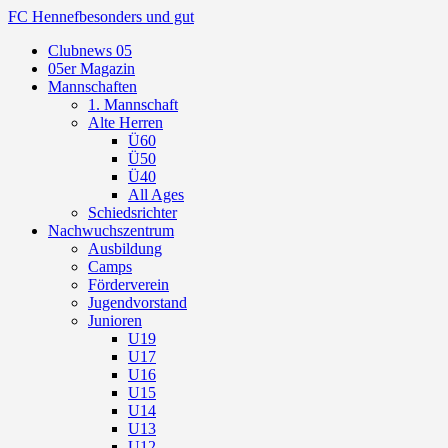
FC Hennef
besonders und gut
Clubnews 05
05er Magazin
Mannschaften
1. Mannschaft
Alte Herren
Ü60
Ü50
Ü40
All Ages
Schiedsrichter
Nachwuchszentrum
Ausbildung
Camps
Förderverein
Jugendvorstand
Junioren
U19
U17
U16
U15
U14
U13
U12