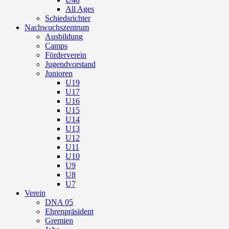
All Ages
Schiedsrichter
Nachwuchszentrum
Ausbildung
Camps
Förderverein
Jugendvorstand
Junioren
U19
U17
U16
U15
U14
U13
U12
U11
U10
U9
U8
U7
Verein
DNA 05
Ehrenpräsident
Gremien