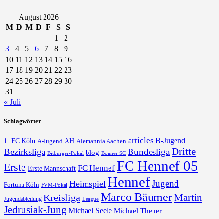
August 2026
M
D
M
D
F
S
S
1
2
3
4
5
6
7
8
9
10
11
12
13
14
15
16
17
18
19
20
21
22
23
24
25
26
27
28
29
30
31
« Juli
Schlagwörter
articles
B-Jugend
1. FC Köln
AH
A-Jugend
Alemannia Aachen
Dritte
Bezirksliga
Bundesliga
blog
Bonner SC
Bitburger-Pokal
FC Hennef 05
Erste
FC Hennef
Erste Mannschaft
Hennef
Jugend
Heimspiel
Fortuna Köln
FVM-Pokal
Marco Bäumer
Martin
Kreisliga
Jugendabteilung
League
Jedrusiak-Jung
Michael Seele
Michael Theuer