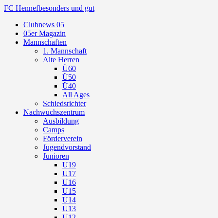
FC Hennef
besonders und gut
Clubnews 05
05er Magazin
Mannschaften
1. Mannschaft
Alte Herren
Ü60
Ü50
Ü40
All Ages
Schiedsrichter
Nachwuchszentrum
Ausbildung
Camps
Förderverein
Jugendvorstand
Junioren
U19
U17
U16
U15
U14
U13
U12