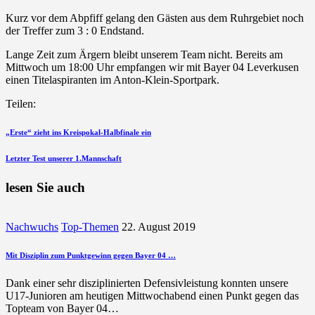
Kurz vor dem Abpfiff gelang den Gästen aus dem Ruhrgebiet noch
der Treffer zum 3 : 0 Endstand.
Lange Zeit zum Ärgern bleibt unserem Team nicht. Bereits am
Mittwoch um 18:00 Uhr empfangen wir mit Bayer 04 Leverkusen
einen Titelaspiranten im Anton-Klein-Sportpark.
Teilen:
Beitragsnavigation
vorherigen
„Erste“ zieht ins Kreispokal-Halbfinale ein
Beitrag
nächsten
Letzter Test unserer 1.Mannschaft
Beitrag
lesen Sie auch
Nachwuchs
Top-Themen
22. August 2019
Mit Disziplin zum Punktgewinn gegen Bayer 04 …
Dank einer sehr disziplinierten Defensivleistung konnten unsere
U17-Junioren am heutigen Mittwochabend einen Punkt gegen das
Topteam von Bayer 04…