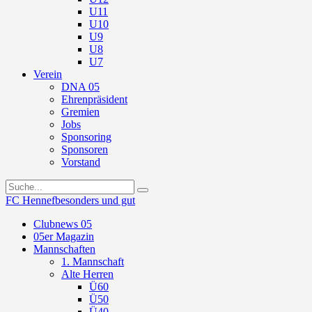
U11
U10
U9
U8
U7
Verein
DNA 05
Ehrenpräsident
Gremien
Jobs
Sponsoring
Sponsoren
Vorstand
FC Hennef
besonders und gut
Clubnews 05
05er Magazin
Mannschaften
1. Mannschaft
Alte Herren
Ü60
Ü50
Ü40