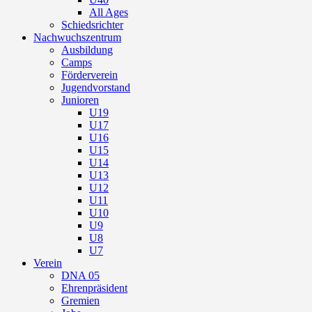
All Ages
Schiedsrichter
Nachwuchszentrum
Ausbildung
Camps
Förderverein
Jugendvorstand
Junioren
U19
U17
U16
U15
U14
U13
U12
U11
U10
U9
U8
U7
Verein
DNA 05
Ehrenpräsident
Gremien