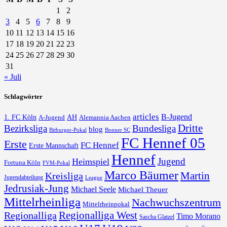
1
2
3
4
5
6
7
8
9
10
11
12
13
14
15
16
17
18
19
20
21
22
23
24
25
26
27
28
29
30
31
« Juli
Schlagwörter
articles
B-Jugend
1. FC Köln
AH
A-Jugend
Alemannia Aachen
Dritte
Bezirksliga
Bundesliga
blog
Bonner SC
Bitburger-Pokal
FC Hennef 05
Erste
FC Hennef
Erste Mannschaft
Hennef
Jugend
Heimspiel
Fortuna Köln
FVM-Pokal
Marco Bäumer
Martin
Kreisliga
Jugendabteilung
League
Jedrusiak-Jung
Michael Seele
Michael Theuer
Mittelrheinliga
Nachwuchszentrum
Mittelrheinpokal
Regionalliga West
Regionalliga
Timo Morano
Sascha Glatzel