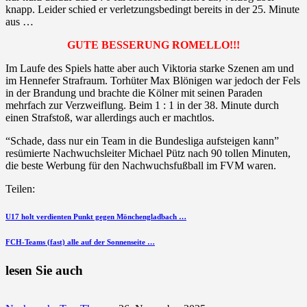
knapp. Leider schied er verletzungsbedingt bereits in der 25. Minute
aus …
GUTE BESSERUNG ROMELLO!!!
Im Laufe des Spiels hatte aber auch Viktoria starke Szenen am und
im Hennefer Strafraum. Torhüter Max Blönigen war jedoch der Fels
in der Brandung und brachte die Kölner mit seinen Paraden
mehrfach zur Verzweiflung. Beim 1 : 1 in der 38. Minute durch
einen Strafstoß, war allerdings auch er machtlos.
“Schade, dass nur ein Team in die Bundesliga aufsteigen kann”
resümierte Nachwuchsleiter Michael Pütz nach 90 tollen Minuten,
die beste Werbung für den Nachwuchsfußball im FVM waren.
Teilen:
Beitragsnavigation
vorherigen
U17 holt verdienten Punkt gegen Mönchengladbach …
Beitrag
nächsten
FCH-Teams (fast) alle auf der Sonnenseite …
Beitrag
lesen Sie auch