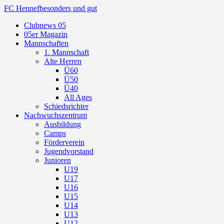
FC Hennef
besonders und gut
Clubnews 05
05er Magazin
Mannschaften
1. Mannschaft
Alte Herren
Ü60
Ü50
Ü40
All Ages
Schiedsrichter
Nachwuchszentrum
Ausbildung
Camps
Förderverein
Jugendvorstand
Junioren
U19
U17
U16
U15
U14
U13
U12