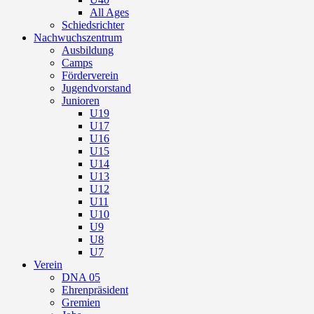
All Ages
Schiedsrichter
Nachwuchszentrum
Ausbildung
Camps
Förderverein
Jugendvorstand
Junioren
U19
U17
U16
U15
U14
U13
U12
U11
U10
U9
U8
U7
Verein
DNA 05
Ehrenpräsident
Gremien