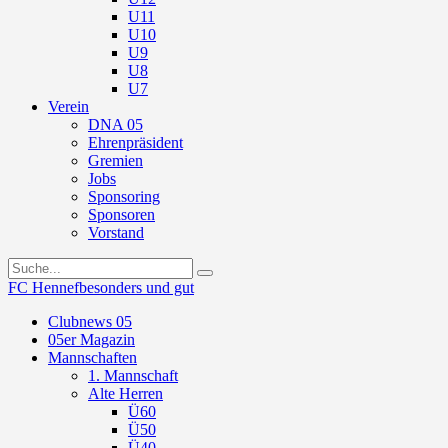
U11
U10
U9
U8
U7
Verein
DNA 05
Ehrenpräsident
Gremien
Jobs
Sponsoring
Sponsoren
Vorstand
FC Hennef
besonders und gut
Clubnews 05
05er Magazin
Mannschaften
1. Mannschaft
Alte Herren
Ü60
Ü50
Ü40