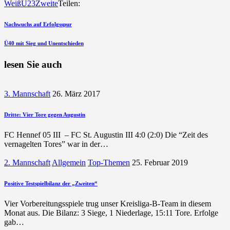
Weiß
U23
Zweite
Teilen:
Beitragsnavigation
vorherigen
Nachwuchs auf Erfolgsspur
Beitrag
nächsten
Ü40 mit Sieg und Unentschieden
Beitrag
lesen Sie auch
3. Mannschaft
26. März 2017
Dritte: Vier Tore gegen Augustin
FC Hennef 05 III – FC St. Augustin III 4:0 (2:0) Die “Zeit des
vernagelten Tores” war in der…
2. Mannschaft
Allgemein
Top-Themen
25. Februar 2019
Positive Testspielbilanz der „Zweiten“
Vier Vorbereitungsspiele trug unser Kreisliga-B-Team in diesem
Monat aus. Die Bilanz: 3 Siege, 1 Niederlage, 15:11 Tore. Erfolge
gab…