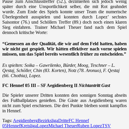
Pause zum Anschlusstreffer (52.), dezimierten sich jedoch wenig
später durch eine Unsportlichkeit selber, die mit Rot geahndet
wurde. Zum Ende des Spiels konnte unser Team die numerische
Überlegenheit ausspielen und konnten durch Lopez’ sechstes
Saisontor (76.) und Schöllers Treffer (89.) doch noch einen klaren
Sieg einfahren. Trainer Michael Theuer fand nach dem Spiel
dennoch kritische Worte:
“Gemessen an der Qualität, die wir auf dem Feld hatten, haben
wir nicht gut gespielt. Wir hätten effektiver nach vorne spielen
müssen, um das Spiel bereits wesentlich früher zu entscheiden.”
Es spielten: Soika – Gawrilenko, Bürder, Moog, Teschner – L.
Qestaj, Schöller, Chin (83. Korten), Notz (78. Aronuo), F. Qestaj
(66. Chothia), Lopez.
FC Hennef 05 III – SF Aegidienberg II
Nichtantritt Gast
Die Spieler unserer Dritten konnten den sonnigen Sonntag abseits
des Fußballplatzes genießen. Die Gäste aus Aegidienberg waren
nicht zum Spiel erschienen. Die drei Punkte bleiben somit kampflos
in Hennef.
Tags:
Aegidienberg
Bezirksliga
Dritte
FC Hennef
05
Hennef
Kreisliga
Lopez
Michael Theuer
Ruben Lopez
TSV