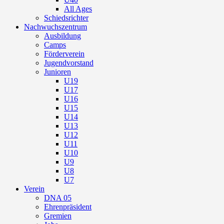
All Ages
Schiedsrichter
Nachwuchszentrum
Ausbildung
Camps
Förderverein
Jugendvorstand
Junioren
U19
U17
U16
U15
U14
U13
U12
U11
U10
U9
U8
U7
Verein
DNA 05
Ehrenpräsident
Gremien