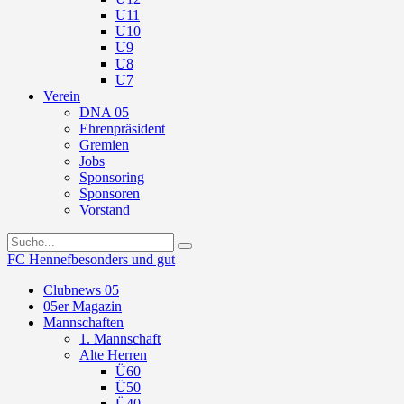
U11
U10
U9
U8
U7
Verein
DNA 05
Ehrenpräsident
Gremien
Jobs
Sponsoring
Sponsoren
Vorstand
FC Hennef
besonders und gut
Clubnews 05
05er Magazin
Mannschaften
1. Mannschaft
Alte Herren
Ü60
Ü50
Ü40