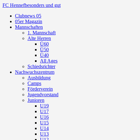
FC Hennef
besonders und gut
Clubnews 05
05er Magazin
Mannschaften
1. Mannschaft
Alte Herren
Ü60
Ü50
Ü40
All Ages
Schiedsrichter
Nachwuchszentrum
Ausbildung
Camps
Förderverein
Jugendvorstand
Junioren
U19
U17
U16
U15
U14
U13
U12