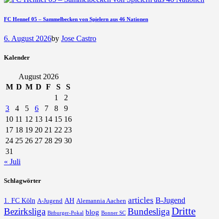
FC Hennef 05 – Sammelbecken von Spielern aus 46 Nationen
6. August 2026
by
Jose Castro
Kalender
August 2026
M
D
M
D
F
S
S
1
2
3
4
5
6
7
8
9
10
11
12
13
14
15
16
17
18
19
20
21
22
23
24
25
26
27
28
29
30
31
« Juli
Schlagwörter
articles
B-Jugend
1. FC Köln
AH
A-Jugend
Alemannia Aachen
Dritte
Bezirksliga
Bundesliga
blog
Bonner SC
Bitburger-Pokal