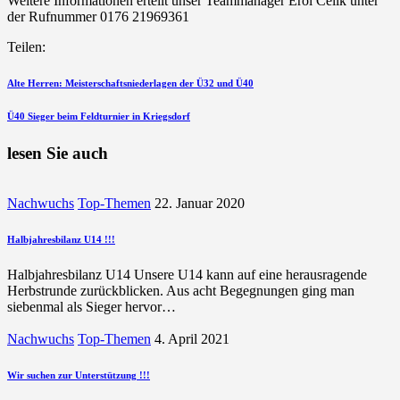
Weitere Informationen erteilt unser Teammanager Erol Celik unter
der Rufnummer 0176 21969361
Teilen:
Beitragsnavigation
vorherigen
Alte Herren: Meisterschaftsniederlagen der Ü32 und Ü40
Beitrag
nächsten
Ü40 Sieger beim Feldturnier in Kriegsdorf
Beitrag
lesen Sie auch
Nachwuchs
Top-Themen
22. Januar 2020
Halbjahresbilanz U14 !!!
Halbjahresbilanz U14 Unsere U14 kann auf eine herausragende
Herbstrunde zurückblicken. Aus acht Begegnungen ging man
siebenmal als Sieger hervor…
Nachwuchs
Top-Themen
4. April 2021
Wir suchen zur Unterstützung !!!