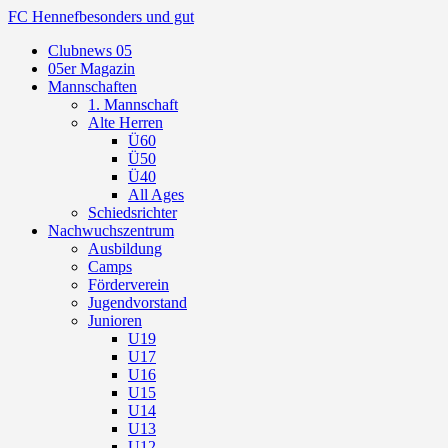
FC Hennef
besonders und gut
Clubnews 05
05er Magazin
Mannschaften
1. Mannschaft
Alte Herren
Ü60
Ü50
Ü40
All Ages
Schiedsrichter
Nachwuchszentrum
Ausbildung
Camps
Förderverein
Jugendvorstand
Junioren
U19
U17
U16
U15
U14
U13
U12