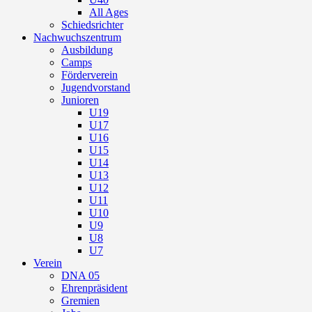
All Ages
Schiedsrichter
Nachwuchszentrum
Ausbildung
Camps
Förderverein
Jugendvorstand
Junioren
U19
U17
U16
U15
U14
U13
U12
U11
U10
U9
U8
U7
Verein
DNA 05
Ehrenpräsident
Gremien