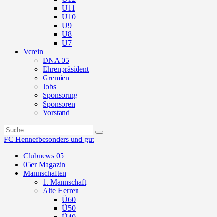
U11
U10
U9
U8
U7
Verein
DNA 05
Ehrenpräsident
Gremien
Jobs
Sponsoring
Sponsoren
Vorstand
FC Hennef
besonders und gut
Clubnews 05
05er Magazin
Mannschaften
1. Mannschaft
Alte Herren
Ü60
Ü50
Ü40