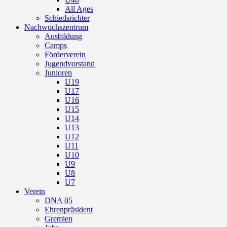
All Ages
Schiedsrichter
Nachwuchszentrum
Ausbildung
Camps
Förderverein
Jugendvorstand
Junioren
U19
U17
U16
U15
U14
U13
U12
U11
U10
U9
U8
U7
Verein
DNA 05
Ehrenpräsident
Gremien