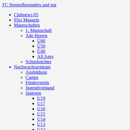
FC Hennef
besonders und gut
Clubnews 05
05er Magazin
Mannschaften
1. Mannschaft
Alte Herren
Ü60
Ü50
Ü40
All Ages
Schiedsrichter
Nachwuchszentrum
Ausbildung
Camps
Förderverein
Jugendvorstand
Junioren
U19
U17
U16
U15
U14
U13
U12