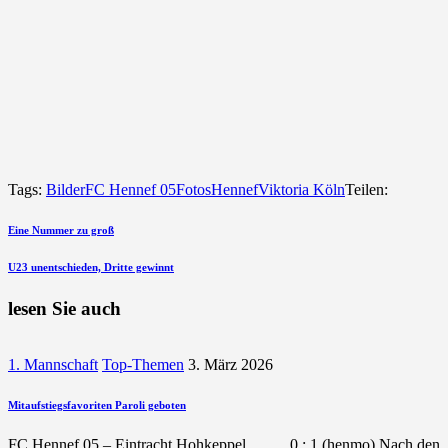
Tags:
Bilder
FC Hennef 05
Fotos
Hennef
Viktoria Köln
Teilen:
Beitragsnavigation
vorherigen
Eine Nummer zu groß
Beitrag
nächsten
U23 unentschieden, Dritte gewinnt
Beitrag
lesen Sie auch
1. Mannschaft
Top-Themen
3. März 2026
Mitaufstiegsfavoriten Paroli geboten
FC Hennef 05 – Eintracht Hohkeppel 0 : 1 (henmo) Nach den