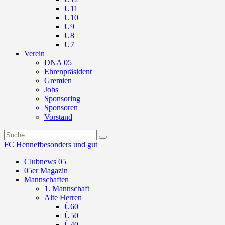
U11
U10
U9
U8
U7
Verein
DNA 05
Ehrenpräsident
Gremien
Jobs
Sponsoring
Sponsoren
Vorstand
FC Hennef
besonders und gut
Clubnews 05
05er Magazin
Mannschaften
1. Mannschaft
Alte Herren
Ü60
Ü50
Ü40