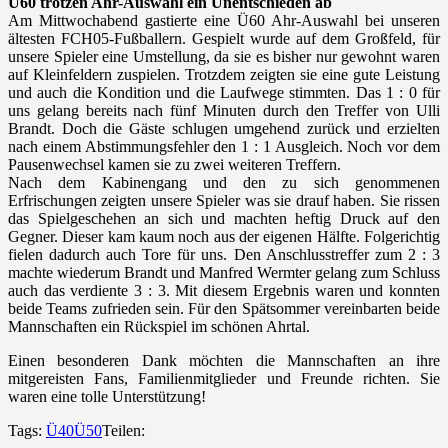
Ü60 trotzen Ahr-Auswahl ein Unentschieden ab
Am Mittwochabend gastierte eine Ü60 Ahr-Auswahl bei unseren
ältesten FCH05-Fußballern. Gespielt wurde auf dem Großfeld, für
unsere Spieler eine Umstellung, da sie es bisher nur gewohnt waren
auf Kleinfeldern zuspielen. Trotzdem zeigten sie eine gute Leistung
und auch die Kondition und die Laufwege stimmten. Das 1 : 0 für
uns gelang bereits nach fünf Minuten durch den Treffer von Ulli
Brandt. Doch die Gäste schlugen umgehend zurück und erzielten
nach einem Abstimmungsfehler den 1 : 1 Ausgleich. Noch vor dem
Pausenwechsel kamen sie zu zwei weiteren Treffern.
Nach dem Kabinengang und den zu sich genommenen
Erfrischungen zeigten unsere Spieler was sie drauf haben. Sie rissen
das Spielgeschehen an sich und machten heftig Druck auf den
Gegner. Dieser kam kaum noch aus der eigenen Hälfte. Folgerichtig
fielen dadurch auch Tore für uns. Den Anschlusstreffer zum 2 : 3
machte wiederum Brandt und Manfred Wermter gelang zum Schluss
auch das verdiente 3 : 3. Mit diesem Ergebnis waren und konnten
beide Teams zufrieden sein. Für den Spätsommer vereinbarten beide
Mannschaften ein Rückspiel im schönen Ahrtal.
Einen besonderen Dank möchten die Mannschaften an ihre
mitgereisten Fans, Familienmitglieder und Freunde richten. Sie
waren eine tolle Unterstützung!
Tags:
Ü40
Ü50
Teilen: