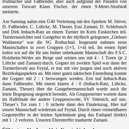
Hutmacher und Faßbender, aber auch aufgrund der Paraden von
unserem Torwart Klaus Fischer, der einen 9-Meter-Strafstoß
meisterte.
Am Samstag nahm eine Ü40 Vertretung mit den Spielern M. Stöver,
D. Faßbender, C. Lübcke, M. Theuer, Essi Zamani, D. Schlebusch
und Dirk Imbach-Ratz an einem Turnier im Kreis Euskirchen teil.
Turnierausrichter und Gastgeber in der idyllisch gelegenen „Glehner
Waldarena“ war die SG Rotbachtal. Insgesamt nahmen neun
Mannschaften in zwei Gruppen (1×5, 1×4) teil. Im ersten Spiel
trafen wir auf die für uns bisher unbekannte Mannschaft des F.S.C.
Holzheim-Weiler am Berge und setzten uns mit 4 : 1 Toren (je 2
Lübcke und Zamani) durch. Gegner im zweiten Spiel war dann der
Turnierfavorit aus Feytal, er trat mit vier jungen und noch aktiven
Bezirksligaspielern an. Mit einer guten taktischen Einstellung konnte
der Gegner mit 2 : 1 bezwungen werden. Erst traf Imbach-Ratz
dann Faßbender. Mit einem klaren 4 : 0 (Imbach-Ratz, Lübcke,
Zamani, Theuer) über die Gastgebermannschaft wurde auch die
letzte Begegnung siegreich beendet. Als Gruppenerster wartete dann
im Halbfinale der andere Gruppenzweite, SV Sötenich, auf uns.
Theuer`s Tor zum 1 : 0 sicherte dann den Finaleinzug. Hier traf
unsere Mannschaft wiederum auf Feytal. Durch einen vermeidbaren
Gegentreffer in der letzten Spielminute ging das Endspiel (leider)
mit 1 : 2 verloren. Unseren Ehrentreffer markierte Zamani.