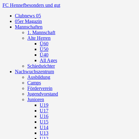
FC Hennef
besonders und gut
Clubnews 05
05er Magazin
Mannschaften
1. Mannschaft
Alte Herren
Ü60
Ü50
Ü40
All Ages
Schiedsrichter
Nachwuchszentrum
Ausbildung
Camps
Förderverein
Jugendvorstand
Junioren
U19
U17
U16
U15
U14
U13
U12