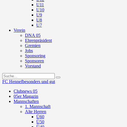
U11
U10
U9
U8
U7
Verein
DNA 05
Ehrenpräsident
Gremien
Jobs
Sponsoring
Sponsoren
Vorstand
FC Hennef
besonders und gut
Clubnews 05
05er Magazin
Mannschaften
1. Mannschaft
Alte Herren
Ü60
Ü50
Ü40