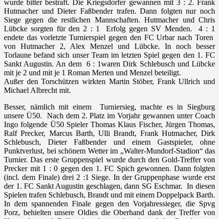
wurde bitter bestraft. Die Kriegsdorfer gewannen mit 3 : 2. Frank
Hutmacher und Dieter Faßbender trafen. Dann folgten nur noch
Siege gegen die restlichen Mannschaften. Hutmacher und Chris
Lübcke sorgten für den 2 : 1 Erfolg gegen SV Menden. 4 : 1
endete das vorletzte Turnierspiel gegen den FC Urbar nach Toren
von Hutmacher 2, Alex Menzel und Lübcke. In noch besser
Torlaune befand sich unser Team im letzten Spiel gegen den 1. FC
Sankt Augustin. An dem 6 : 1waren Dirk Schlebusch und Lübcke
mit je 2 und mit je 1 Roman Merten und Menzel beteiligt.
Außer den Torschützen wirkten Martin Stöber, Frank Ullrich und
Michael Albrecht mit.
Besser, nämlich mit einem Turniersieg, machte es in Siegburg
unsere Ü50. Nach dem 2. Platz im Vorjahr gewannen unter Coach
Ingo folgende Ü50 Spieler Thomas Klaus Fischer, Jürgen Thomas,
Ralf Precker, Marcus Barth, Ulli Brandt, Frank Hutmacher, Dirk
Schlebusch, Dieter Faßbender und einem Gastspieler, ohne
Punktverlust, bei schönem Wetter im „Walter-Mundorf-Stadion“ das
Turnier. Das erste Gruppenspiel wurde durch den Gold-Treffer von
Precker mit 1 : 0 gegen den 1. FC Spich gewonnen. Dann folgten
(incl. dem Finale) drei 2 :1 Siege. In der Gruppenphase wurde erst
der 1. FC Sankt Augustin geschlagen, dann SG Eschmar. In diesen
Spielen trafen Schlebusch, Brandt und mit einem Doppelpack Barth.
In dem spannenden Finale gegen den Vorjahressieger, die Spvg
Porz, behielten unsere Oldies die Oberhand dank der Treffer von