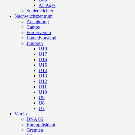
All Ages
Schiedsrichter
Nachwuchszentrum
Ausbildung
Camps
Förderverein
Jugendvorstand
Junioren
U19
U17
U16
U15
U14
U13
U12
U11
U10
U9
U8
U7
Verein
DNA 05
Ehrenpräsident
Gremien