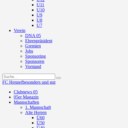
U11
U10
U9
U8
U7
Verein
DNA 05
Ehrenpräsident
Gremien
Jobs
Sponsoring
Sponsoren
Vorstand
FC Hennef
besonders und gut
Clubnews 05
05er Magazin
Mannschaften
1. Mannschaft
Alte Herren
Ü60
Ü50
Ü40