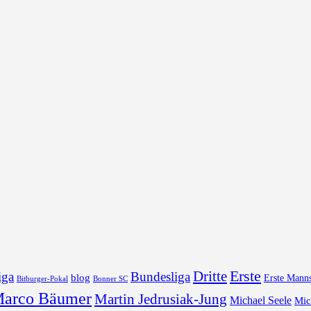
Erste
Dritte
iga
Bundesliga
blog
Erste Manns
Bonner SC
Bitburger-Pokal
arco Bäumer
Martin Jedrusiak-Jung
Michael Seele
Mic