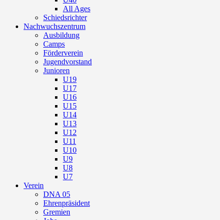
All Ages
Schiedsrichter
Nachwuchszentrum
Ausbildung
Camps
Förderverein
Jugendvorstand
Junioren
U19
U17
U16
U15
U14
U13
U12
U11
U10
U9
U8
U7
Verein
DNA 05
Ehrenpräsident
Gremien