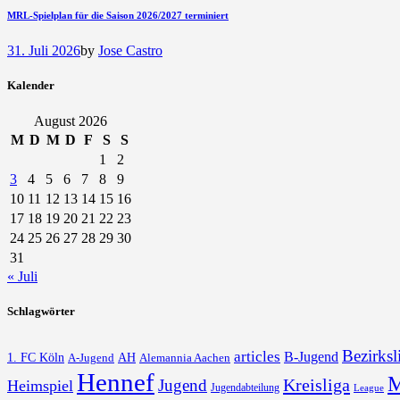
MRL-Spielplan für die Saison 2026/2027 terminiert
31. Juli 2026
by
Jose Castro
Kalender
August 2026
M
D
M
D
F
S
S
1
2
3
4
5
6
7
8
9
10
11
12
13
14
15
16
17
18
19
20
21
22
23
24
25
26
27
28
29
30
31
« Juli
Schlagwörter
Bezirksl
articles
B-Jugend
1. FC Köln
AH
A-Jugend
Alemannia Aachen
Hennef
M
Kreisliga
Jugend
Heimspiel
Jugendabteilung
League