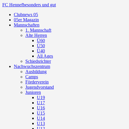
FC Hennef
besonders und gut
Clubnews 05
05er Magazin
Mannschaften
1. Mannschaft
Alte Herren
Ü60
Ü50
Ü40
All Ages
Schiedsrichter
Nachwuchszentrum
Ausbildung
Camps
Förderverein
Jugendvorstand
Junioren
U19
U17
U16
U15
U14
U13
U12