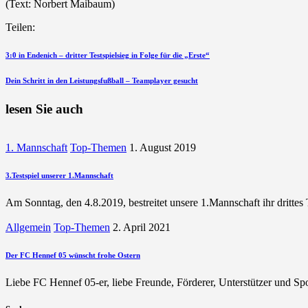
(Text: Norbert Maibaum)
Teilen:
Beitragsnavigation
vorherigen
3:0 in Endenich – dritter Testspielsieg in Folge für die „Erste“
Beitrag
nächsten
Dein Schritt in den Leistungsfußball – Teamplayer gesucht
Beitrag
lesen Sie auch
1. Mannschaft
Top-Themen
1. August 2019
3.Testspiel unserer 1.Mannschaft
Am Sonntag, den 4.8.2019, bestreitet unsere 1.Mannschaft ihr drittes T
Allgemein
Top-Themen
2. April 2021
Der FC Hennef 05 wünscht frohe Ostern
Liebe FC Hennef 05-er, liebe Freunde, Förderer, Unterstützer und Sp