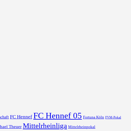
FC Hennef 05
FC Hennef
chaft
Fortuna Köln
FVM-Pokal
Mittelrheinliga
hael Theuer
Mittelrheinpokal