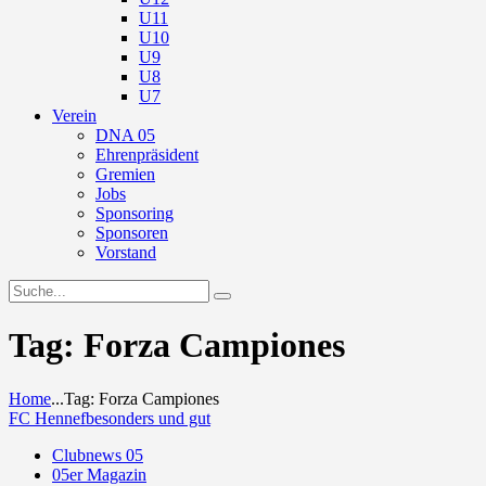
U11
U10
U9
U8
U7
Verein
DNA 05
Ehrenpräsident
Gremien
Jobs
Sponsoring
Sponsoren
Vorstand
Tag: Forza Campiones
Home
...
Tag: Forza Campiones
FC Hennef
besonders und gut
Clubnews 05
05er Magazin