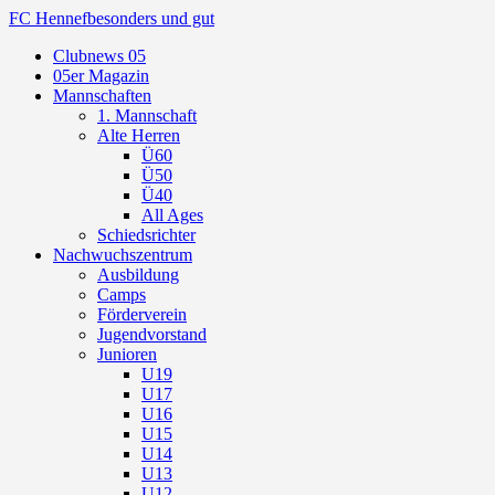
FC Hennef
besonders und gut
Clubnews 05
05er Magazin
Mannschaften
1. Mannschaft
Alte Herren
Ü60
Ü50
Ü40
All Ages
Schiedsrichter
Nachwuchszentrum
Ausbildung
Camps
Förderverein
Jugendvorstand
Junioren
U19
U17
U16
U15
U14
U13
U12