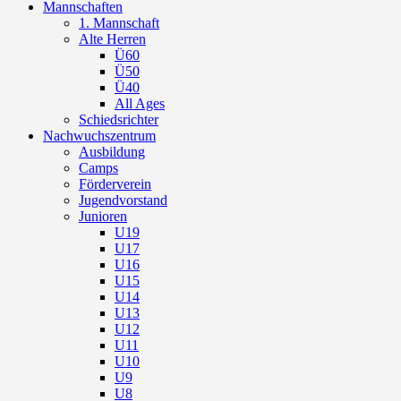
Mannschaften
1. Mannschaft
Alte Herren
Ü60
Ü50
Ü40
All Ages
Schiedsrichter
Nachwuchszentrum
Ausbildung
Camps
Förderverein
Jugendvorstand
Junioren
U19
U17
U16
U15
U14
U13
U12
U11
U10
U9
U8