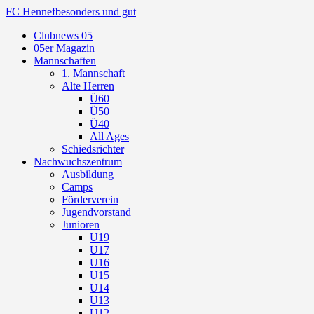
FC Hennef
besonders und gut
Clubnews 05
05er Magazin
Mannschaften
1. Mannschaft
Alte Herren
Ü60
Ü50
Ü40
All Ages
Schiedsrichter
Nachwuchszentrum
Ausbildung
Camps
Förderverein
Jugendvorstand
Junioren
U19
U17
U16
U15
U14
U13
U12