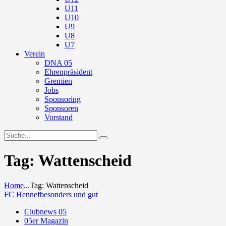
U11
U10
U9
U8
U7
Verein
DNA 05
Ehrenpräsident
Gremien
Jobs
Sponsoring
Sponsoren
Vorstand
Tag: Wattenscheid
Home
...
Tag: Wattenscheid
FC Hennef
besonders und gut
Clubnews 05
05er Magazin