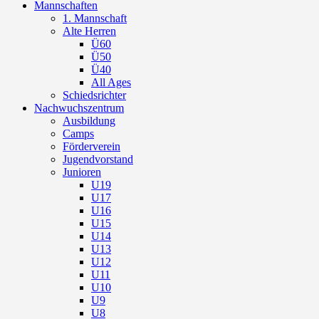
Mannschaften
1. Mannschaft
Alte Herren
Ü60
Ü50
Ü40
All Ages
Schiedsrichter
Nachwuchszentrum
Ausbildung
Camps
Förderverein
Jugendvorstand
Junioren
U19
U17
U16
U15
U14
U13
U12
U11
U10
U9
U8